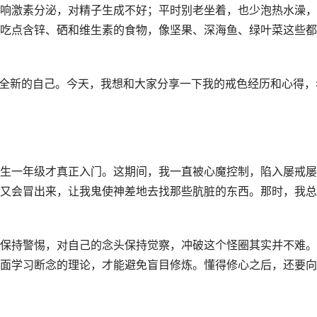
响激素分泌，对精子生成不好；平时别老坐着，也少泡热水澡，
吃点含锌、硒和维生素的食物，像坚果、深海鱼、绿叶菜这些都
了全新的自己。今天，我想和大家分享一下我的戒色经历和心得，
生一年级才真正入门。这期间，我一直被心魔控制，陷入屡戒屡
又会冒出来，让我鬼使神差地去找那些肮脏的东西。那时，我总
保持警惕，对自己的念头保持觉察，冲破这个怪圈其实并不难。
面学习断念的理论，才能避免盲目修炼。懂得修心之后，还要向