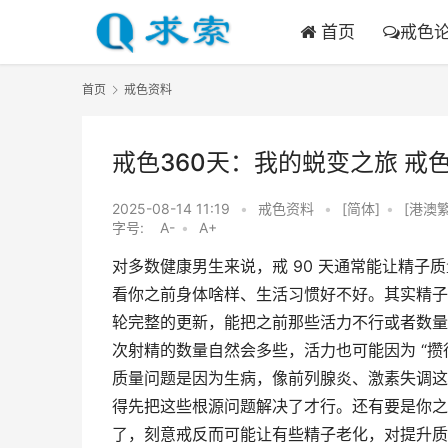
首页
戒色
首页
戒色资料
戒色360天：我的蜕变之旅 戒
2025-08-14 11:19
•
戒色资料
•
[简体]
•
[港澳繁
字号:
A-
•
A+
对多数健康男生来说，戒 90 天通常能让精
看你之前身体啥样、生活习惯好不好。其实精子生
轮完整的更新，能把之前那些活力不行或者数量
次射精的数量自然会多些，活力也可能因为 “攒
质量问题是因为生病，像前列腺炎、激素失调这
得先把这些根源问题解决了才行。还有要是你之
了，刻意戒反而可能让有些精子老化，对提升质