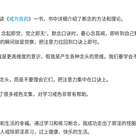
读《
戒为良药
》一书，书中详细介绍了断念的方法和理论。
，念起即觉，觉之即无”。默念口诀时，要心念耳闻，即听到自己
的瞬间就是觉察，把注意力拉回到口诀上即可。
。真我是更高维度的意识，假我是产生各种念头的思维。我们要学会
制念头，而是不要理会它们，把注意力集中在口诀上。
录了很多戒色文集，对学习戒色非常有帮助。
和生活的幸福。通过学习和练习断念，我成功走出了邪淫的怪圈
人戒除邪淫恶习，过上健康、快乐的生活。