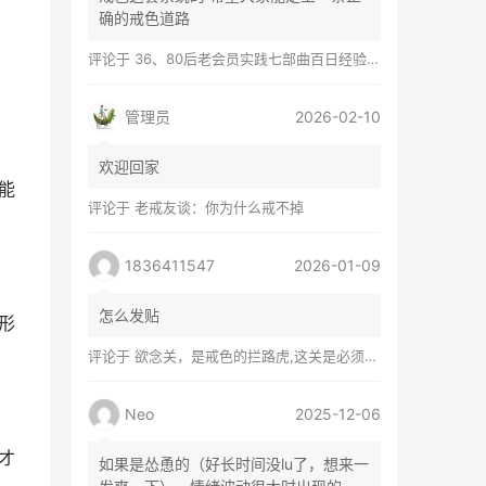
确的戒色道路
评论于
36、80后老会员实践七部曲百日经验谈兼苦口忠言
，
管理员
2026-02-10
欢迎回家
能
评论于
老戒友谈：你为什么戒不掉
1836411547
2026-01-09
怎么发贴
形
评论于
欲念关，是戒色的拦路虎,这关是必须过的
Neo
2025-12-06
才
如果是怂恿的（好长时间没lu了，想来一