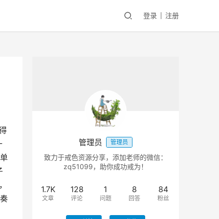
登录
注册
得
管理员
管理员
一
单
致力于戒色资源分享，添加老师的微信：
zq51099，助你成功戒为！
子
，
1.7K
128
1
8
84
奏
文章
评论
问题
回答
粉丝
有