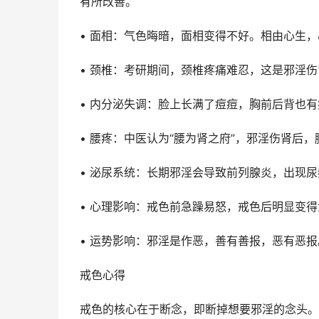
有所改善。
• 面相：气色晦暗，面相变得不好。相由心生
• 颈椎：考研期间，颈椎疼痛难忍，这是邪淫
• 内分泌失调：脸上长满了痘痘，胸前后背也
• 腰疼：中医认为“腰为肾之府”，邪淫伤肾后
• 泌尿系统：长期邪淫会导致前列腺炎，出现
• 心理影响：戒色前急躁易怒，戒色后明显变
• 运势影响：邪淫是作恶，善有善报，恶有恶
戒色心得
戒色的核心在于断念，即断掉想要邪淫的念头。