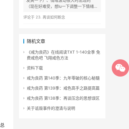
发爽一下）、情绪波动很大时出现的
（现在好难受，想lu一下调整一下情绪）
等...
评论于
23. 再谈如何断念
随机文章
《戒为良药》在线阅读TXT 1-140全季 免
费戒色吧 飞翔戒色方法
资料下载
戒为良药 第140季：九年零破的核心秘髓
戒为良药 第139季：戒色高手之路提高篇
戒为良药 第138季：再谈压念的思想误区
关于诋毁事件的澄清与说明
总