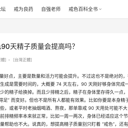
论坛
戒为良药
自强老师
戒色百科全书
色90天精子质量会提高吗？
體]
•
[台灣正體]
子质量好点，主要是数量和活力可能会提升。不过这也不是绝对的，
成是需要时间的，大概要 74 天左右，90 天刚好够身体完成
少的精子给换掉。而且少排精之后，精子在身体里存得久一点，
得足” 而变好。但也不是所有人都能有效果。比如你要是本身精
些，或者平时老抽烟喝酒、熬夜，那单靠戒 90 天用处可能不大
前排精频率本来就正常，比如一周一两次，身体已经适应这个节
量帮助也不大。说真的，想提高精子质量别只盯着 “戒色”，还