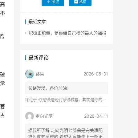
关注
私信
高
不
最近文章
积极正能量，是你给自己攒的最大的福报
希
最新评论
路易
2026-05-31
破
觉
长路漫漫，各位加油！
评论于
你觉得是她们穿得暴露，其实是你的心在着火
要
古
走向光明
2026-04-11
据我所了解 走向光明七部曲是完美适配
戒色这套系统的 希望大家能走上一条正