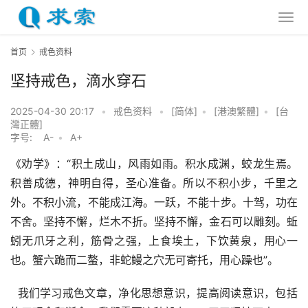
首页
戒色资料
坚持戒色，滴水穿石
2025-04-30 20:17
•
戒色资料
•
[简体]
•
[港澳繁體]
•
[台
灣正體]
字号:
A-
•
A+
《劝学》：“积土成山，风雨如雨。积水成渊，蛟龙生焉。
积善成德，神明自得，圣心准备。所以不积小步，千里之
外。不积小流，不能成江海。一跃，不能十步。十驾，功在
不舍。坚持不懈，烂木不折。坚持不懈，金石可以雕刻。蚯
蚓无爪牙之利，筋骨之强，上食埃土，下饮黄泉，用心一
也。蟹六跪而二螯，非蛇鳗之穴无可寄托，用心躁也”。  
  我们学习戒色文章，净化思想意识，提高阅读意识，包括