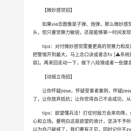
　　【微妙感觉招】
　　如果xie念图像是子弹、炮弹，那么微妙
头，但只要觉察力敏锐，还是能够第一时间发现
　　tips：对付微妙感觉需要更高的觉察力
把警惕开到最大，马上念口诀或者念fo [⚠️
容]。再来回走动一下，做下八段锦或者一些健
　　【动摇立场招】
　　让你怀疑jiese，怀疑受害者案例，怀疑jie
了，让你放弃抵抗；让你觉得自己不会成功，从
　　tips：欲望懂兵法！打仗时敌方会来劝
心和立场。要明白这是欲望的诡计，坚决不予听信
以为自己破戒了，我们要有正见，同时记住不z