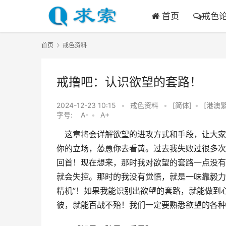
首页
戒色
首页
戒色资料
戒撸吧：认识欲望的套路！
2024-12-23 10:15
•
戒色资料
•
[简体]
•
[港澳繁
字号:
A-
•
A+
　这章将会详解欲望的进攻方式和手段，让大家
你的立场，怂恿你去看黄。过去我失败过很多次
回首！现在想来，那时我对欲望的套路一点没有
就会失控。那时的我没有觉悟，就是一味靠毅力
精机”！如果我能识别出欲望的套路，就能做到
彼，就能百战不殆！我们一定要熟悉欲望的各种套