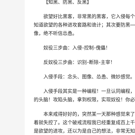
　　【知黑、防黑、反黑】
　　欲望好比黑客，非常黑的黑客，它入侵每个
知道欲望的各种进攻套路和诡计；其次要防黑—
像，绝不听信怂恿。
　　奴役三步曲：入侵-控制-傀儡！
　　反奴役三步曲：识别-断除-主宰！
　　入侵手段：念头、图像、怂恿、微妙感觉。
　　入侵手段其实是一种编程！一旦认同编程，
的头脑！攻陷头脑，拿到权限，实现奴役！你必
　　本来戒得好好的，突然某一天那种感觉来了
着就失控了。这个破戒流程我已经重复成百上千
是欲望的进攻，还以为是自己的想法，非常无知