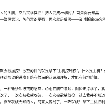
人的头脑，然后实现操控！把人变成zw肉机！首先你要知黑—
—警惕意识、防范意识要强；再次就是反黑——及时断除xie念
就会被操控！欲望的目的就是拿下“主机控制权”，什么是主机？
须对欲望的进攻套路有很深的认识和理解，才能有效地防御。
，一种微妙想破戒的感觉，怂恿在脑中响起，图像也浮现了，紧
次了，一次次被欲望攻破，一次次被欲望奴役，过去我并不知道
。欲望攻破无知的人，简直太容易了，一攻就破！拿下主机控制