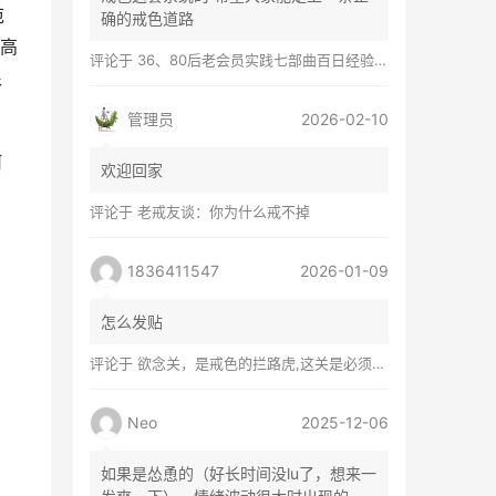
范
确的戒色道路
高
评论于
36、80后老会员实践七部曲百日经验谈兼苦口忠言
很
管理员
2026-02-10
何
欢迎回家
评论于
老戒友谈：你为什么戒不掉
1836411547
2026-01-09
怎么发贴
评论于
欲念关，是戒色的拦路虎,这关是必须过的
Neo
2025-12-06
如果是怂恿的（好长时间没lu了，想来一