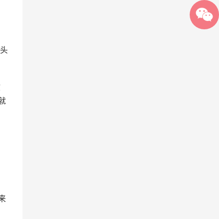
头
欲
就
来