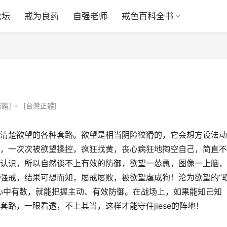
论坛
戒为良药
自强老师
戒色百科全书
體]
•
[台灣正體]
清楚欲望的各种套路。欲望是相当阴险狡猾的，它会想方设法动
，一次次被欲望操控，疯狂找黄，丧心病狂地掏空自己，简直不
认识，所以自然谈不上有效的防御，欲望一怂恿，图像一上脑，
强戒，结果可想而知，屡戒屡败，被欲望虐成狗！沦为欲望的“
心中有数，就能把握主动、有效防御。在战场上，如果能知己知
路，一眼看透，不上其当，这样才能守住jiese的阵地！