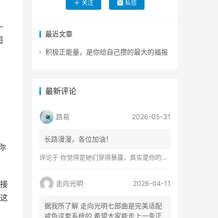
关注
私信
—
最近文章
图
积极正能量，是你给自己攒的最大的福报
最新评论
路易
2026-05-31
长路漫漫，各位加油！
你
评论于
你觉得是她们穿得暴露，其实是你的心在着火
接
走向光明
2026-04-11
这
据我所了解 走向光明七部曲是完美适配
戒色这套系统的 希望大家能走上一条正