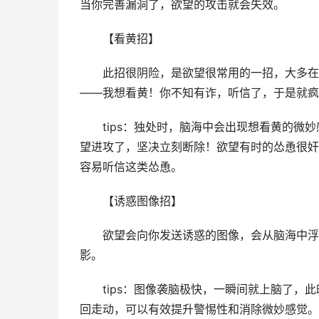
当你完善漏洞了，欲望的攻击就会失效。
　　【看黄招】
　　此招很阴险，是欲望很常用的一招，大多在
——我想看黄！你不知有诈，听信了，于是就疯
　　tips：独处时，脑海中会出现想看黄的微妙感觉
望进攻了，坚决立刻断除！欲望有时的怂恿很奸
容易听信这类怂恿。
　　【诱惑图像招】
　　欲望会向你发送诱惑的图像，会从脑海中浮
影。
　　tips：图像袭脑极快，一瞬间就上脑了
回走动，可以有效提升警惕性和消除微妙感觉。