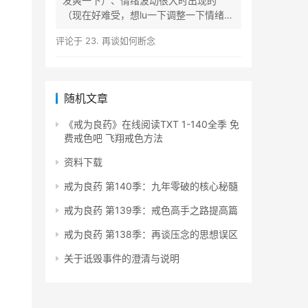
发爽一下）、情绪波动很大时出现的
（现在好难受，想lu一下调整一下情绪）
等...
评论于
23. 再谈如何断念
随机文章
《戒为良药》在线阅读TXT 1-140全季 免
费戒色吧 飞翔戒色方法
资料下载
戒为良药 第140季：九年零破的核心秘髓
戒为良药 第139季：戒色高手之路提高篇
戒为良药 第138季：再谈压念的思想误区
关于诋毁事件的澄清与说明