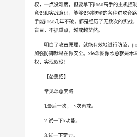
权，一点没难度，但要拿下jiese高手的主机控
意识和实战意识，能够识别欲望的各种进攻套路
手能jiese几年不破，都是经历了无数次的实
盲目，不抓重点，越戒越茫然。
　　明白了攻击原理，就能有效地进行防范，ji
加强防御就是在做安全。xie念图像怂恿就是
权，实现奴役！
　　【怂恿招】
　　常见怂恿套路
　　1.最后一次，下次再戒。
　　2.试一下x功能。
　　3.试一下定力。