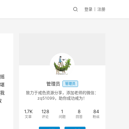
登录
注册
摇
管理员
管理员
堪
我
致力于戒色资源分享，添加老师的微信：
zq51099，助你成功戒为！
取
1.7K
128
1
8
84
文章
评论
问题
回答
粉丝