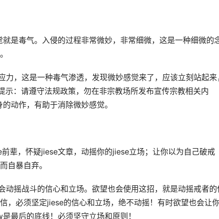
感觉就是毒气。入侵的过程非常微妙，非常细微，这是一种细微的
。
和反应力，这是一种毒气渗透，发现微妙感觉来了，应该立刻站起来
系统提示：请遵守法规政策，勿在非宗教场所发布宣传宗教相关内
身的动作，有助于消除微妙感觉。
se前辈，怀疑jiese文章，动摇你的jiese立场；让你以为自己破戒
而自暴自弃。
降，会动摇战斗的信心和立场。欲望也会使用这招，就是动摇戒者的
，必须坚定jiese的信心和立场，绝不动摇！有时欲望也会让
w是最后的底线！必须坚守立场和原则！