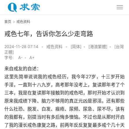
首页
戒色资料
戒色七年，告诉你怎么少走弯路
2024-11-28 07:14
•
戒色资料
•
[简体]
•
[港澳繁體]
•
[台灣
正體]
字号:
A-
•
A+
来自戒友的自述：
这里先简单说说我的戒色经历，我今年27岁，十三岁开始
手淫，一直到十八九岁，高考那年没考上，复读那年考了个
三本，我是在复读那年接触到的戒色吧，那时开始才认识到
原来我成绩下降、脑力不够用的真正元凶是邪淫。还有那些
什么社恐、脱发、白发、痤疮、尿频、尿急、尿不尽，该有
的我都有，别提当时有多后悔多懊恼。不过也是从那时开启
了我的漫长戒色康复之路，前两年反反复复最多戒个几十天