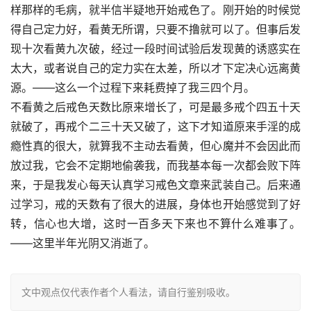
样那样的毛病，就半信半疑地开始戒色了。刚开始的时候觉
得自己定力好，看黄无所谓，只要不撸就可以了。但事后发
现十次看黄九次破，经过一段时间试验后发现黄的诱惑实在
太大，或者说自己的定力实在太差，所以才下定决心远离黄
源。——这么一个过程下来耗费掉了我三四个月。
不看黄之后戒色天数比原来增长了，可是最多戒个四五十天
就破了，再戒个二三十天又破了，这下才知道原来手淫的成
瘾性真的很大，就算我不主动去看黄，但心魔并不会因此而
放过我，它会不定期地偷袭我，而我基本每一次都会败下阵
来，于是我发心每天认真学习戒色文章来武装自己。后来通
过学习，戒的天数有了很大的进展，身体也开始感觉到了好
转，信心也大增，这时一百多天下来也不算什么难事了。
——这里半年光阴又消逝了。
文中观点仅代表作者个人看法，请自行鉴别吸收。