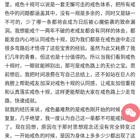
里，戒色十规可以说是一套无懈可击的戒色体系，把所有戒
色中的问题都涵盖其中，没有一规是多余的，同时又是缺一
不可的，少了哪一条都将会成为日后被心魔偷袭的致命漏
洞。我想能戒个一两年不破的老戒友都会有同样的体会，都
能发自内心地认同戒色十规，因为我们都是在戒色途中走过
很多弯路后才悟得了这些宝贵的经验。虽然为此又耗费了我
们几年的青春，但这也是十分值得的。所以当我们看到戒色
十规时，一眼就能辨别出，那可是戒色路上的无价之宝。思
前想后，我把时间浪费在写自己总结上，还不如站在巨人的
肩膀上帮助戒友加深对戒色十规的认同感，让戒友加倍重视
和认真落实戒色十规，这样更能帮助大家在戒色路上少走弯
路，快速成就。
就我的经历来说，戒色最难熬的是戒色刚开始的时候，反反
复复，几乎绝望，我一度认为自己这一辈都不可能戒掉手淫
了。现在回想，原因在于那时思想观念还没有完全转变过
来，一开始戒色的时候，是因为身体上多多少少都出现了这