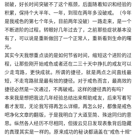
就破，好长时间突破不了这个瓶颈，后面随着知识和经验的
积累，保持个大半年、一年，到现在两年多没破戒。（今年
是我戒色的第七个年头，目前两年没破）一路走来，是一个
不断进阶的过程。转眼好几年过去了，之前那些症状基本没
有了，可以说是重新做回了一个正常人，重新看到生命的曙
光。
其实今天我想重点谈的是如何节省时间，缩短这个进阶的过
程，让那些刚开始戒色或者还在二三十天中挣扎的戒友可以
少走弯路，更快成就。所谓的捷径，就是两点之间直线最
短，不走弯路就是最有效的捷径。对于戒色而言，最高效的
捷径必然是一次通过，不再破戒。这样的捷径真的有吗？
本来我是想把我这几年经验总结出来帮助戒友，后来写着写
着才发现，无论我写得再怎么详细，再怎么好，都像是戒色
吧净化文章的翻版，于是我明白了大道至简、殊途同归的意
思。纵然各人经历不尽相同，但拨云见日发现表象背后隐藏
的真理其实是一样的。原来成功的秘诀都涵盖在“戒色十规”