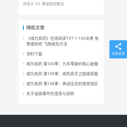
评论于
23. 再谈如何断念
随机文章
《戒为良药》在线阅读TXT 1-140全季 免
费戒色吧 飞翔戒色方法
资料下载
分享本页
戒为良药 第140季：九年零破的核心秘髓
戒为良药 第139季：戒色高手之路提高篇
戒为良药 第138季：再谈压念的思想误区
关于诋毁事件的澄清与说明