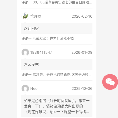
评论于
36、80后老会员实践七部曲百日经验谈兼苦口忠言
管理员
2026-02-10
欢迎回家
评论于
老戒友谈：你为什么戒不掉
1836411547
2026-01-09
怎么发贴
评论于
欲念关，是戒色的拦路虎,这关是必须过的
Neo
2025-12-06
如果是怂恿的（好长时间没lu了，想来一
发爽一下）、情绪波动很大时出现的
（现在好难受，想lu一下调整一下情绪）
等...