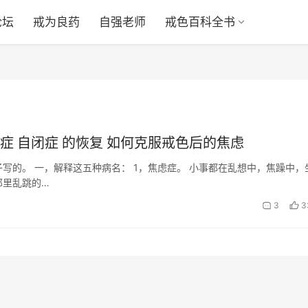
论坛
戒为良药
自强老师
戒色百科全书
郁症 自闭症 的恢复 如何克服戒色后的焦虑
写的。 一，解释这五种病名： 1，焦虑症。 小事都在乱想中，焦躁中，
那里乱跳的…
3
3