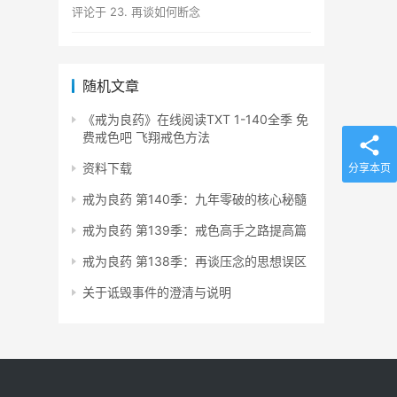
评论于
23. 再谈如何断念
随机文章
《戒为良药》在线阅读TXT 1-140全季 免
费戒色吧 飞翔戒色方法
资料下载
分享本页
戒为良药 第140季：九年零破的核心秘髓
戒为良药 第139季：戒色高手之路提高篇
戒为良药 第138季：再谈压念的思想误区
关于诋毁事件的澄清与说明