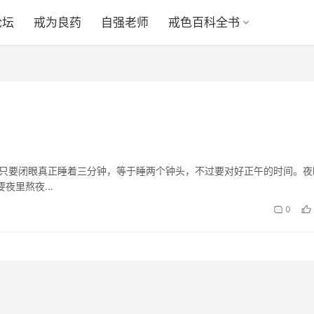
论坛
戒为良药
自强老师
戒色百科全书
午只要闭眼真正睡着三分钟，等于睡两个钟头，不过要对好正午的时间。夜
要夜里熬夜…
0