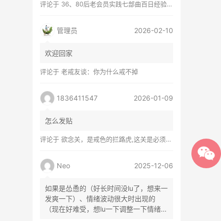
评论于
36、80后老会员实践七部曲百日经验谈兼苦口忠言
管理员
2026-02-10
欢迎回家
评论于
老戒友谈：你为什么戒不掉
1836411547
2026-01-09
怎么发贴
评论于
欲念关，是戒色的拦路虎,这关是必须过的
Neo
2025-12-06
如果是怂恿的（好长时间没lu了，想来一
发爽一下）、情绪波动很大时出现的
（现在好难受，想lu一下调整一下情绪）
等...