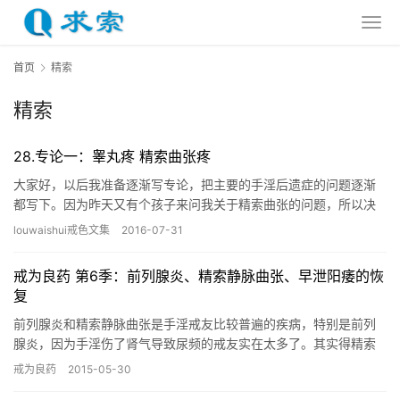
首页
精索
精索
28.专论一：睾丸疼 精索曲张疼
大家好，以后我准备逐渐写专论，把主要的手淫后遗症的问题逐渐
都写下。因为昨天又有个孩子来问我关于精索曲张的问题，所以决
定先专门写这个问题，主要是为了提供正确的思路，从而没必要引
louwaishui戒色文集
2016-07-31
起恐 …
戒为良药 第6季：前列腺炎、精索静脉曲张、早泄阳痿的恢
复
前列腺炎和精索静脉曲张是手淫戒友比较普遍的疾病，特别是前列
腺炎，因为手淫伤了肾气导致尿频的戒友实在太多了。其实得精索
静脉曲张的人也有很多，只是很多人并不知道自己已经得上了，精
戒为良药
2015-05-30
索静脉…