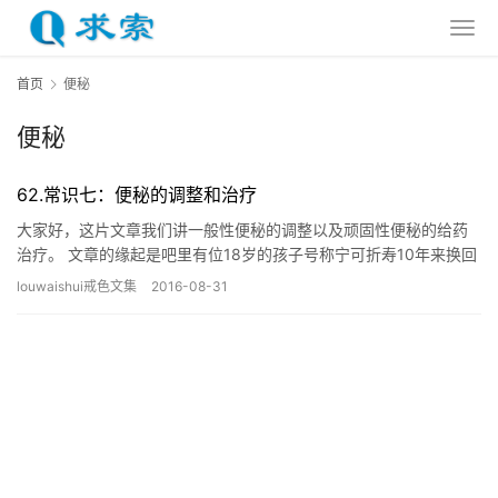
首页
便秘
便秘
62.常识七：便秘的调整和治疗
大家好，这片文章我们讲一般性便秘的调整以及顽固性便秘的给药
治疗。 文章的缘起是吧里有位18岁的孩子号称宁可折寿10年来换回
大便的通畅，因为他是顽固性便秘。但是要他去顶置问诊单写问题…
louwaishui戒色文集
2016-08-31