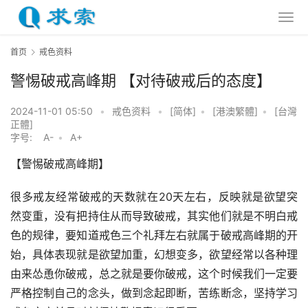
首页
戒色资料
警惕破戒高峰期 【对待破戒后的态度】
2024-11-01 05:50
•
戒色资料
•
[简体]
•
[港澳繁體]
•
[台灣
正體]
字号:
A-
•
A+
【警惕破戒高峰期】
很多戒友经常破戒的天数就在20天左右，反映就是欲望突
然变重，没有把持住从而导致破戒，其实他们就是不明白戒
色的规律，要知道戒色三个礼拜左右就属于破戒高峰期的开
始，具体表现就是欲望加重，幻想变多，欲望经常以各种理
由来怂恿你破戒，总之就是要你破戒，这个时候我们一定要
严格控制自己的念头，做到念起即断，苦练断念，坚持学习