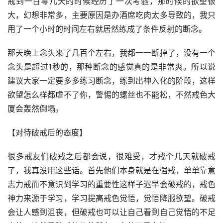
戒到一百零几天的时候经历了一次考验，那时候的欲望很
大，幻想非常多，主要原因是办酒席吃肉太多导致的，我只
用了一个小时的时间左右就居然练成了条件反射的断念。
那天晚上念头来了几百个左右，我都一一断掉了，没有一个
念头是超过1秒的，那种断念的感觉真的是非常爽。所以说
建议大家一定要多多练习断念，练到出神入化的阶段，这样
欲望怎么样都虐不了你，警惕的螺丝也不能松，不然戒色大
厦会轰然倒塌。
【对待破戒后的态度】
很多戒友们破戒之后都会说，很难受，才戒个几天就破戒
了，我真没用这些话。首先他们本身就是在强戒，单单靠意
志力戒而不意识到学习的重要性这样子迟早会破戒的，戒色
神力来源于学习，学习提高戒色觉悟，觉悟降服欲望。破戒
会让人感到沮丧，但破戒也可以让自己看到自己觉悟的不足