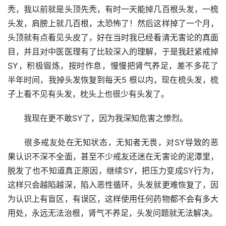
秃，我以前就是头顶先秃，有时一天能掉几百根头发，一梳
头发，肩膀上就几百根，太恐怖了！然后这样掉了一个月，
头顶就有点看见头皮了，好在当时我已经看清无害论的真面
目，并且对中医医理有了比较深入的理解，于是我赶紧戒掉
SY，积极锻炼，按时作息，慢慢把肾气养足，差不多花了
半年时间，我掉头发恢复到每天5 根以内，现在梳头发，梳
子上看不见有头发，枕头上也很少有头发了。
　　我现在更不敢SY了，因为我深知危害之惨烈。
　　很多戒友处在无知状态，无知者无畏，对SY导致的恶
果认识不深不全面，甚至不少戒友还迷在无害论的泥潭里，
脱发了也不知道真正原因，继续SY，把压力变成SY行为，
这样只会越陷越深，陷入恶性循环，头发就更难恢复了，因
为认识上有盲区，有误区，这样使用任何药物都不会有多大
用处，永远无法治根，肾气不养足，头发问题就无法解决。