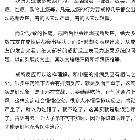
　　我研究过很多成瘾行为，包括酗酒，抽烟，吸毒，网
瘾，性瘾，购物上瘾等，凡是成瘾的行为要戒掉几乎都会出
现戒断反应，有的人表现严重，有的人表现轻微。
　　而SY导致的性瘾，戒断后也会出现戒断反应，绝大多
数戒友在戒掉后都会出症状，而SY时却没表现出来，从戒
友的发言来看，绝大部分的戒断反应表现为泌尿系统的问
题，以前列腺炎为主，其次为睡眠障碍和烦躁情绪等。
　　戒断反应可以这样理解，和中医的排病反应有相似之
处，很多中药吃下去会有排病反应，就是反而严重了，这其
实是好现象，是正邪在交战，只要继续吃药，正气就会占上
风，这样疾病就会慢慢痊愈，很多人不懂得排病反应，感觉
严重了，就以为吃错了，就不吃了，这其实就是耽误治疗
了，古语有云：为人子弟不可不知医，因为你知道医理了，
才能更好地配合医生治疗。