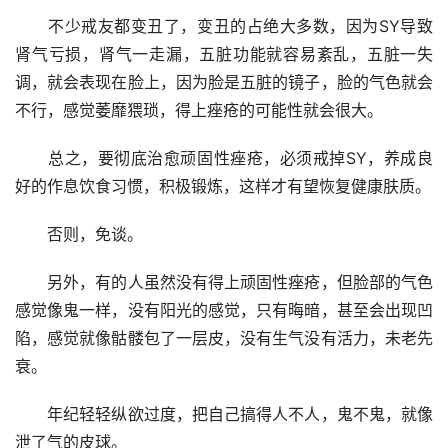
　　不少戒友都变丑了，变丑的占绝大多数，因为SY导致
肾气亏损，肾气一走漏，五脏功能就容易紊乱，五脏一失
调，就会表现在脸上，因为脸是五脏的镜子，脸的气色就会
不行，感觉萎靡猥琐，得上痤疮的可能性就会很大。
　　总之，要彻底治愈顽固性痤疮，必须戒掉SY，养成良
好的作息饮食习惯，积极锻炼，这样才有望恢复健康肤质。
　　否则，免谈。
　　另外，有的人虽然没有得上顽固性痤疮，但脸部的气色
感觉像鬼一样，没有阳光的感觉，只有晦暗，甚至会出现凹
陷，感觉就像骷髅包了一层皮，没有生气没有活力，未老先
衰。
　　年纪轻轻纵欲过度，把自己搞得人不人，鬼不鬼，就像
泄了气的皮球。