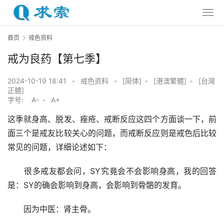
首页
戒色资料
戒为良药【第七季】
2024-10-19 18:41
•
戒色资料
•
[简体]
•
[港澳繁體]
•
[台灣
正體]
字号:
A-
•
A+
这季就身高、脱发、痤疮、戒断反应这四个方面谈一下，前
面三个是戒友比较关心的问题，而戒断反应则是戒色后比较
常见的问题，详细论述如下：
　　很多戒友都会问，SY究竟会不会影响身高，我的回答
是：SY的确会影响到身高，会影响到骨骼的发育。
　　因为中医：肾主骨。