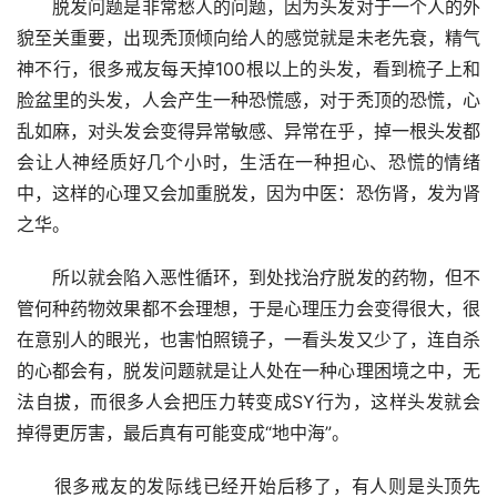
　　脱发问题是非常愁人的问题，因为头发对于一个人的外
貌至关重要，出现秃顶倾向给人的感觉就是未老先衰，精气
神不行，很多戒友每天掉100根以上的头发，看到梳子上和
脸盆里的头发，人会产生一种恐慌感，对于秃顶的恐慌，心
乱如麻，对头发会变得异常敏感、异常在乎，掉一根头发都
会让人神经质好几个小时，生活在一种担心、恐慌的情绪
中，这样的心理又会加重脱发，因为中医：恐伤肾，发为肾
之华。
　　所以就会陷入恶性循环，到处找治疗脱发的药物，但不
管何种药物效果都不会理想，于是心理压力会变得很大，很
在意别人的眼光，也害怕照镜子，一看头发又少了，连自杀
的心都会有，脱发问题就是让人处在一种心理困境之中，无
法自拔，而很多人会把压力转变成SY行为，这样头发就会
掉得更厉害，最后真有可能变成“地中海”。
　　很多戒友的发际线已经开始后移了，有人则是头顶先