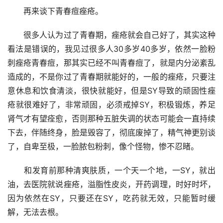
　　再来谈下青春痘痤疮。
　　很多人认为过了青春期，痤疮就会自己好了，其实这种
看法是错误的，我见过很多人30多岁40多岁，依然一脸粉
刺痤疮青春痘，那其实已经不叫青春痘了，就是内分泌紊乱
造成的，不是你过了青春期就能好的，一般的痤疮，只要注
意休息和饮食清淡，很快就能好，但是SY导致的顽固性痤
疮就很难好了，非常顽固，必须戒掉SY，积极锻炼，养足
肾气才有望痊愈，否则那种五脏失调的状态可能会一直持续
下去，伴随终身，脸是毁容了，彻底废掉了，精气神更别谈
了，自卑至极，一脸脓包粉刺，像个怪物，惨不忍睹。
　　和发育前那种清爽肤质，一个天一个地，一SY，就出
油，去医院就说痤疮，溢脂性皮炎，开药调理，时好时坏，
因为依然在SY，只要还在SY，吃药就无效，只能暂时缓
解，无法去根。