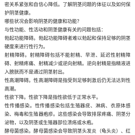
密关系紧张和自信心降低。了解阴茎问题的体征以及如何保
护阴茎健康。
哪些状况会影响阴茎的健康和功能？
与性功能、性活动和阴茎健康有关的问题包括：
勃起功能障碍。勃起功能障碍者难以勃起和保持足够的阴茎
硬度来进行性行为。
射精障碍。射精障碍包括不能射精、早泄、延迟性射精障
碍、射精疼痛、射精减少或逆向射精。逆向射精是指精液进
入膀胱而不是通过阴茎射出。
性高潮障碍。性高潮障碍是指受到足够刺激后仍无法达到性
高潮。
性欲下降。性欲下降是指性欲低于正常水平。
性传播感染。性传播感染包括生殖器疣、淋病、衣原体感
染、梅毒和生殖器疱疹。这些感染会导致排尿疼痛、阴茎分
泌物，以及阴茎或生殖器部位溃疡或水疱。
酵母菌感染。酵母菌感染会导致阴茎头发炎（龟头炎）、红