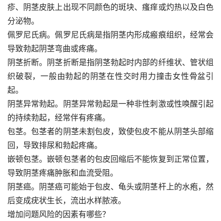
疹、阴茎皮肤上出现不同颜色的斑块、瘙痒或灼热以及白色
分泌物。
佩罗尼氏病。佩罗尼氏病是指阴茎内形成瘢痕组织，经常会
导致勃起阴茎弯曲或疼痛。
阴茎折断。阴茎折断是指阴茎勃起时内部的纤维状、管状组
织破裂，一般由勃起的阴茎在性交时用力撞击女性骨盆引
起。
阴茎异常勃起。阴茎异常勃起是一种非性刺激或性唤醒引起
的持续勃起，经常伴有疼痛。
包茎。包茎者的阴茎未割包皮，致使包皮不能从阴茎头部缩
回，导致排尿和勃起疼痛。
嵌顿包茎。嵌顿包茎者的包皮回缩后不能恢复到正常位置，
导致阴茎疼痛肿胀和血流受阻。
阴茎癌。阴茎癌可能始于包皮、龟头或阴茎杆上的水疱，然
后变成疣状生长，流出水样脓液。
增加问题风险的因素有哪些？