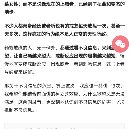
慕女性
；而不是说
像现在的
上瘾者，
已经到了
扭曲和变态
的
地步
。
不少人都亲身经历或者听说有的戒友每天放纵一次，甚至一
天多次，这样疯狂的行为绝不是人正常的天性所致。
频繁放纵的人，无一例外，
都通过
看不良信息
，来刺激
出
欲
望，让自己瘾越来越大，戒断反应出现的周期越来越短
，慢
慢地就变成戒断反应一出现或者一看到刺激信息，就马上看
片破戒来缓解。
那关于不良信息的危害，算上这次，我应该一共讲了3次，
我希望你能结合前面讲的柯立芝效应、为什么欲望总是无法
满足，这两期录音，更深刻地认识到不良信息的危害，坚决
抵制不良信息。