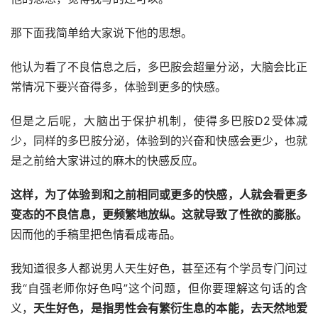
那下面我简单给大家说下他的思想。
他认为看了不良信息之后，多巴胺会超量分泌，大脑会比正
常情况下要兴奋得多，体验到更多的快感。
但是之后呢，大脑出于保护机制，使得多巴胺D2受体减
少，同样的多巴胺分泌，体验到的兴奋和快感会更少，也就
是之前给大家讲过的麻木的快感反应。
这样，为了体验到和之前相同或更多的快感，人就会看更多
变态的
不良
信息，更频繁地
放纵
。这就导致了性欲的膨胀。
因而他的手稿里把色情看成毒品。
我知道很多人都说男人天生好色，甚至还有个学员专门问过
我“自强老师你好色吗”这个问题，但你要理解这句话的含
义，
天生好色，是指男
性
会有繁衍生息的本能，
去
天然地爱