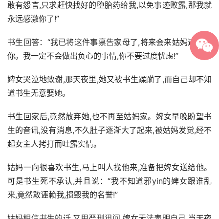
敢有怨言,只求赶快找好的堕胎药给我,以免事迹败露,那我就
永远感激你了!”
书生回答：“我已将这件事禀告家母了,将来会来姑妈这里要
你。我一定不会做出负心的事情,你不要过度忧虑!”
婢女哭泣地致谢,那天夜里,她又被书生蹂躏了,而自己却不知
道书生无意娶她。
书生回家后,竟然放弃她,也不再至姑妈家。婢女早晚盼望书
生的音讯,没有消息,不久肚子逐渐大了起来,被姑妈发觉,经不
起女主人拷打而吐露实情。
姑妈一向很喜欢书生,马上叫人找他来,准备把婢女送给他。
可是书生死不承认,并且说：“我不知道邪yin的婢女跟谁乱
来,竟然敢诬赖我,损毁我的名誉!”
姑妈相信书生的话,又用严刑讯问,婢女无法表明自己,当天夜