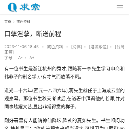
首页
戒色资料
口孽淫孽，断送前程
2023-11-06 18:45
•
戒色资料
•
[简体]
•
[港澳繁體]
•
[台灣
正體]
字号:
A-
•
A+
有一位书生是浙江杭州的秀才,跟随蒋一亭先生学习申商和
韩非子的刑名学,小有才气而放荡不羁。
道光二十六年(西元一八四六年),蒋先生就任于上海咸云崖的
观察幕。那位书生秋天考试后,在道署中拜谒他的老师,并对
同事炫耀文艺,显出非常得意的样子。
刚好署里有人能请神仙降坛,降乩的夏如先生。书生叩问功
名,扶乩显示：“你的前程本来相当远大,可惜因为口孽和yin