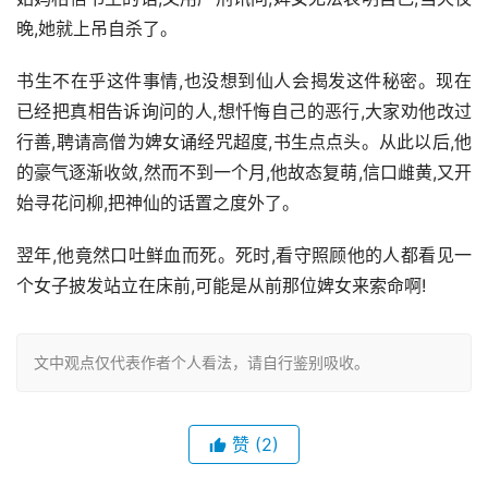
晚,她就上吊自杀了。
书生不在乎这件事情,也没想到仙人会揭发这件秘密。现在
已经把真相告诉询问的人,想忏悔自己的恶行,大家劝他改过
行善,聘请高僧为婢女诵经咒超度,书生点点头。从此以后,他
的豪气逐渐收敛,然而不到一个月,他故态复萌,信口雌黄,又开
始寻花问柳,把神仙的话置之度外了。
翌年,他竟然口吐鲜血而死。死时,看守照顾他的人都看见一
个女子披发站立在床前,可能是从前那位婢女来索命啊!
文中观点仅代表作者个人看法，请自行鉴别吸收。
赞
(2)