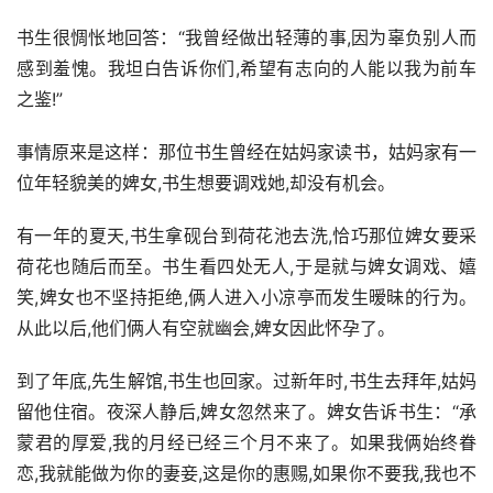
书生很惆怅地回答：“我曾经做出轻薄的事,因为辜负别人而
感到羞愧。我坦白告诉你们,希望有志向的人能以我为前车
之鉴!”
事情原来是这样：那位书生曾经在姑妈家读书，姑妈家有一
位年轻貌美的婢女,书生想要调戏她,却没有机会。
有一年的夏天,书生拿砚台到荷花池去洗,恰巧那位婢女要采
荷花也随后而至。书生看四处无人,于是就与婢女调戏、嬉
笑,婢女也不坚持拒绝,俩人进入小凉亭而发生暧昧的行为。
从此以后,他们俩人有空就幽会,婢女因此怀孕了。
到了年底,先生解馆,书生也回家。过新年时,书生去拜年,姑妈
留他住宿。夜深人静后,婢女忽然来了。婢女告诉书生：“承
蒙君的厚爱,我的月经已经三个月不来了。如果我俩始终眷
恋,我就能做为你的妻妾,这是你的惠赐,如果你不要我,我也不