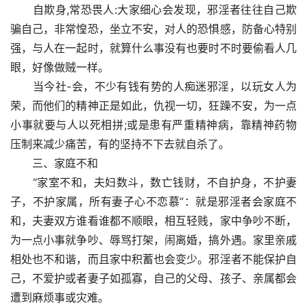
　　自欺身,常恐畏人:大家细心会发现，邪淫者往往自己欺
骗自己，非常惶恐，坐立不安，对人的恐惧感，防备心特别
强，与人在一起时，就算什么事没有也要时不时要偷看人几
眼，好像做贼一样。
　　当今社-会，不少有钱有势的人痴迷邪淫，以玩女人为
荣，而他们的精神正是如此，仇视一切，狂躁不安，为一点
小事就要与人以死相拼;或是患有严重精神病，靠精神药物
压制来减少痛苦，有的坚持不下去就自杀了。
　　三、家庭不和
　　“家室不和，夫妇数斗，数亡钱财，不自护身，不护妻
子，不护家属，所有妻子心不恋慕”：就是邪淫者会家庭不
和，夫妻双方谁看谁都不顺眼，相互轻贱，家中争吵不断，
为一点小事就争吵、辱骂打架，闹离婚，搞外遇。家里亲戚
相处也不和谐，而且家中积蓄也会变少。邪淫者不能保护自
己，不爱护或者妻子如孤寡，自己的父母、孩子、亲属都会
遭到麻烦事或灾难。