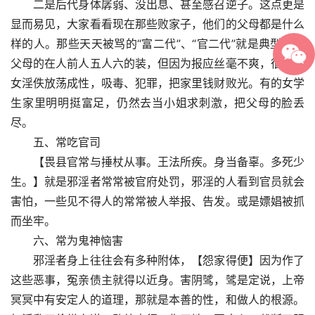
　　二是后代身体孱弱、没出息、甚至感召逆子。这点更是
显而易见，大家看看现在那些败家子，他们的父母都是什么
样的人。那些天天被骂的“富二代”、“官二代”就是典型。作
父母的在人前人五人六的装，但因为报应丝毫不爽，很多子
女淫佚放荡成性，吸毒、犯罪，把家里钱财败光。有的女学
生家里明明挺富足，仍然去当小姐求刺激，把父母的脸丢
尽。
　　五、常吃官司
　　【畏县官常与捶杖从事。王法所疾。身当备辜。多死少
生。】就是邪淫者常常被官府处罚，邪淫的人看到官员就会
害怕，一些见不得人的常常被人举报、告发。或是嫖娼被抓
而坐牢。
　　六、常为鬼神恼害
　　邪淫者身上往往会有多种附体，【怨家得便】因为作了
这些恶事，冤亲债主就得以近身。害阴骘，骘是定说，上帝
冥冥中有安定人的道理，那就是本善的性，和做人的根源。