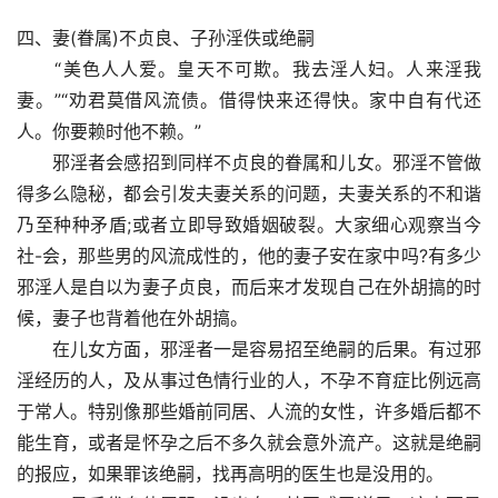
四、妻(眷属)不贞良、子孙淫佚或绝嗣
　　“美色人人爱。皇天不可欺。我去淫人妇。人来淫我
妻。”“劝君莫借风流债。借得快来还得快。家中自有代还
人。你要赖时他不赖。”
　　邪淫者会感招到同样不贞良的眷属和儿女。邪淫不管做
得多么隐秘，都会引发夫妻关系的问题，夫妻关系的不和谐
乃至种种矛盾;或者立即导致婚姻破裂。大家细心观察当今
社-会，那些男的风流成性的，他的妻子安在家中吗?有多少
邪淫人是自以为妻子贞良，而后来才发现自己在外胡搞的时
候，妻子也背着他在外胡搞。
　　在儿女方面，邪淫者一是容易招至绝嗣的后果。有过邪
淫经历的人，及从事过色情行业的人，不孕不育症比例远高
于常人。特别像那些婚前同居、人流的女性，许多婚后都不
能生育，或者是怀孕之后不多久就会意外流产。这就是绝嗣
的报应，如果罪该绝嗣，找再高明的医生也是没用的。