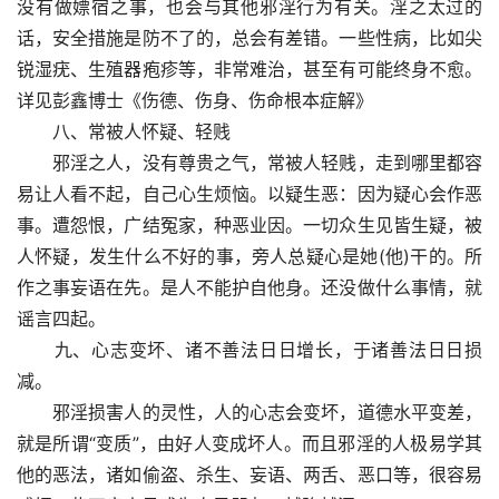
没有做嫖宿之事，也会与其他邪淫行为有关。淫之太过的
话，安全措施是防不了的，总会有差错。一些性病，比如尖
锐湿疣、生殖器疱疹等，非常难治，甚至有可能终身不愈。
详见彭鑫博士《伤德、伤身、伤命根本症解》
　　八、常被人怀疑、轻贱
　　邪淫之人，没有尊贵之气，常被人轻贱，走到哪里都容
易让人看不起，自己心生烦恼。以疑生恶：因为疑心会作恶
事。遭怨恨，广结冤家，种恶业因。一切众生见皆生疑，被
人怀疑，发生什么不好的事，旁人总疑心是她(他)干的。所
作之事妄语在先。是人不能护自他身。还没做什么事情，就
谣言四起。
　　九、心志变坏、诸不善法日日增长，于诸善法日日损
减。
　　邪淫损害人的灵性，人的心志会变坏，道德水平变差，
就是所谓“变质”，由好人变成坏人。而且邪淫的人极易学其
他的恶法，诸如偷盗、杀生、妄语、两舌、恶口等，很容易