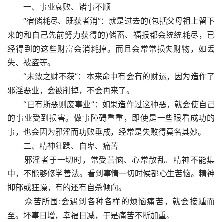
　　一、事业衰败、诸事不顺
　　“宿储耗尽、既获者消”：就是过去的(包括父母祖上留下
来的和自己先前努力获得的)储蓄、福报都会统统耗尽，已
经得到的这些财富会消耗掉。而且会常常损失财物，如丢
失、被盗等。
　　“未致之财不获”：本来命中有会有的财运，因为造作了
邪淫恶业，会被削掉，不会再来了。
　　“已有斯恶则废事业”：如果造作过这种恶，就会使自己
的事业受到损害。做事障碍重重，即使是一些眼看成功的
事，也会因为邪淫而功败垂成，经常是失败得莫名其妙。
　　二、精神狂躁、自卑、痛苦
　　邪淫者于一切时，常受苦恼、心常散乱、精神不能集
中，不能够修学善法。看到事情一切时候都心生苦恼。精神
抑郁或狂躁，有的还有自杀倾向。
　　众苦所围:会遇到各种各样的烦恼痛苦，就会接踵而
至。坏事日增，幸福日减，于是痛苦不断加重。