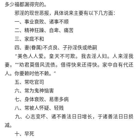
多少福都漏得完的。
　　邪淫的现世恶报，具体说来主要有以下几方面：
　　一、事业衰败、诸事不顺
　　二、精神狂躁、自卑、痛苦
　　三、家庭不和
　　四、妻(眷属)不贞良、子孙淫佚或绝嗣
　　“美色人人爱。皇天不可欺。我去淫人妇。人来淫我
妻。”“劝君莫借风流债。借得快来还得快。家中自有代还
人。你要赖时他不赖。”
　　五、常吃官司
　　六、常为鬼神恼害
　　七、身体衰败、易患多病
　　八、常被人怀疑、轻贱
　　九、心志变坏、诸不善法日日增长，于诸善法日日损
减。
　　十、早死