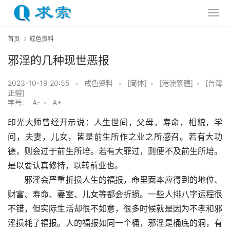
首页
戒色资料
邪淫的几种现世恶报
2023-10-19 20:55
•
戒色资料
•
[简体]
•
[港澳繁體]
•
[台灣
正體]
字号:
A-
•
A+
印光大师曾经开示说：人生世间，父母，寿命，相貌，学
问，夫妻，儿女，皆是前生所作之业之所感召。若有大功
德，则会过于前生所培。若有大罪过，则便不及前生所培。
是以要认真修持，以转前业也。
　　邪淫会严重折损人生的福报，命里面本应得到的地位、
财富、寿命、妻室、儿女等都会折损。一些人排八字运程很
不错，但实际生活却很不如意，很多时候就是因为不孝和邪
淫损耗了福报。人的福报如同一个桶，邪淫是桶底的洞，有