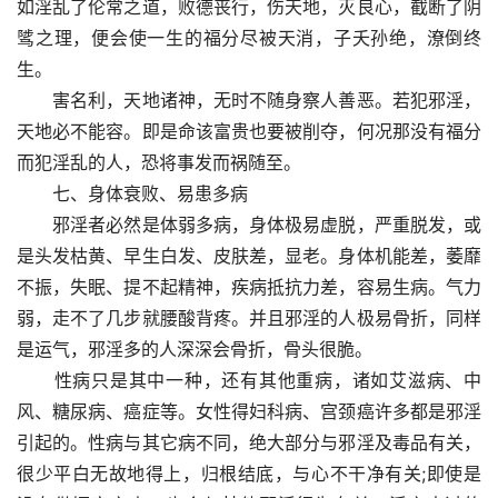
如淫乱了伦常之道，败德丧行，伤天地，灭良心，截断了阴
骘之理，便会使一生的福分尽被天消，子夭孙绝，潦倒终
生。
　　害名利，天地诸神，无时不随身察人善恶。若犯邪淫，
天地必不能容。即是命该富贵也要被削夺，何况那没有福分
而犯淫乱的人，恐将事发而祸随至。
　　七、身体衰败、易患多病
　　邪淫者必然是体弱多病，身体极易虚脱，严重脱发，或
是头发枯黄、早生白发、皮肤差，显老。身体机能差，萎靡
不振，失眠、提不起精神，疾病抵抗力差，容易生病。气力
弱，走不了几步就腰酸背疼。并且邪淫的人极易骨折，同样
是运气，邪淫多的人深深会骨折，骨头很脆。
　　性病只是其中一种，还有其他重病，诸如艾滋病、中
风、糖尿病、癌症等。女性得妇科病、宫颈癌许多都是邪淫
引起的。性病与其它病不同，绝大部分与邪淫及毒品有关，
很少平白无故地得上，归根结底，与心不干净有关;即使是