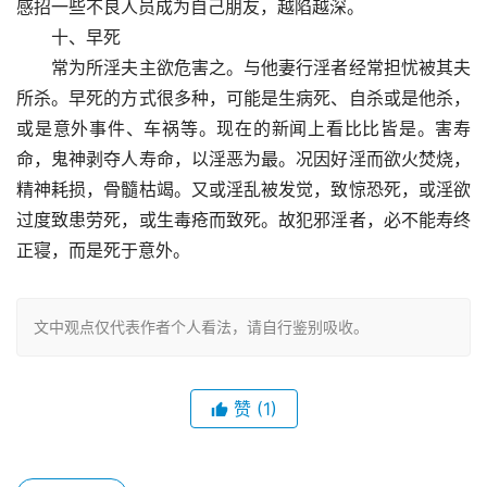
感招一些不良人员成为自己朋友，越陷越深。
　　十、早死
　　常为所淫夫主欲危害之。与他妻行淫者经常担忧被其夫
所杀。早死的方式很多种，可能是生病死、自杀或是他杀，
或是意外事件、车祸等。现在的新闻上看比比皆是。害寿
命，鬼神剥夺人寿命，以淫恶为最。况因好淫而欲火焚烧，
精神耗损，骨髓枯竭。又或淫乱被发觉，致惊恐死，或淫欲
过度致患劳死，或生毒疮而致死。故犯邪淫者，必不能寿终
正寝，而是死于意外。
文中观点仅代表作者个人看法，请自行鉴别吸收。
赞
(1)