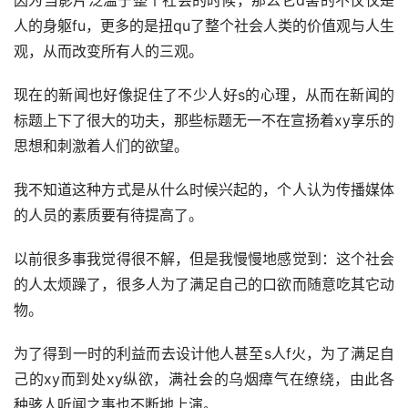
因为当影片泛滥于整个社会的时候，那么它d害的不仅仅是
人的身躯fu，更多的是扭qu了整个社会人类的价值观与人生
观，从而改变所有人的三观。
现在的新闻也好像捉住了不少人好s的心理，从而在新闻的
标题上下了很大的功夫，那些标题无一不在宣扬着xy享乐的
思想和刺激着人们的欲望。
我不知道这种方式是从什么时候兴起的，个人认为传播媒体
的人员的素质要有待提高了。
以前很多事我觉得很不解，但是我慢慢地感觉到：这个社会
的人太烦躁了，很多人为了满足自己的口欲而随意吃其它动
物。
为了得到一时的利益而去设计他人甚至s人f火，为了满足自
己的xy而到处xy纵欲，满社会的乌烟瘴气在缭绕，由此各
种骇人听闻之事也不断地上演。