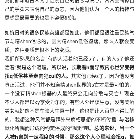
我们都知道古人为了证明自己的信念与决心，常常会断掉自
己的手脚来表明自己的意志，因为他们认为一个人的精神与
思想是最重要的也是不容侵犯的。
如抗日时的很多民族英雄都是如此，他们都是很注重民族气
节与精shen信念的，因为精shen低俗堕落，那么人就会变
质，这种变质是根本上的变质。
我们所熟悉的名言“有的人活着他已经s了，有的人s了他还
活着”就是这个道理，所以说，
长期看h而导致内心世界变得
扭q低俗甚至走向犯zui的人。
其实他已经s了，因为他没有
真正活过，他们并不知道精shen世界的s亡才是最可怕的，
一个没有精shen根基的人最终只会走向分散与灭亡！现在
不少人都是以xy享受为乐的，有些人外出谈生意，没有美酒
美女就好像不是在谈大生意一样，这也是让人百思不得其解
的，我想这种风气都是拜外来腐朽思想的不断传播, 与潜移
默化所赐而形成的约定俗成的“规矩”吧。
总的来说，当一个
人被h害到一定程度的时候，那么这个人心理就会扭q，如