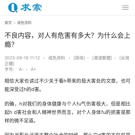
首页
戒色资料
不良内容，对人有危害有多大？为什么会上
瘾？
2023-09-16 11:12
•
戒色资料
•
[简体]
•
[港澳繁體]
•
[台灣
正體]
字号:
A-
•
A+
相信大家也读过不少关于看h带来的极大害处的文章，也可
能深受过h的d害。
的确，h对我们的身体健康与个人fu气伤害极大，但是相比
起h d害社会和人精神世界而言，对个人身体fu的损害是那
样的微不足道。