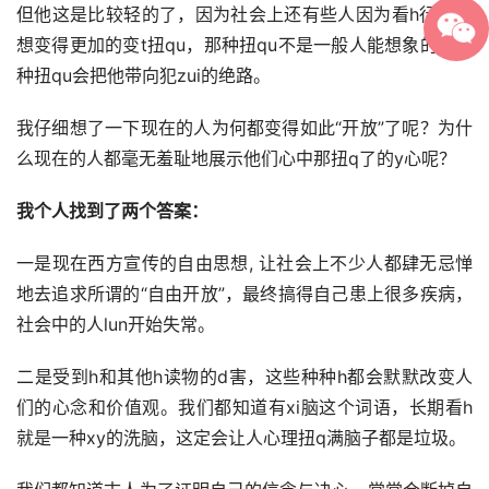
但他这是比较轻的了，因为社会上还有些人因为看h行为思
想变得更加的变t扭qu，那种扭qu不是一般人能想象的，这
种扭qu会把他带向犯zui的绝路。
我仔细想了一下现在的人为何都变得如此“开放”了呢？为什
么现在的人都毫无羞耻地展示他们心中那扭q了的y心呢？
我个人找到了两个答案：
一是现在西方宣传的自由思想, 让社会上不少人都肆无忌惮
地去追求所谓的“自由开放”，最终搞得自己患上很多疾病，
社会中的人lun开始失常。
二是受到h和其他h读物的d害，这些种种h都会默默改变人
们的心念和价值观。我们都知道有xi脑这个词语，长期看h
就是一种xy的洗脑，这定会让人心理扭q满脑子都是垃圾。