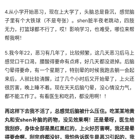
4.从小学开始恶习，现在上大学了，头脑总是昏沉，感觉脑
子里有个大铁球（不是夸张）。shen脏半夜老跳动，四肢
无力，打篮球都不行了，哎！影响学习，也难受，哪位来帮
帮我啊！
5.我今年22，恶习有几年了，比较频繁，这几天恶习后马上
感觉口干口渴，腰酸得要命有点疼，好几天都没退掉。后脑
勺晕得要命，有一个星期了，特别晕的时候我跑去躺一会起
来后，人就比较清醒，过了几个小时后又开始晕了，上火还
很厉害，晚上睡不着。现在天天后脑勺晕，没心情没力气，
都不能工作了。有看医生和吃药，都没用啊！！
再这样下去我不活了，总感觉后脑被什么压住。吃某某地黄
丸和安shen补脑的药物，没见效果啊！还是晕呀，医生给
我刮痧，身体全部是黑红黑红的，上火好厉害啊，我还是晕
得要命啊，刮完痧都没好，我怕告诉医生是恶习引起的，我