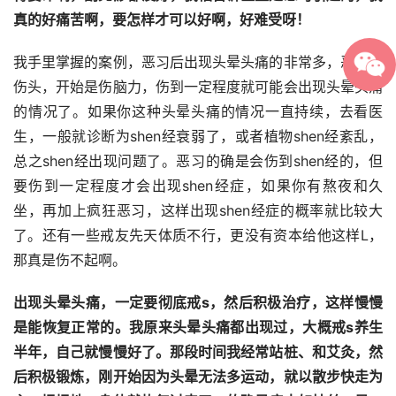
真的好痛苦啊，要怎样才可以好啊，好难受呀！
我手里掌握的案例，恶习后出现头晕头痛的非常多，恶习很
伤头，开始是伤脑力，伤到一定程度就可能会出现头晕头痛
的情况了。如果你这种头晕头痛的情况一直持续，去看医
生，一般就诊断为shen经衰弱了，或者植物shen经紊乱，
总之shen经出现问题了。恶习的确是会伤到shen经的，但
要伤到一定程度才会出现shen经症，如果你有熬夜和久
坐，再加上疯狂恶习，这样出现shen经症的概率就比较大
了。还有一些戒友先天体质不行，更没有资本给他这样L，
那真是伤不起啊。
出现头晕头痛，一定要彻底戒s，然后积极治疗，这样慢慢
是能恢复正常的。我原来头晕头痛都出现过，大概戒s养生
半年，自己就慢慢好了。那段时间我经常
站桩、和艾灸
，然
后积极锻炼，刚开始因为头晕无法多运动，就以散步快走为