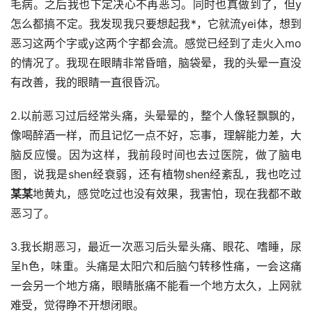
毛病。之后我也下定决心不再恶习。同时也真做到了，但y
怎么都搞不定。我发现我只要想起我*，它就流yei体，想到
恶习这两个字或y这两个字都会流。感觉已经到了走火入mo
的情况了。我现在眼睛非常昏暗，脑袋晕，我的头晕一直没
有改善，我的眼睛一直很昏沉。
2.以前恶习过后经常头痛，头晕晕的，整个人像轻飘飘的，
像喝醉酒一样，而且记忆一点不好，忘事，理解能力差，大
脑反应慢。因为这样，我前段时间也去过医院，做了脑电
图，说我是shen经衰弱，还有植物shen经紊乱，我也吃过
某某
地黄丸，感觉吃过也没有效果，我害怕，现在我都不敢
恶习了。
3.我长期恶习，最近一次恶习后头晕头痛、眼花、嗜睡，尿
呈h色，味重。头痛是太阳穴和后脑勺转移性痛，一会这痛
一会另一个地方痛，眼睛胀痛不能看一个地方太久，上网就
难受，觉得睁不开想闭眼。