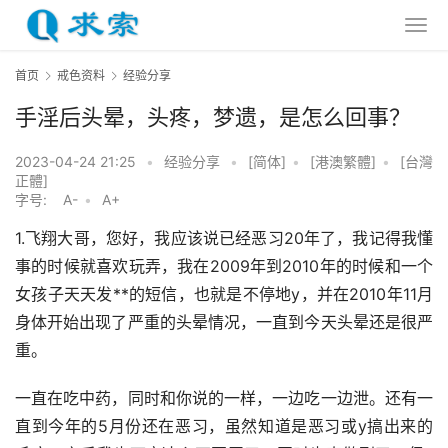
首页
戒色资料
经验分享
手淫后头晕，头疼，梦遗，是怎么回事？
2023-04-24 21:25
•
经验分享
•
[简体]
•
[港澳繁體]
•
[台灣
正體]
字号:
A-
•
A+
1.飞翔大哥，您好，我应该说已经恶习20年了，我记得我懂
事的时候就喜欢玩弄，我在2009年到2010年的时候和一个
女孩子天天发**的短信，也就是不停地y，并在2010年11月
身体开始出现了严重的头晕情况，一直到今天头晕还是很严
重。
一直在吃中药，同时和你说的一样，一边吃一边泄。还有一
直到今年的5月份还在恶习，虽然知道是恶习或y搞出来的