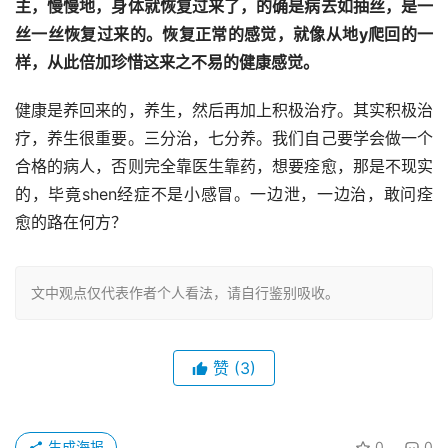
主，慢慢地，身体就恢复过来了，的确是病去如抽丝，是一
丝一丝恢复过来的。恢复正常的感觉，就像从地y爬回的一
样，从此倍加珍惜这来之不易的健康感觉。
健康是养回来的，养生，然后再加上积极治疗。其实积极治
疗，养生很重要。三分治，七分养。我们自己要学会做一个
合格的病人，否则完全靠医生靠药，想要痊愈，那是不现实
的，毕竟shen经症不是小感冒。一边泄，一边治，敢问痊
愈的路在何方？
文中观点仅代表作者个人看法，请自行鉴别吸收。
赞
(3)
生成海报
0
0