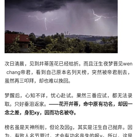
次日清晨，见到幷蒂莲花已经枯折。而且汪生夜梦晋见wen 
 chang帝君，看到自己原本名列天榜，突然被帝君削去，
虽然再三叩拜，却也难以挽回。
梦醒后，心知不详，忧心赴试。果然三番应试，都无法录
取。只好垂泪返家。
——花开幷蒂，命中原有功名，却因一
念之差，身犯xy，因而功名被夺。
榜名虽是天神所削，但论及因g，其实是汪生自己抛弃。因
为，有败人名节罪过，才会有功名丧失的报y。所以，这是