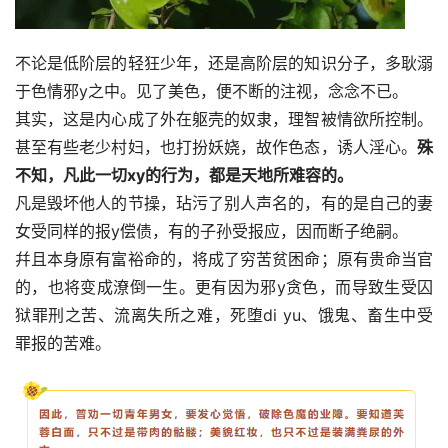
不论是低阶层的轻狂少年，还是高阶层的知识分子，多耿溺
于色情邪y之中。见了美色，便不断的注视，念念不已。
其实，这是内心成了外在躯壳的奴隶，理智被情欲所控制。
甚至有些老少村妇，也打扮妖娆，故作色态，诱人淫心。
殊
不知，凡此一切xy的行为，都是天地所难容的。
凡是毁坏他人的节操，玷污了别人声名的，有的是自己的妻
女受同样的报y偿债，有的子孙受报应，因而断子绝嗣。
幷且本身原有富裕命的，将成了穷苦贫困命；原有贵命当官
的，也将变成潦倒一生。更有因为邪y贪色，而导致生受囚
狱罪刑之苦、流离失所之难，死堕di yu、饿鬼、畜生中受
罪报的苦难。