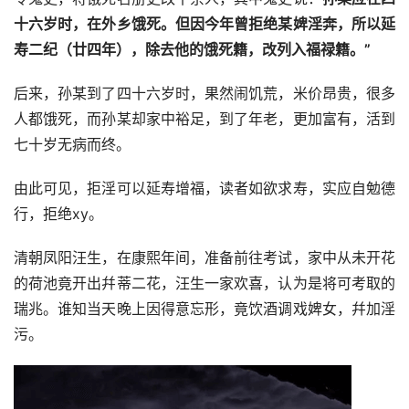
十六岁时，在外乡饿死。但因今年曾拒绝某婢淫奔，所以延
寿二纪（廿四年），除去他的饿死籍，改列入福禄籍。”
后来，孙某到了四十六岁时，果然闹饥荒，米价昂贵，很多
人都饿死，而孙某却家中裕足，到了年老，更加富有，活到
七十岁无病而终。
由此可见，拒淫可以延寿增福，读者如欲求寿，实应自勉德
行，拒绝xy。
清朝凤阳汪生，在康熙年间，准备前往考试，家中从未开花
的荷池竟开出幷蒂二花，汪生一家欢喜，认为是将可考取的
瑞兆。谁知当天晚上因得意忘形，竟饮酒调戏婢女，幷加淫
污。