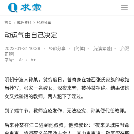
首页
戒色资料
经验分享
动运气由自己决定
2023-01-31 10:38
•
经验分享
•
[简体]
•
[港澳繁體]
•
[台灣
正體]
字号:
A-
•
A+
明朝宁波人孙某，贫穷度日，曾寄身在塘西张氏家族的教馆
当抄写，张家一名婢女，深夜来奔，被孙某拒绝。结果该婢
女又找塾馆的教师，两人犯下了淫过。
到了端午节，教师疽疮发作，无法痊愈，孙某便代任教师。
后来孙某在江口遇到他叔叔，他叔叔说：“夜来见城隍爷命
令鬼吏，将饿死名册更改十余人，其中鬼吏说：
孙某应在四