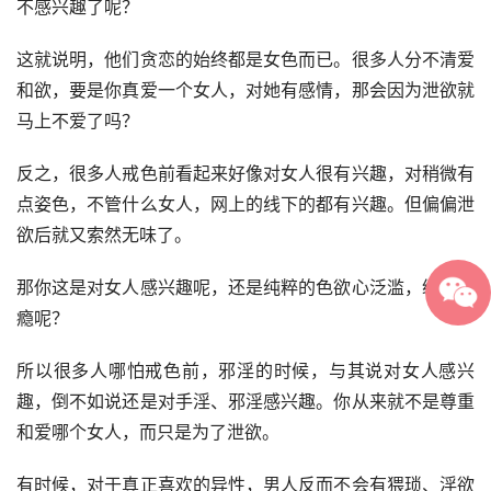
不感兴趣了呢？
这就说明，他们贪恋的始终都是女色而已。很多人分不清爱
和欲，要是你真爱一个女人，对她有感情，那会因为泄欲就
马上不爱了吗？
反之，很多人戒色前看起来好像对女人很有兴趣，对稍微有
点姿色，不管什么女人，网上的线下的都有兴趣。但偏偏泄
欲后就又索然无味了。
那你这是对女人感兴趣呢，还是纯粹的色欲心泛滥，纵欲成
瘾呢？
所以很多人哪怕戒色前，邪淫的时候，与其说对女人感兴
趣，倒不如说还是对手淫、邪淫感兴趣。你从来就不是尊重
和爱哪个女人，而只是为了泄欲。
有时候，对于真正喜欢的异性，男人反而不会有猥琐、淫欲