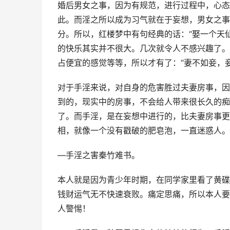
婚后男女之事，因为有规范，进行过程中，心态
此。而淫之所以成为习气就在于妄想，男女之事
分。所以，红楼梦中有句经典的话：“娶一个天
的快乐其实并不很大。几次就令人不感兴趣了。
占便宜的感觉等等，所以才有了：“妻不如妾，
对于手淫来说，对自身的危害胜过夫妻房事，因
到的，现实中的房事，不会给人带来很长久的痴
了。而手淫，是在妄想中进行的，比夫妻房事更
相，就像一个没有戳破的肥皂泡，一直迷惑人。
—手淫之害秦竹难书。
本人就是因为青少年时期，在同学家里看了黄碟
钱财运气无不快速衰败。痛定思痛，所以本人要
人警惕！