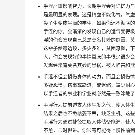
手淫严重影响智力，长期手淫会对记忆力与
是最明显的表现。这是精虚不能化气，气虚
尖子生变成平庸的学生，如果你还不彻底的
手淫的你，会渐渐的发现自己的运气变得极
淫的你会发现自己总是莫名其妙的倒霉，莫
这辈子倒霉透顶，多灾多难，贫困潦倒，下
人，你会发现好的事情喜庆的事很少很少会
发现经常背莫名其妙的黑锅，被人陷害和欺
手淫不但会损伤身体的动力，而且会损伤情
多疑恐惧。遇事或躁进，或退缩，缺少耐心
以手淫者的事业和学业就必然是一败涂地了
手淫行为提前透支人体生发之气，使人体生
结果之后也不免枯萎不荣，缺乏生机。这些
手淫行为通过捷径提取人体储备能源，使人
不愈，与时俱进。你很有可能得上慢性前列