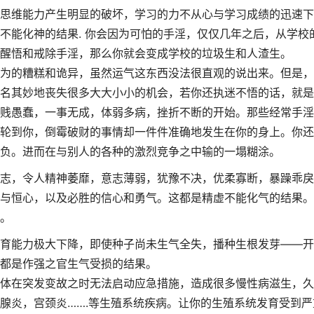
思维能力产生明显的破坏，学习的力不从心与学习成绩的迅速下
不能化神的结果. 你会因为可怕的手淫，仅仅几年之后，从学校
醒悟和戒除手淫，那么你就会变成学校的垃圾生和人渣生。
为的糟糕和诡异，虽然运气这东西没法很直观的说出来。但是，
名其妙地丧失很多大大小小的机会，若你还执迷不悟的话，就是
贱愚蠢，一事无成，体弱多病，挫折不断的开始。那些经常手淫
轮到你，倒霉破财的事情却一件件准确地发生在你的身上。你还
负。进而在与别人的各种的激烈竞争之中输的一塌糊涂。
志，令人精神萎靡，意志薄弱，犹豫不决，优柔寡断，暴躁乖戾
与恒心，以及必胜的信心和勇气。这都是精虚不能化气的结果。
。
育能力极大下降，即使种子尚未生气全失，播种生根发芽——开
都是作强之官生气受损的结果。
体在突发变故之时无法启动应急措施，造成很多慢性病滋生，久
腺炎，宫颈炎…….等生殖系统疾病。让你的生殖系统发育受到严