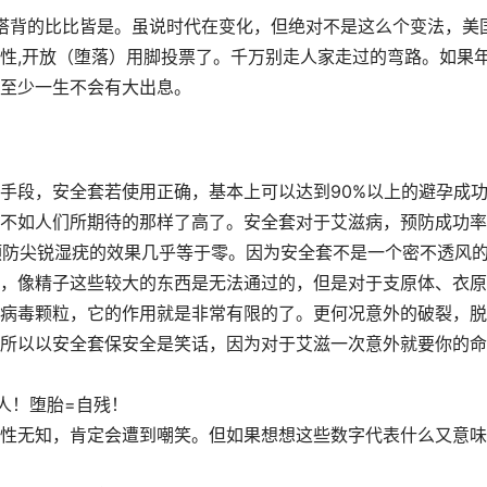
搭背的比比皆是。虽说时代在变化，但绝对不是这么个变法，美
性,开放（堕落）用脚投票了。千万别走人家走过的弯路。如果
至少一生不会有大出息。
手段，安全套若使用正确，基本上可以达到90%以上的避孕成
不如人们所期待的那样了高了。安全套对于艾滋病，预防成功率
它预防尖锐湿疣的效果几乎等于零。因为安全套不是一个密不透风
，像精子这些较大的东西是无法通过的，但是对于支原体、衣原
病毒颗粒，它的作用就是非常有限的了。更何况意外的破裂，脱
所以以安全套保安全是笑话，因为对于艾滋一次意外就要你的命
人！堕胎=自残！
性无知，肯定会遭到嘲笑。但如果想想这些数字代表什么又意味