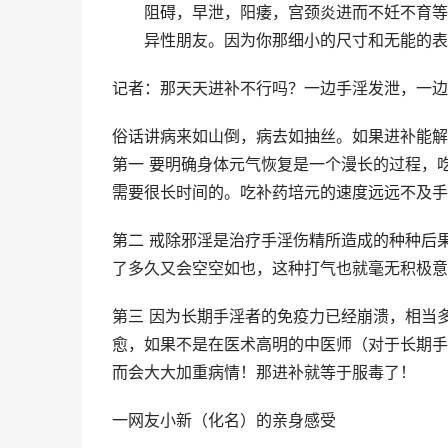
阻碍，早泄，阳痿，宫颈炎进而不妊不育等
异性朋友。因为你那细小的尺寸和无能的表
记者：那天天进补不行吗？一边手淫发泄，一边
俗话讲病来如山倒，病去如抽丝。如果进补能解
第一 要明确身体元气恢复是一个漫长的过程，
需要很长时间的。吃补药培元的速度远远不及手
第二 戒除邪淫是治疗手淫伤精所造成的种种后
了多久又会空空如也，这种打气也就毫无积极意
第三 因为长期手淫者的免疫力已经崩溃，相当
愈，如果不是在医术高明的中医师（对于长期手
而会大大加重病情！那进补就等于服毒了！
一网友小新（化名）的亲身感受