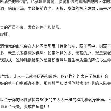
所消费的是“精”，也就是与骨髓、脑髓相通的肾所收藏的人体的
洞，脑髓不满，生命提前衰老、夭折，身体的极度虚弱反而是次
育的严重不良，发育的停滞和畸形。
虚胖。
消耗完的血气会在人体深度睡眠时转化为精，藏于肾中，封藏于
多，就是长寿健康的保障；如果消耗的多，储蓄的少，就是衰老
现形式，这种耗损结果的超常积累意味着生存质量的降低与生命
的气场，让人一见就会厌恶和反感，以这样的外表在学校和社会
好的第一印象都办不到，那可想而知以后你那惨淡杯具的人际关
以至于你的记性就像是80岁的老太太一样的模糊和转身既忘。 
退甚至丧失，变成白痴僵尸！