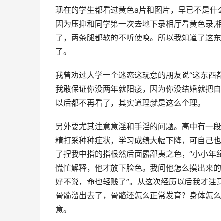
现在的学生都看过黄色a片和图片，早已不是什
因为压抑和同学第一次去地下录相厅看黄色录,
了，两条腿都软的不听使唤。所以我知道了这东
了。
我曾劝过大学一个迷恋这玩意的朋友说“这东西都
我敢保证你没两年就阳痿，因为你没结婚就把自
以后都不再看了，其实道理就是这么个理。
另外要尤其注意意淫和手淫的问题。高中有一段
精打采种种症状，学习成绩大幅下降，可自己也
了捏我中指的指根然后面露鄙夷之色，“小小年
慌忙解释，他才放下脸色。我问他怎么摸出来的
好不说，命也轻贱了”。从这次经历以后我才注
骨髓溜出去了，骨骼还怎么正常发育？身体怎么
意。