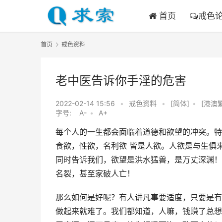
首页
戒色
首页
戒色资料
老中医告诉你手淫的危害
2022-02-14 15:56
•
戒色资料
•
[简体]
•
[港澳
字号:
A-
•
A+
每个人的一生都会面临着道德和欲望的冲突。特
食欲，性欲，名利欲 皆是人欲。人欲是与生俱
同时告诉我们，欲望是洪水猛兽，是万丈深渊！
名裂，甚至家破人亡！
那么如何是好呢？有人讲凡事要适度，只要是有
做起来就难了。我们都知道，人嘛，钱赚了总想