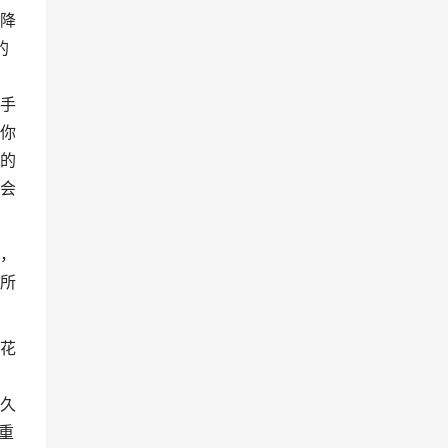
降
的
手
你
的
会
，
所
花
久
重