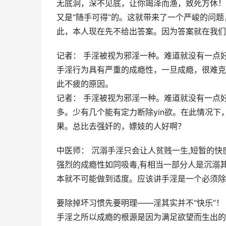
无底洞，深不见底，让你竭泽而渔，致死方休！
又是“随手可得”的。这就带来了一个严峻的问
此，本人现在先不给出答案。因为答案就在我们
记者： 手淫被视为邪淫一种。难道就没有一点
手淫行为具有严重的成瘾性，一旦成瘾，很难克
此不疲的原因。
记者： 手淫被视为邪淫一种。难道就没有一点
多。少有几个能有定力断除yin欲。在此情况下
果。总比去强奸的，嫖妓的人好啊？
中医师： 沉溺手淫只会让人贫贱一生,短暂的
强烈的成瘾性如同吸毒,有相当一部分人是沉溺
本就不可能做到适度。应该讲手淫是一个必须除
要除掉坏习惯先要明理——淫其实并不“快乐”！
手淫之所以成瘾的根源是因为满足欲望而生出的