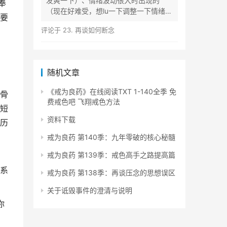
发爽一下）、情绪波动很大时出现的
奉
（现在好难受，想lu一下调整一下情绪）
要
等...
评论于
23. 再谈如何断念
随机文章
《戒为良药》在线阅读TXT 1-140全季 免
骨
费戒色吧 飞翔戒色方法
短
资料下载
历
戒为良药 第140季：九年零破的核心秘髓
戒为良药 第139季：戒色高手之路提高篇
系
戒为良药 第138季：再谈压念的思想误区
关于诋毁事件的澄清与说明
你