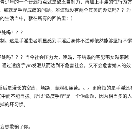
青少年的一个普遍特点就是缺乏自制力，再加上手淫的性行为方
题，那就是手淫成瘾的问题。难道就没有两全其美的办法吗？？为
的生活当中，就在所有的回帖里：）
好处吗？？？
制。这是手淫患者明显感到手淫后身体不适却依然能够坚持不懈
好处吗？？？当今社会压力大，晚婚，不结婚的宅男宅女越来越
，通过适度手yin发泄从而达到不危害社会，又不会危害她人的效
快感后是漫长的空虚，烦躁，虚弱和痛苦。。。更麻烦的是手淫还
其中而不能自拔。所以“适度手淫”是一个伪命题，因为相当多的
掉的坏习惯。
妄想欺骗了你。　