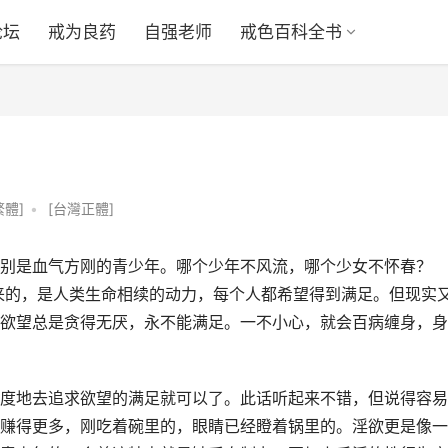
论坛
戒为良药
自强老师
戒色百科全书
繁體]
•
[台灣正體]
别是血气方刚的青少年。哪个少年不风流，哪个少女不怀春？
来的，是人类生命相续的动力，每个人都希望得到满足。但现实
欲望总是贪得无厌，永不能满足。一不小心，就会百病缠身，身
度地去追求欲望的满足就可以了。此话听起来不错，但说得容易
赚得更多，刚吃着碗里的，眼睛已经瞪着锅里的。淫欲更是像一