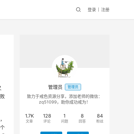
登录
注册
管理员
管理员
又
败
致力于戒色资源分享，添加老师的微信：
zq51099，助你成功戒为！
1.7K
128
1
8
84
，
文章
评论
问题
回答
粉丝
个