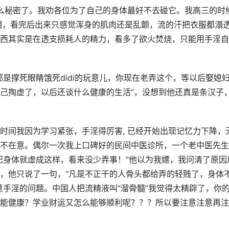
么秘密了。我劝各位为了自己的身体最好不去碰它。我高三的时
相，看完后出来只感觉浑身的肌肉还是乱颤，流的汗把衣服都溻
西其实是在透支损耗人的精力，看多了欲火焚烧，只能用手淫自
是撑死眼睛饿死didi的玩意儿，你现在老弄这个，等以后娶媳
己掏虚了，以后还谈什么健康的生活”，没想到他还真是条汉子
时间我因为学习紧张，手淫得厉害, 已经开始出现记忆力下降，
不在意。偶尔一次我上口碑好的民间中医诊所，一个老中医先生
纪身体就虚成这样，看来没少弄事！”他以为我嫖，我问清了原因
，他只说了一句，“凡是不正干的人骨头都给弄的轻贱了，身体
意手淫的问题。中国人把流精液叫“溜骨髓”我觉得太精辟了，你
能健康？学业财运又怎么能够顺利呢？？？所以要注意注意再注