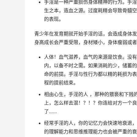
手淫是一种严重损伤身体精神的行为。手淫
生之本，造血之源。过度耗精会导致骨髓空
的表现。
青少年在发育期就开始手淫的话，会造成身体发
身高成长会严重受限，身材矮小，身体瘦弱或者
人体！血气滋养，血气的来源是饮食。没有
内，以备不时之需。如果消耗的少，储蓄的
命的前提。手淫与性行为都以精的耗损为表
程的提前结束。
相由心生，手淫的人 ，那种的猥亵和下贱
上，怎么样去混！？！？你连给对方一个良
了……
经常手淫的人，你的记忆力会快速地衰退，
的理解能力和思维推理能力也会被严重的衰