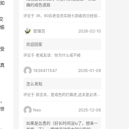
如
确的戒色道路
评论于
36、80后老会员实践七部曲百日经验谈兼苦口忠言
交
偷
管理员
2026-02-10
欢迎回家
受
评论于
老戒友谈：你为什么戒不掉
真
1836411547
2026-01-09
怎么发贴
评论于
欲念关，是戒色的拦路虎,这关是必须过的
，
世
Neo
2025-12-06
如果是怂恿的（好长时间没lu了，想来一