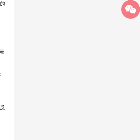
的
是
不
反