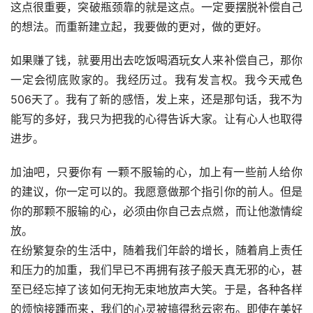
这点很重要，突破瓶颈靠的就是这点。一定要摆脱补偿自己
的想法。而重新建立起，我要做的更对，做的更好。
如果赚了钱，就要用出去吃饭喝酒玩女人来补偿自己，那你
一定会彻底败家的。我经历过。我有发言权。我今天戒色
506天了。我有了新的感悟，发上来，还是那句话，我不为
能写的多好，我只为把我的心得告诉大家。让有心人也取得
进步。
加油吧，只要你有 一颗不服输的心，加上有一些前人给你
的建议，你一定可以的。我愿意做那个指引你的前人。但是
你的那颗不服输的心，必须由你自己去点燃，而让他激情绽
放。
在纷繁复杂的生活中，随着我们年龄的增长，随着肩上责任
和压力的加重，我们早已不再拥有孩子般天真无邪的心，甚
至已经忘掉了该如何无拘无束地放声大笑。于是，各种各样
的烦恼接踵而来，我们的心灵被搞得愁云密布。即使在美好