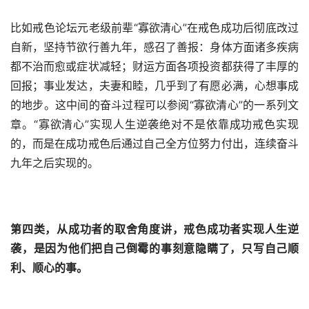
比如戒色论坛元老级前辈“寡欲清心”在戒色成功后彻底改过
自新，坚持节欲行善九年，感召了善报：身体方面诸多疾病
都不治而愈或症状减轻；财运方面各项投资都获得了丰厚的
回报；事业发达，夫妻和睦，几乎到了有愿必满，心想事成
的地步。这中间的奋斗过程可以参阅“寡欲清心”的一系列文
章。“寡欲清心”实现人生逆袭绝对不是依靠成功戒色实现
的，而是在成功戒色后通过自己全方位努力付出，连续奋斗
九年之后实现的。
第四类，从成功者的取舍角度讲，戒色成功者实现人生逆
袭，是因为他们把自己倒霉的事刻意隐瞒了，只写自己顺
利、顺心的事。