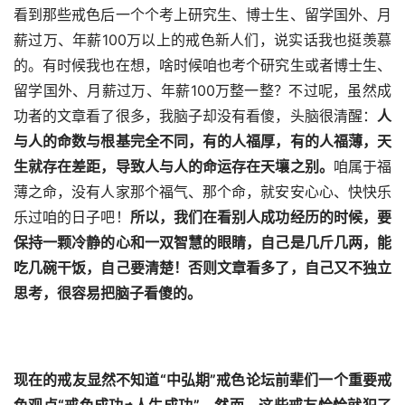
看到那些戒色后一个个考上研究生、博士生、留学国外、月
薪过万、年薪100万以上的戒色新人们，说实话我也挺羡慕
的。有时候我也在想，啥时候咱也考个研究生或者博士生、
留学国外、月薪过万、年薪100万整一整？不过呢，虽然成
功者的文章看了很多，我脑子却没有看傻，头脑很清醒：
人
与人的命数与根基完全不同，有的人福厚，有的人福薄，天
生就存在差距，导致人与人的命运存在天壤之别。
咱属于福
薄之命，没有人家那个福气、那个命，就安安心心、快快乐
乐过咱的日子吧！
所以，我们在看别人成功经历的时候，要
保持一颗冷静的心和一双智慧的眼睛，自己是几斤几两，能
吃几碗干饭，自己要清楚！否则文章看多了，自己又不独立
思考，很容易把脑子看傻的。
现在的戒友显然不知道“中弘期”戒色论坛前辈们一个重要戒