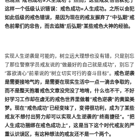
色观点
“戒色成功≠人生成功”
。然而，这些戒友恰恰就犯了
这样一个低级认识错误：戒色成功=人生成功。之所以会犯
如此低级的戒色错误，是因为现在的戒友摒弃了“中弘期”戒
色前辈们的忠告，而去追随“后弘期”某些戒色大神的经验。
实现人生逆袭是可能的，树立远大理想也没有错，只是别忘
了那位警察学员戒友说的“做最好的自己就是成功”，别忘了
“寡欲清心”前辈说的“树立切实可行的奋斗目标”。
戒色逆袭
是需要接地气的，是需要在现实生活中一点一滴去争取的，
而不是整天抱着戒色文章没完没了地啃，什么也不干，不好
好学习工作却在虚无的戒色世界里做着“戒色逆袭”的黄粱美
梦。
现在“戒色成功”已经变味了，变得很功利，成为了某些
戒友不想付出努力却可以实现人生逆袭的“终南捷径”。“把
人生成功捆绑在戒色成功上”，这是当下这个时代戒友的严
重认识误区，有这种想法的戒友还不是一个两个。