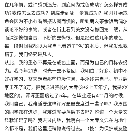
在几年前，或许感到迷茫，到底何为戒色成功？怎么样算成
功?我该怎么去成功？到底走到哪一步算成功？我刚开始戒
色会因为不小心看到擦边图而懊恼，听到朋友茶余饭后偶尔
谈论不好的事物，或者在街上看到美女没有撤回第二眼，从
而深深懊恼自责，不断的去悔恨。但是经过这几年的戒色，
每一段时间我都以为我自己看透了“色”的本质，但我发现我
错了，我们终究是凡人。
从此，我的重心不再是在戒色上面，而是为自己的目标去努
力。我今年21岁，时光一去不复回，我明白了好多。初中不
好好学习，整天想着那些垃圾信息，手淫残害自己。毕业后
家里花了3万，把我送进警校的大专(3+2上五年学，我是XX
地区的)，浑浑噩噩度过了5年。在毕业还有4个月的时候，
我问自己，我难道要这样浑浑噩噩去度过一辈子吗？我周围
的同学都在进步，我难道就要落后下去吗？难道一个大专文
凭就知足了吗？我去过内地，我明白一个大专文凭在内地什
么都不是，我们这里还稍微说得过去。（按：为保护戒友隐