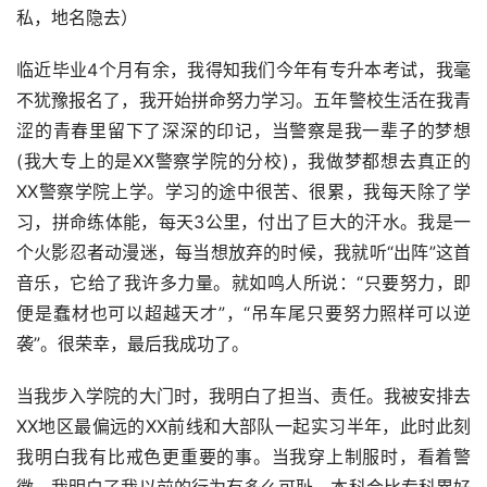
私，地名隐去）
临近毕业4个月有余，我得知我们今年有专升本考试，我毫
不犹豫报名了，我开始拼命努力学习。五年警校生活在我青
涩的青春里留下了深深的印记，当警察是我一辈子的梦想
(我大专上的是XX警察学院的分校)，我做梦都想去真正的
XX警察学院上学。学习的途中很苦、很累，我每天除了学
习，拼命练体能，每天3公里，付出了巨大的汗水。我是一
个火影忍者动漫迷，每当想放弃的时候，我就听“出阵”这首
音乐，它给了我许多力量。就如鸣人所说：“只要努力，即
便是蠢材也可以超越天才”，“吊车尾只要努力照样可以逆
袭”。很荣幸，最后我成功了。
当我步入学院的大门时，我明白了担当、责任。我被安排去
XX地区最偏远的XX前线和大部队一起实习半年，此时此刻
我明白我有比戒色更重要的事。当我穿上制服时，看着警