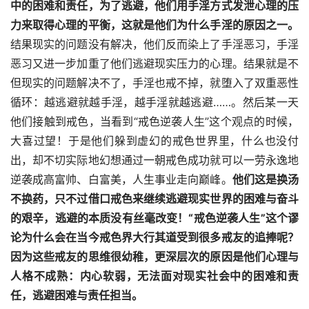
中的困难和责任，为了逃避，他们用手淫方式发泄心理的压
力来取得心理的平衡，这就是他们为什么手淫的原因之一。
结果现实的问题没有解决，他们反而染上了手淫恶习，手淫
恶习又进一步加重了他们逃避现实压力的心理。结果就是不
但现实的问题解决不了，手淫也戒不掉，就堕入了双重恶性
循环：越逃避就越手淫，越手淫就越逃避……。然后某一天
他们接触到戒色，当看到“戒色逆袭人生”这个观点的时候，
大喜过望！于是他们躲到虚幻的戒色世界里，什么也没付
出，却不切实际地幻想通过一朝戒色成功就可以一劳永逸地
逆袭成高富帅、白富美，人生事业走向巅峰。
他们这是换汤
不换药，只不过借口戒色来继续逃避现实世界的困难与奋斗
的艰辛，逃避的本质没有丝毫改变！“戒色逆袭人生”这个谬
论为什么会在当今戒色界大行其道受到很多戒友的追捧呢？
因为这些戒友的思维很幼稚，更深层次的原因是他们心理与
人格不成熟：内心软弱，无法面对现实社会中的困难和责
任，逃避困难与责任担当。