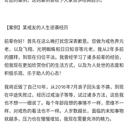
奇迹的案例，这则案例会给予大家很多经典启示。
【案例】某戒友的人生逆袭经历
前辈你好！首先在这么晚打扰您深表歉意。您做为戒色界元
老，以及飞翔、光明蜘蛛和日日知非等元老，我从2年多前
的膜拜，到现在归位平淡。我曾经学习了诸多前辈的经验，
但我现在更加欣赏你们的生活方式，以及为人处世的态度和
积极乐观、乐于助人的心态！
我将近毁了自己10年，从2016年7月浪子回头金不换，到现
在中途失败过，经历过戒油子等等，试过诸多方法，这些我
也不想一一细说了。每个年龄段想的事情不一样，思维不一
样，对戒色的看法也不一样。人岁数越长，面临的未知事物
就越多，压力也在慢慢增加，我现在需要充沛的精力。