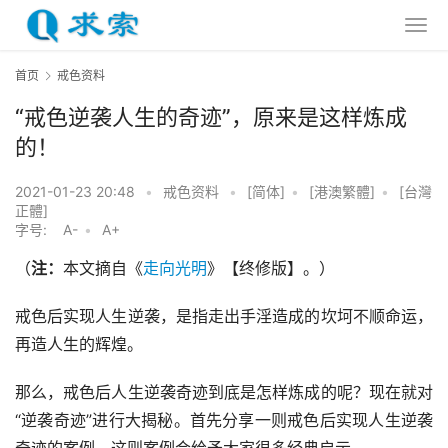
首页
戒色资料
“戒色逆袭人生的奇迹”，原来是这样炼成
的！
2021-01-23 20:48
•
戒色资料
•
[简体]
•
[港澳繁體]
•
[台灣
正體]
字号:
A-
•
A+
（
注：
本文摘自《
走向光明
》【终修版】。）
戒色后实现人生逆袭，是指走出手淫造成的坎坷不顺命运，
再造人生的辉煌。
那么，戒色后人生逆袭奇迹到底是怎样炼成的呢？现在就对
“逆袭奇迹”进行大揭秘。首先分享一则戒色后实现人生逆袭