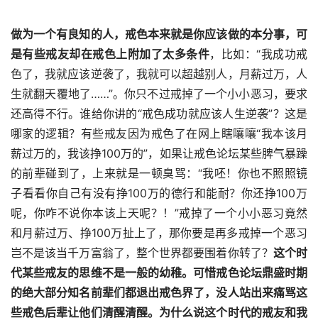
做为一个有良知的人，戒色本来就是你应该做的本分事，可
是有些戒友却在戒色上附加了太多条件
，比如：“我成功戒
色了，我就应该逆袭了，我就可以超越别人，月薪过万，人
生就翻天覆地了……”。你只不过戒掉了一个小小恶习，要求
还高得不行。谁给你讲的“戒色成功就应该人生逆袭”？这是
哪家的逻辑？有些戒友因为戒色了在网上瞎嚷嚷“我本该月
薪过万的，我该挣100万的”，如果让戒色论坛某些脾气暴躁
的前辈碰到了，上来就是一顿臭骂：“我呸！你也不照照镜
子看看你自己有没有挣100万的德行和能耐？你还挣100万
呢，你咋不说你本该上天呢？！”戒掉了一个小小恶习竟然
和月薪过万、挣100万扯上了，那你要是再多戒掉一个恶习
岂不是该当千万富翁了，整个世界都要围着你转了？
这个时
代某些戒友的思维不是一般的幼稚。可惜戒色论坛鼎盛时期
的绝大部分知名前辈们都退出戒色界了，没人站出来痛骂这
些戒色后辈让他们清醒清醒。为什么说这个时代的戒友和我