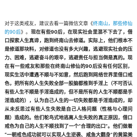
对于这类戒友，建议去看一篇微信文章《
终南山，那些修仙
的90后
》。
现在有些90后，在现实社会里混不下去了，借
口探索人生真谛，跑到终南山去修道。实际上，他们根本不
是修道那块料，对修道也没有多大兴趣，逃避现实社会的压
力、困难，逃避奋斗的艰辛，逃避责任与担当倒是真的。
现
在有一些戒友和那些在终南山修仙的90后没有任何区别，
现实生活中遭遇不顺与不如意，然后跑到网络世界里借口戒
色，把所有的人生失败全部一股脑都推到手淫上（不可否认
有些人生不顺是手淫造成的，但不是所有的人生不顺都是手
淫造成的），认为自己人生的一切失败都是手淫造成的，却
从未反思过有些人生失败是自己人格问题（性格与心理问
题）造成的。他们鸵鸟式地逃离人生失败的真正原因，借口
戒色为自己的人生不顺找到了一个“合理的出口”。他们做着
“一朝戒色成功就可以实现人生逆袭、咸鱼大翻身”的黄粱美