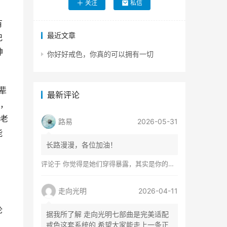
关注
私信
。
有
最近文章
记
神
你好好戒色，你真的可以拥有一切
辈
最新评论
，
老
路易
2026-05-31
能
长路漫漫，各位加油！
评论于
你觉得是她们穿得暴露，其实是你的心在着火
走向光明
2026-04-11
论
据我所了解 走向光明七部曲是完美适配
戒色这套系统的 希望大家能走上一条正