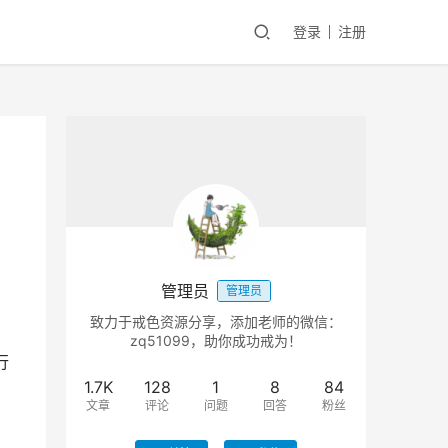
登录
注册
管理员
管理员
致力于戒色资源分享，添加老师的微信：
zq51099，助你成功戒为！
行
1.7K
128
1
8
84
文章
评论
问题
回答
粉丝
，