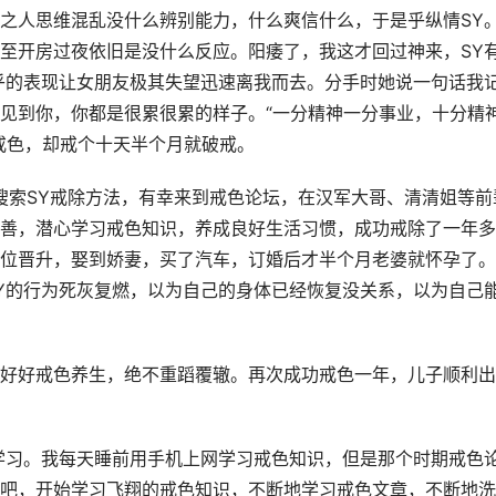
之人思维混乱没什么辨别能力，什么爽信什么，于是乎纵情SY
至开房过夜依旧是没什么反应。阳痿了，我这才回过神来，SY
乎的表现让女朋友极其失望迅速离我而去。分手时她说一句话我
见到你，你都是很累很累的样子。“一分精神一分事业，十分精
戒色，却戒个十天半个月就破戒。
在百度搜索SY戒除方法，有幸来到戒色论坛，在汉军大哥、清清姐等前
善，潜心学习戒色知识，养成良好生活习惯，成功戒除了一年多
位晋升，娶到娇妻，买了汽车，订婚后才半个月老婆就怀孕了。
Y的行为死灰复燃，以为自己的身体已经恢复没关系，以为自己
好好戒色养生，绝不重蹈覆辙。再次成功戒色一年，儿子顺利出
学习。我每天睡前用手机上网学习戒色知识，但是那个时期戒色
吧，开始学习飞翔的戒色知识，不断地学习戒色文章，不断地洗