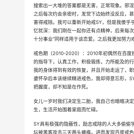
搜索出一大堆的答案都是无害，正常现象。邪淫
之后每次约会亲密时，发觉下边始终没反应，甚
害得戒除。我可以重新开始戒SY，但是我傻乎
忆犹深：我们刚在一起你还有点精神，后来每次
十分事业”同样适用于谈恋爱。之后我更加努力
戒色期（2010-2020）：2010年初偶然
的指导下，认真工作，积极锻炼，力所能及的行
我的身体得到有效的恢复，并且开始走运了，职
婆怀孕后本该继续精进戒色，我却得意忘形，S
把握度，却不知是在作死。
女儿一岁时我们决定生二胎，我自己也暗暗决定
生，生活开始围着家庭而忙碌。
SY具有极强的隐蔽性，励志戒除的人大多偷偷
坛被黑客攻击三天两头瘫痪。进而发现百度戒色