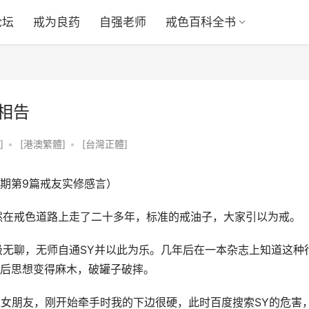
论坛
戒为良药
自强老师
戒色百科全书
言相告
]
•
[港澳繁體]
•
[台灣正體]
9期第9篇戒友实修感言）
然在戒色道路上走了二十多年，标准的戒油子，大家引以为戒。
家闲极无聊，无师自通SY并以此为乐。几年后在一本杂志上知道这种
后思想变得麻木，破罐子破摔。
上女朋友，刚开始牵手时我的下边很硬，此时百度搜索SY的危害