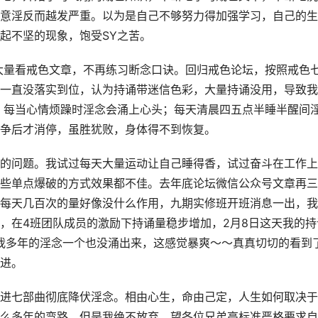
意淫反而越发严重。以为是自己不够努力得加强学习，自己的生
起不坚的现象，饱受SY之苦。
再大量看戒色文章，不再练习断念口诀。回归戒色论坛，按照戒色
一直没落实到位，认为持诵带迷信色彩，大量持诵没用，导致我
，每当心情烦躁时淫念会涌上心头；每天清晨四五点半睡半醒间
争后才消停，虽胜犹败，身体得不到恢复。
的问题。我试过每天大量运动让自己睡得香，试过奋斗在工作上
些单点爆破的方式效果都不佳。去年底论坛微信公众号文章再三
每天几百次的量好像没什么作用，九期实修班开班消息一出，我
，在4班团队成员的激励下持诵量稳步增加，2月8日这天我的持
扰我多年的淫念一个也没涌出来，这感觉暴爽～～真真切切的看到
进。
进七部曲彻底降伏淫念。相由心生，命由己定，人生如何取决于
么多年的弯路，但是我绝不放弃。望各位兄弟高标准严格要求自