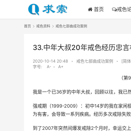
首页
戒色
首页
戒色资料
戒色七部曲成功案例
33.中年大叔20年戒色经历忠
2020-10-14 20:48
•
戒色七部曲成功案例
•
[简体
字号:
A-
•
A+
（第
我是一个已36岁的中年大叔，回顾以往，我已
强戒期（1999-2009）：初中14岁的我在
为有害，会导致一系列疾病。经历多次戒除失败
到了2007年突然间爆发戒除2个月时，幸运交