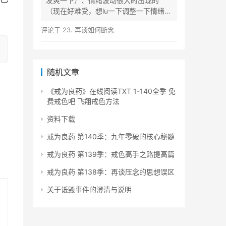
发爽一下）、情绪波动很大时出现的
（现在好难受，想lu一下调整一下情绪）
等...
评论于
23. 再谈如何断念
随机文章
《戒为良药》在线阅读TXT 1-140全季 免
费戒色吧 飞翔戒色方法
资料下载
戒为良药 第140季：九年零破的核心秘髓
戒为良药 第139季：戒色高手之路提高篇
戒为良药 第138季：再谈压念的思想误区
关于诋毁事件的澄清与说明