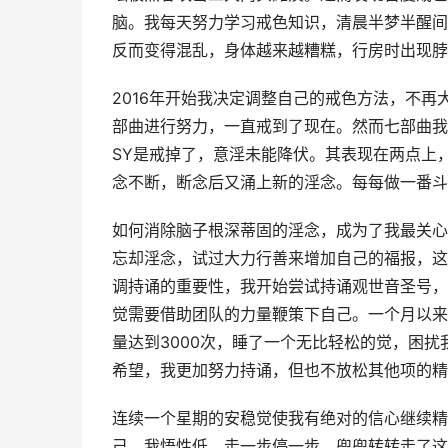
脑。我每天努力学习戒色知识，清晨半梦半醒间
反而变得混乱，身体越来越糟糕，行房时出现脖
2016年开始我决定调整自己的戒色方法，不
部曲进行努力，一直戒到了现在。然而七部曲我
SY是戒掉了，意淫未能降伏。其表现在两点上
念不断，断念后又涌上新的淫念。每每做一番斗
如何消除脑子根深蒂固的淫念，成为了我最关心
忘却淫念，试过大力行善来增加自己的福报，这
调持诵的重要性，我开始尝试持诵观世音圣号，
觉需要借助团队的力量鞭策下自己。一个月以来
量达到3000次，睡了一个无比轻松的觉，困
希望，我更加努力持诵，但也不放松其他项的精
连续一个星期的安稳觉使我有绝对的信心继续精
己。我悟性低，走一步停一步，兜兜转转走了这