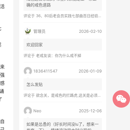
确的戒色道路
活
评论于
36、80后老会员实践七部曲百日经验谈兼苦口忠言
七
管理员
2026-02-10
淫
欢迎回家
评论于
老戒友谈：你为什么戒不掉
来
1836411547
2026-01-09
强
感
怎么发贴
诵
评论于
欲念关，是戒色的拦路虎,这关是必须过的
了
Neo
2025-12-06
自
如果是怂恿的（好长时间没lu了，想来一
己