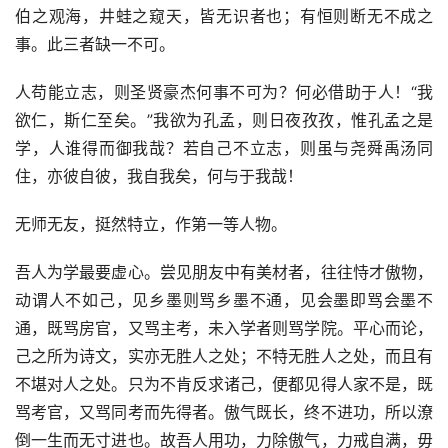
伯之观海，井蛙之窥天，皆无识者也；有恒则断无不成之
事。此三者缺一不可。
人苟能立志，则圣贤豪杰何事不可为？何必借助于人！“我
欲仁，斯仁至矣。”我欲为孔孟，则日夜孜孜，惟孔孟之是
学，人谁得而御我哉？若自己不立志，则虽与尧舜禹汤同
住，亦彼自彼，我自我矣，何与于我哉！
无师无友，挺然特立，作第一等人物。
吾人为学最要虚心。尝见朋友中有美材者，往往恃才傲物，
动谓人不如己，见乡墨则骂乡墨不通，见会墨即骂会墨不
通，既骂房官，又骂主考，未入学者则骂学院。平心而论，
己之所为诗文，实亦无胜人之处；不特无胜人之处，而且有
不堪对人之处。只为不肯反求诸己，便都见得人家不是，既
骂考官，又骂同考而先得者。傲气既长，终不进功，所以潦
倒一生而无寸进也。故吾人用功，力除傲气，力戒自满，毋