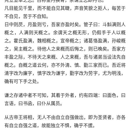
先立坚卓之志。古称金丹换骨，余谓立志即丹也。
凡目能见千里，而不能自见其睫，声音笑貌之拒人，每苦于
不自见，苦于不自知。
日中则昃，月盈则亏，吾家亦盈时矣。管子曰：斗斛满则人
概之，人满则天概之。余谓天之概无形，仍假手于人以概
之。霍氏盈满，魏相概之，宣帝概之；诸葛恪盈满，孙峻概
之，吴主概之。待他人之来概而后悔之，则已晚矣。吾家方
丰盈之际，不待天之来概、人之来概，吾与诸弟当设法先自
概之。自概之道云何，亦不外清、慎、勤三家而已。吾近将
清字改为廉字，慎字改为谦字，勤字改为劳字，尤为明浅，
确有可下手之处。
谦之存诸中者不可知，其着于外者，约有四端：曰面色，曰
言语，曰书函，曰仆从属员。
从古帝王将相，无人不由自立自强做出，即为圣贤者，亦各
有自立自强之道，故能独立不惧，确乎不拔。