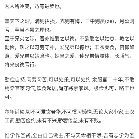
为人所冷笑，乃有进步也。
盖天下之理，满则招损，亢则有悔，日中则昃(ze)，月盈则
亏，至当不易之理也。
至于兄弟之际，吾亦惟爱之以德，不欲爱之以姑息。教之以
勤俭，劝之以习劳守朴，爱兄弟以德也；丰衣美食，俯仰如
意，爱兄弟以姑息也。姑息之爱，使兄弟惰肢体，长骄气，
将来丧德亏行。
勤俭自持,习劳习苦,可以处乐,可以处约.余服官二十年,不敢
稍染官宦习气,饮食起居,尚守寒素家风，极俭也可，略丰也
可。
尔年尚幼,切不可爱贪奢华,不可惯习懒惰.无论大家小家,士农
工商,勤苦俭约,未有不兴,骄奢倦怠,未有不败。
惟学作圣贤,全由自己做主,不与天命相干涉.吾有志学为圣