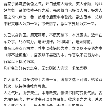
吾家子弟满腔骄傲之气，开口便道人短长，笑人鄙陋，均非
好气象。贤弟欲戒子侄之骄，先须将自己好议人短，好发人
覆之习气痛改一番，然后令后辈事事警改。欲去骄字，总以
不轻笑非人为第一义；欲去惰字，总以不晏起为第一义。
久已以身许国。愿死疆场，不愿死牖下，本其素志。近年在
军办事，尽心竭力，毫无愧怍，死即瞑目，毫无悔憾。
事亲以得欢心为本，养生以戒恼怒为本，立身以不妄语为本
（即不扯谎也），居家以不晏起为本，作官以不要钱为本，
行军以不扰民为本。
凡好名当好有实之名，无实则被人讥议，求荣反辱。
办大事者，以多选替手为第一义。满意之选不可得，姑节取
其次，以待徐徐教育可也。
人之气质，由于天生，本难改变，惟读书则可变化气质。古
之精相面者，并言读书可以变换骨相。欲求变之之法，总须