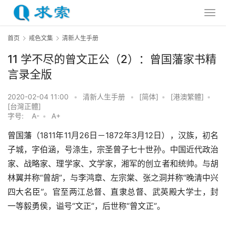
首页
戒色文集
清新人生手册
11 学不尽的曾文正公（2）：曾国藩家书精
言录全版
2020-02-04 11:00
•
清新人生手册
•
[简体]
•
[港澳繁體]
•
[台灣正體]
字号:
A-
•
A+
曾国藩（1811年11月26日－1872年3月12日），汉族，初名
子城，字伯涵，号涤生，宗圣曾子七十世孙。中国近代政治
家、战略家、理学家、文学家，湘军的创立者和统帅。与胡
林翼并称“曾胡”，与李鸿章、左宗棠、张之洞并称“晚清中兴
四大名臣”。官至两江总督、直隶总督、武英殿大学士，封
一等毅勇侯，谥号“文正”，后世称“曾文正”。