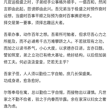
凡官运极盛之时，子弟经手公事格外顺手，一倡百和，然闲
言即由此起，怨谤即由此兴。吾兄弟当于极盛之时预作衰时
设想，当盛时百事平顺之际预为衰时百事拂逆地步。
择交是第一要事，须择志趣远大者。
吾辈办事，动作百年之想。吾辈所可勉者，但求尽吾心力之
所能及，而不必遽希千古万难攀跻之人。不若就现有之功，
而加之以读书养气，小心大度，以求德亦日进，言亦日醇。
譬如筑室，弟之立功已有绝大基址，绝好结构，以后但加装
修工夫。何必汲汲皇皇，茫若无主乎？
吾家子侄，人人须以勤俭二字自勉，庶几长保盛美。
功成身退，愈急愈好。
尔等奉母在寓，总以勤俭二字自惕，而接物出以谨慎。凡世
家之不勤不俭者，验之于内眷而毕露。余在家深以妇女之奢
逸为虑。