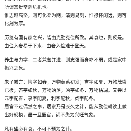
所谓富贵常蹈危机也。
惟志趣高坚，则可化柔为刚；清则易刻，惟襟怀闲远，则可
化刻为厚。
历览有国有家之兴，皆由克勤克俭所致。其衰也，则反是。
由俭入奢易于下水，由奢入俭难于登天。
养生与力学，二者兼营并进，则志强而身亦不弱，或是家中
振兴之象。
朱子尝言：悔字如春，万物蕴蓄初发；吉字如夏，万物茂盛
已极；吝字如秋，万物始落；凶字如冬，万物枯凋。又尝以
元字配春，享字配夏，利字配秋，贞字配冬。
居官不过偶然之事，居家乃是长久之计，能从勤俭耕读上做
出好规模，虽一旦罢官，尚不失为兴旺气象。
凡有盛必有衰，不可不预为之计。