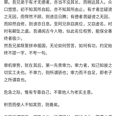
罪。吾兄弟于有才无德者，亦当不没其长，而稍远其人。众
口悠悠，初不知其所自起，亦不知其所由止。有才者忿疑谤
之无因，而悍然不顾，则谤且日腾；有德者畏疑谤之无因，
而抑然自修，则谤亦日息。至阿兄忝窃高位，又窃虚名，时
时有颠坠之虞。吾通阅古今人物，似此名位权势，能保全善
终者极少。
然吾兄弟既誓拼命报国，无论如何劳苦，如何有功，约定始
终不提一字，不夸一句。
审机审势，犹在其后，第一先贵审力。审力者，知己知彼之
切实工夫也。不审力，则所谓骄也；审力而不自足，即老子
之所谓哀也。
危急之际，惟有专靠自己，不靠他人为老实主意。
积劳而使人不知其劳，则善矣。