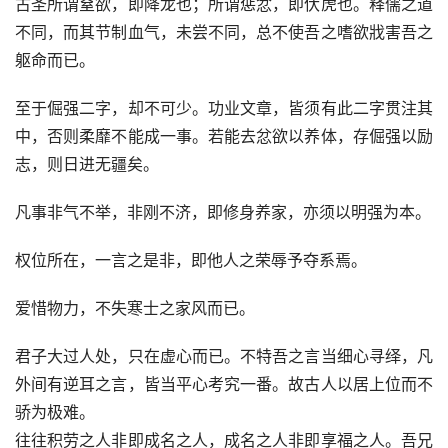
古圣所谓窒欲，即降龙也；所谓惩忿，即伏虎也。释儒之道
不同，而其节制血气，未尝不同，总不使吾之嗜欲戕害吾之
躯命而已。
至于倔强二字，却不可少。功业文章，皆须有此二字贯注其
中，否则柔靡不能成一事。若能去忿欲以养体，存倔强以励
志，则日进无疆矣。
凡事非气不举，非刚不济，即修身养家，亦须以明强为本。
权位所在，一言之是非，即他人之荣辱予夺系焉。
爱惜物力，不失寒士之家风而已。
君子大过人处，只在虚心而已。不特吾之言当细心寻绎，凡
外间有逆耳之言，皆当平心考究一番。故古人以居上位而不
骄为极难。
往往积劳之人非即成名之人，成名之人非即享福之人。吾兄