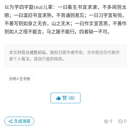
以为学四字勖(xu)儿辈：一曰看生书宜求速，不多阅则太
陋；一曰温旧书宜求熟，不背诵则易忘；一曰习字宜有恒，
不善写则如身之无衣，山之无木；一曰作文宜苦思，不善作
则如人之哑不能言，马之跛不能行。四者缺一不可。
本文转载自
戒色论坛
，版权归原作者所有，文中观点仅代表作
者个人看法，请自行鉴别吸收。
光明人生手册
赞
(8)
生成海报
0
0