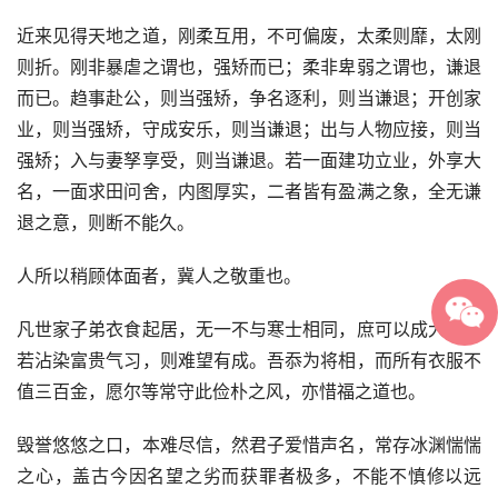
近来见得天地之道，刚柔互用，不可偏废，太柔则靡，太刚
则折。刚非暴虐之谓也，强矫而已；柔非卑弱之谓也，谦退
而已。趋事赴公，则当强矫，争名逐利，则当谦退；开创家
业，则当强矫，守成安乐，则当谦退；出与人物应接，则当
强矫；入与妻孥享受，则当谦退。若一面建功立业，外享大
名，一面求田问舍，内图厚实，二者皆有盈满之象，全无谦
退之意，则断不能久。
人所以稍顾体面者，冀人之敬重也。
凡世家子弟衣食起居，无一不与寒士相同，庶可以成大器；
若沾染富贵气习，则难望有成。吾忝为将相，而所有衣服不
值三百金，愿尔等常守此俭朴之风，亦惜福之道也。
毁誉悠悠之口，本难尽信，然君子爱惜声名，常存冰渊惴惴
之心，盖古今因名望之劣而获罪者极多，不能不慎修以远