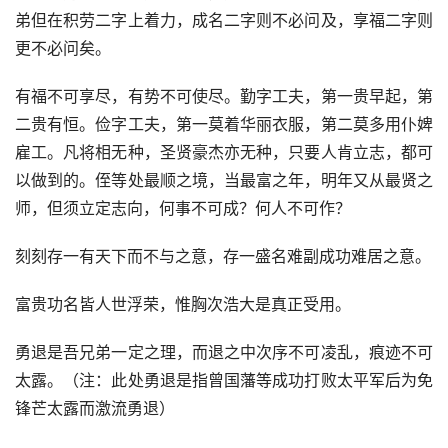
弟但在积劳二字上着力，成名二字则不必问及，享福二字则
更不必问矣。
有福不可享尽，有势不可使尽。勤字工夫，第一贵早起，第
二贵有恒。俭字工夫，第一莫着华丽衣服，第二莫多用仆婢
雇工。凡将相无种，圣贤豪杰亦无种，只要人肯立志，都可
以做到的。侄等处最顺之境，当最富之年，明年又从最贤之
师，但须立定志向，何事不可成？何人不可作？
刻刻存一有天下而不与之意，存一盛名难副成功难居之意。
富贵功名皆人世浮荣，惟胸次浩大是真正受用。
勇退是吾兄弟一定之理，而退之中次序不可凌乱，痕迹不可
太露。（注：此处勇退是指曾国藩等成功打败太平军后为免
锋芒太露而激流勇退）