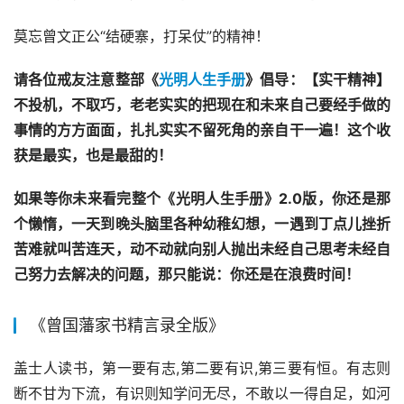
莫忘曾文正公“结硬寨，打呆仗”的精神！
请各位戒友注意整部《
光明人生手册
》倡导：【实干精神】
不投机，不取巧，老老实实的把现在和未来自己要经手做的
事情的方方面面，扎扎实实不留死角的亲自干一遍！这个收
获是最实，也是最甜的！
如果等你未来看完整个《光明人生手册》2.0版，你还是那
个懒惰，一天到晚头脑里各种幼稚幻想，一遇到丁点儿挫折
苦难就叫苦连天，动不动就向别人抛出未经自己思考未经自
己努力去解决的问题，那只能说：你还是在浪费时间！
《曾国藩家书精言录全版》
盖士人读书，第一要有志,第二要有识,第三要有恒。有志则
断不甘为下流，有识则知学问无尽，不敢以一得自足，如河