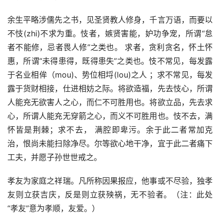
余生平略涉儒先之书，见圣贤教人修身，千言万语，而要以
不忮(zhi)不求为重。忮者，嫉贤害能，妒功争宠，所谓“怠
者不能修，忌者畏人修”之类也。 求者，贪利贪名，怀土怀
惠，所谓“未得患得，既得患失”之类也。忮不常见，每发露
于名业相侔（mou)、势位相埒(lou)之人 ；求不常见，每发
露于货财相接，仕进相妨之际。将欲造福，先去忮心，所谓
人能充无欲害人之心，而仁不可胜用也。将欲立品，先去求
心，所谓人能充无穿箭之心，而义不可胜用也。忮不去，满
怀皆是荆棘；求不去， 满腔即卑污。余于此二者常加克
治，恨尚未能扫除净尽。尔等欲心地干净，宜于此二者痛下
工夫，并愿子孙世世戒之。
孝友为家庭之祥瑞。凡所称因果报应，他事或不尽验，独孝
友则立获吉庆，反是则立获殃祸，无不验者。（注：此处
“孝友”意为孝顺，友爱。）