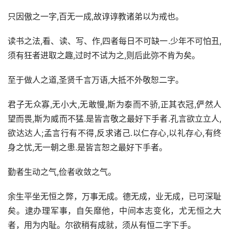
只因傲之一字,百无一成,故谆谆教诸弟以为戒也。
读书之法,看、读、写、作,四者每日不可缺一.少年不可怕丑,
须有狂者进取之趣,过时不试为之,则后此弥不肯为矣。
至于做人之道,圣贤千言万语,大抵不外敬恕二字。
君子无众寡,无小大,无敢慢,斯为泰而不骄,正其衣冠,俨然人
望而畏,斯为威而不猛.是皆言敬之最好下手者.孔言欲立立人,
欲达达人;孟言行有不得,反求诸己.以仁存心,以礼存心,有终
身之忧,无一朝之患.是皆言恕之最好下手者。
勤者生动之气,俭者收敛之气。
余生平坐无恒之弊，万事无成。德无成，业无成，已可深耻
矣。逮办理军事，自矢靡他，中间本志变化，尤无恒之大
者，用为内耻。尔欲稍有成就，须从有恒二字下手。