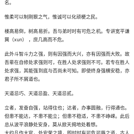
名。
惟柔可以制刚狠之气，惟诚可以化顽梗之民。
楼高易倒，树高易折。吾与弟时时有可危之机。专讲宽平谦
巽（xun） ，庶几高而不危。
此外斗智斗力之强，则有因强而大兴，亦有因强而大败。故
吾辈在自修处求强则可，在胜人处求强则不可。若专在胜人
处求强，其能强到底与否尚未可知。即使终身强横安稳，亦
君子所不屑道也。
天道忌巧、天道忌盈、天道忌贰。
立者，发奋自强，站得住也；达者，办事圆融，行得通也。
但患不能达，不患不能立；但患不稳适，不患不峥嵘。此后
总从波平浪静处安身，莫从掀天揭地处着想。
大约凡作大官，处安荣之境，即时时有可危可辱之道，古人