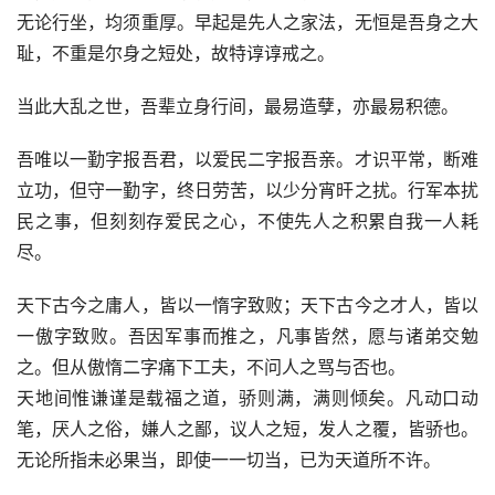
无论行坐，均须重厚。早起是先人之家法，无恒是吾身之大
耻，不重是尔身之短处，故特谆谆戒之。
当此大乱之世，吾辈立身行间，最易造孽，亦最易积德。
吾唯以一勤字报吾君，以爱民二字报吾亲。才识平常，断难
立功，但守一勤字，终日劳苦，以少分宵旰之扰。行军本扰
民之事，但刻刻存爱民之心，不使先人之积累自我一人耗
尽。
天下古今之庸人，皆以一惰字致败；天下古今之才人，皆以
一傲字致败。吾因军事而推之，凡事皆然，愿与诸弟交勉
之。但从傲惰二字痛下工夫，不问人之骂与否也。
天地间惟谦谨是载福之道，骄则满，满则倾矣。凡动口动
笔，厌人之俗，嫌人之鄙，议人之短，发人之覆，皆骄也。
无论所指未必果当，即使一一切当，已为天道所不许。