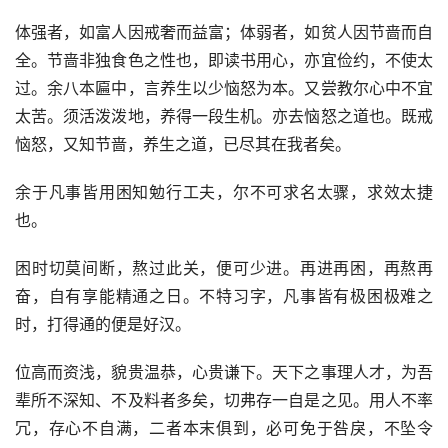
体强者，如富人因戒奢而益富；体弱者，如贫人因节啬而自
全。节啬非独食色之性也，即读书用心，亦宜俭约，不使太
过。余八本匾中，言养生以少恼怒为本。又尝教尔心中不宜
太苦。须活泼泼地，养得一段生机。亦去恼怒之道也。既戒
恼怒，又知节啬，养生之道，已尽其在我者矣。
余于凡事皆用困知勉行工夫，尔不可求名太骤，求效太捷
也。
困时切莫间断，熬过此关，便可少进。再进再困，再熬再
奋，自有享能精通之日。不特习字，凡事皆有极困极难之
时，打得通的便是好汉。
位高而资浅，貌贵温恭，心贵谦下。天下之事理人才，为吾
辈所不深知、不及料者多矣，切弗存一自是之见。用人不率
冗，存心不自满，二者本末俱到，必可免于咎戾，不坠令