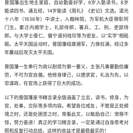
曾国藩出生地主家庭，自幼勤奋好学，6岁入塾读书。8岁
能读四书、诵五经，14岁能读《周礼》《史记》文选。道光
十八年（1838年）中进士，入翰林院，为军机大臣穆彰阿
门生。累迁内阁学士，礼部侍郎，署兵、工、刑、吏部侍
郎。与大学士倭仁、徽宁道何桂珍等为密友，以“实学”相砥
砺。太平天国运动时，曾国藩组建湘军，力挽狂澜，经过多
年鏖战后攻灭太平天国。
曾国藩一生奉行为政以耐烦为第一要义，主张凡事要勤俭廉
劳，不可为官自傲。他修身律己，以德求官，礼治为先，以
忠谋政，在官场上获得了巨大的成功。
以下的曾国藩家书精言录全版涵盖了立志，读书，修身，为
官，处事，交际等多项内容。希望各位戒友，不管是正处顺
境之时，还是处困苦之时，常看此文，以勉励自己：宠辱不
惊，努力奋进！真正的学习精言录，一定是通过自身思考对
照和反复行动总结，这样的收益才是最稳最实的！