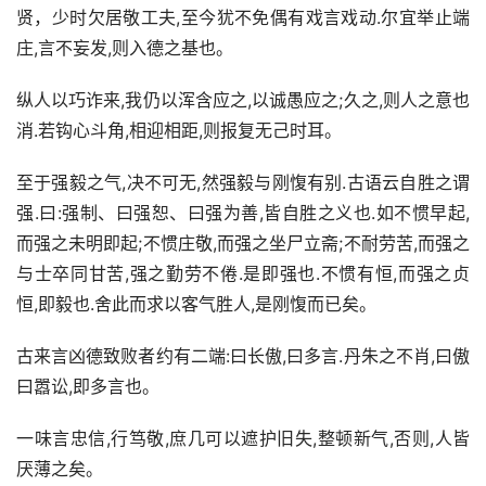
贤，少时欠居敬工夫,至今犹不免偶有戏言戏动.尔宜举止端
庄,言不妄发,则入德之基也。
纵人以巧诈来,我仍以浑含应之,以诚愚应之;久之,则人之意也
消.若钩心斗角,相迎相距,则报复无己时耳。
至于强毅之气,决不可无,然强毅与刚愎有别.古语云自胜之谓
强.曰:强制、曰强恕、曰强为善,皆自胜之义也.如不惯早起,
而强之未明即起;不惯庄敬,而强之坐尸立斋;不耐劳苦,而强之
与士卒同甘苦,强之勤劳不倦.是即强也.不惯有恒,而强之贞
恒,即毅也.舍此而求以客气胜人,是刚愎而已矣。
古来言凶德致败者约有二端:曰长傲,曰多言.丹朱之不肖,曰傲
曰嚣讼,即多言也。
一味言忠信,行笃敬,庶几可以遮护旧失,整顿新气,否则,人皆
厌薄之矣。