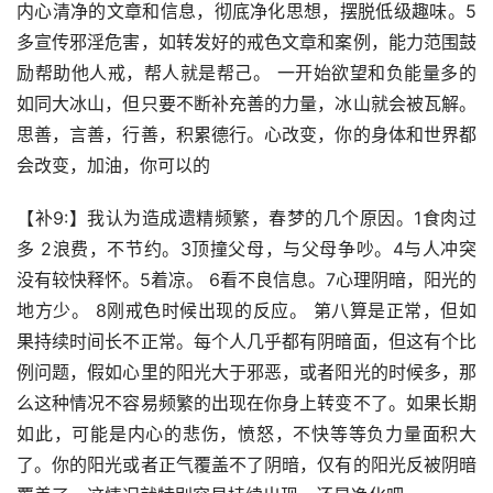
内心清净的文章和信息，彻底净化思想，摆脱低级趣味。5
多宣传邪淫危害，如转发好的戒色文章和案例，能力范围鼓
励帮助他人戒，帮人就是帮己。 一开始欲望和负能量多的
如同大冰山，但只要不断补充善的力量，冰山就会被瓦解。
思善，言善，行善，积累德行。心改变，你的身体和世界都
会改变，加油，你可以的
【补9:】我认为造成遗精频繁，春梦的几个原因。1食肉过
多 2浪费，不节约。3顶撞父母，与父母争吵。4与人冲突
没有较快释怀。5着凉。 6看不良信息。7心理阴暗，阳光的
地方少。 8刚戒色时候出现的反应。 第八算是正常，但如
果持续时间长不正常。每个人几乎都有阴暗面，但这有个比
例问题，假如心里的阳光大于邪恶，或者阳光的时候多，那
么这种情况不容易频繁的出现在你身上转变不了。如果长期
如此，可能是内心的悲伤，愤怒，不快等等负力量面积大
了。你的阳光或者正气覆盖不了阴暗，仅有的阳光反被阴暗