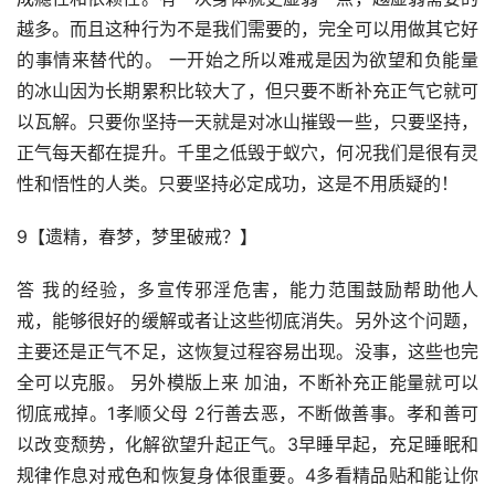
越多。而且这种行为不是我们需要的，完全可以用做其它好
的事情来替代的。 一开始之所以难戒是因为欲望和负能量
的冰山因为长期累积比较大了，但只要不断补充正气它就可
以瓦解。只要你坚持一天就是对冰山摧毁一些，只要坚持，
正气每天都在提升。千里之低毁于蚁穴，何况我们是很有灵
性和悟性的人类。只要坚持必定成功，这是不用质疑的！
9【遗精，春梦，梦里破戒？】
答 我的经验，多宣传邪淫危害，能力范围鼓励帮助他人
戒，能够很好的缓解或者让这些彻底消失。另外这个问题，
主要还是正气不足，这恢复过程容易出现。没事，这些也完
全可以克服。 另外模版上来 加油，不断补充正能量就可以
彻底戒掉。1孝顺父母 2行善去恶，不断做善事。孝和善可
以改变颓势，化解欲望升起正气。3早睡早起，充足睡眠和
规律作息对戒色和恢复身体很重要。4多看精品贴和能让你