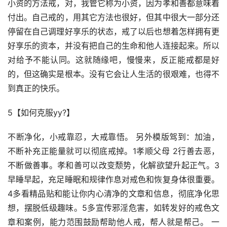
小资的方法戒，对，我管它称为小资，因为孝和善都意味着
付出。自己戒的，用其它方法也很好，但其中很大一部分还
停留在自己调理好享乐的状态，戒了以后也想着怎样拥有更
好享乐的资本，并没有把自己的生命和他人连接起来。所以
对给予不能认同。这就随缘吧，慢慢来，反正能戒都是好
的，但这确实是根本。没有它会让人生活的很艰难，也得不
到真正的快乐。
5【如何克服yy?】
不断净化，小戒靠忍，大戒靠悟。 另外模版驾到：加油，
不断补充正能量就可以彻底戒掉。1孝顺父母 2行善去恶，
不断做善事。孝和善可以改变颓势，化解欲望升起正气。3
早睡早起，充足睡眠和规律作息对戒色和恢复身体很重要。
4多看精品贴和能让你内心清净的文章和信息，彻底净化思
想，摆脱低级趣味。5多宣传邪淫危害，如转发好的戒色文
章和案例，能力范围鼓励帮助他人戒，帮人就是帮己。 一