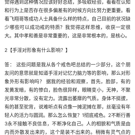
觉得遇到这种情况应该好好总结，多吸取经验，看看在认知
和行为上是否存在很多偏差有的时候方向比努力更重要。看
看飞翔哥等成功人士具备什么样的特点，自己目前的状况缺
少哪些可以成功戒的特质？我觉得这样思维，收获一定很
大。其中孝和善是非常重要的，这是非常根本的，是核心。
2【手淫对形象有什么影响？】
答： 这些问题是我从各个戒色吧总结的一少部分，这个朋
友问的意思就是知道手淫对记忆力脑力等的影响，那么对形
象外形有影响吗？ 据我的经验和观察，首先，脸部，有的
发黄发暗，有的惨白，脸色很异样，眼睛变小，无神，不聚
光非常分散，没有定力。流露出萎靡的气质。身体不挺拔，
有的甚至驼背，说难听点有点像一摊泥摊在那，丝毫没有年
轻人的活力与圆润。那么怎么恢复？1彻底戒色。2不断行善
3永不接触不良信息，不断净化自己。人的相貌和气质是由
内而外散发出来的，这个是装不出来的。稍微有灵气点的