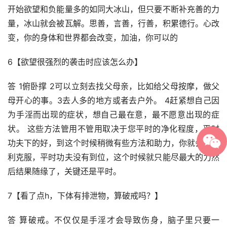
开始欲望和负能量多的如同大冰山，但只要不断补充善的力
量，冰山就会被瓦解。思善，言善，行善，积累德行。心改
变，你的身体和世界都会改变，加油，你可以的
6【欲望很强烈的袭击时应该怎么办】
答 1俯卧撑 2可以立刻去找父母亲，比如给父母按摩，做父
母开心的事。3去人多的地方或者去户外。 4赶紧想自己因
为手淫而出现的症状，想自己最在意，最不愿意出现的症
状。 这些方法管用不管用取决于您平时的净化程度，平时
功夫下的好，到这个时候稍微有些方法和助力，你就会能顺
利克服，平时功夫没有到位，这个时候就只能尽最大的力然
后结果随缘了，关键还是平时。
7【看了点h，下体有排泄物，算破戒吗？】
答 算破戒。不仅仅是手淫才会导致伤身，脑子里只要一