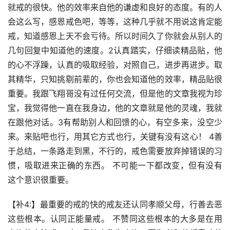
就戒的很快。他的效率来自他的谦虚和良好的态度。有的人
会这么写，感恩戒色吧，等等，这种几乎就不用说这肯定能
戒，知道感恩上天不会亏待。所以时间久了你就会从别人的
几句回复中知道他的速度。2认真踏实，仔细读精品贴，他
的心不浮躁，认真的吸取经验，对照自己，进步再进步。取
其精华，只知挑剔前辈的，你也会知道他的效率，精品贴很
重要。我跟飞翔哥没有过任何交流，但是他的文章我视为珍
宝，我觉得他一直在我身边，他的文章就是他的灵魂，我就
在跟他对话。3有帮助别人和回馈的心，有空多来，没空少
来。来贴吧也行，用其它方式也行，关键有没有这心！ 4善
于总结，一条路走到黑，不行的，戒色需要放弃掉错误的习
惯，吸取进来正确的东西。 不可能一下都改变，但有没有
这个意识很重要。
【补4:】最重要的戒的快的戒友还认同孝顺父母，行善去恶
这些根本。认同正能量戒。 不赞同这些根本的大多是在用