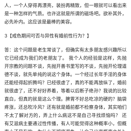
人，一个人穿得再漂亮，装扮再精致，但一眼就可以看出来
是一种怎样的气质。也许这就是所谓的磁场吧。欲补其外，
必先补内。这应该是最棒的美容。
3【戒色期间可否与异性有婚前性行为？】
答：这个问题是老生常谈了，但确实有太多朋友感兴趣所以
它已经成为我们的老朋友了。 我个人的经验是这样，先抛
开宗教的问题不谈，先抛开善书里写的不谈，先抛开伦理道
德不谈，就先单纯的说这个身体。一个经过长年手淫的身体
还能经得起折腾吗？已经很虚了，真的不能再放纵了，婚前
就很虚了，还不好好养着，等着以后断子绝孙？我说的比较
直白，但真的就是这么个理。脾胃不好总吃凉的硬的？脑袋
疼涨，还总吹冷风？还有就是婚前都不检察身体，其实咱们
不太了解对方的，弄上什么病这不是自己寻找烦恼吗？ 还
有艾滋病主要通过性传播，有人可能觉得这种概率小，但概