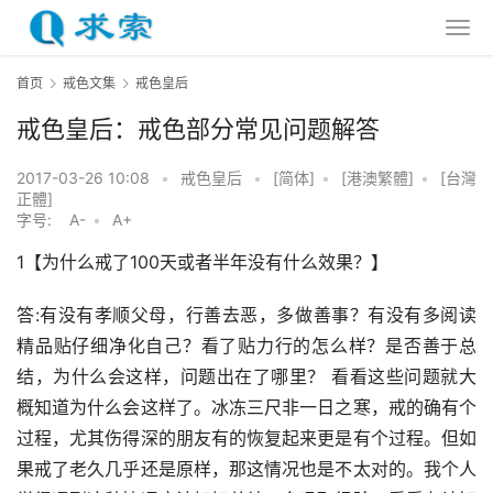
首页
戒色文集
戒色皇后
戒色皇后：戒色部分常见问题解答
2017-03-26 10:08
•
戒色皇后
•
[简体]
•
[港澳繁體]
•
[台灣
正體]
字号:
A-
•
A+
1【为什么戒了100天或者半年没有什么效果？】
答:有没有孝顺父母，行善去恶，多做善事？有没有多阅读
精品贴仔细净化自己？看了贴力行的怎么样？是否善于总
结，为什么会这样，问题出在了哪里？ 看看这些问题就大
概知道为什么会这样了。冰冻三尺非一日之寒，戒的确有个
过程，尤其伤得深的朋友有的恢复起来更是有个过程。但如
果戒了老久几乎还是原样，那这情况也是不太对的。我个人