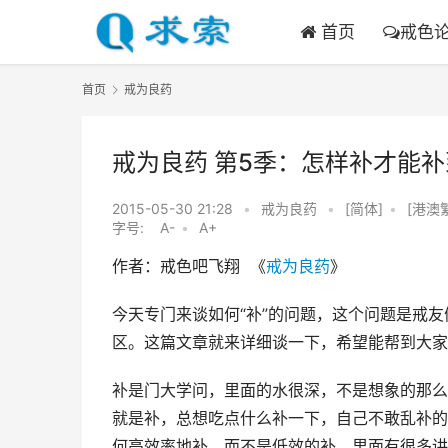
首页
戒色
首页
戒为良药
戒为良药 第5季：怎样补才能
2015-05-30 21:28
•
戒为良药
•
[简体]
•
[港澳
字号:
A-
•
A+
作者：戒色吧飞翔  《
戒为良药
》
今天专门来谈如何“补”的问题，这个问题是戒
区。这篇文章就来详细谈一下，希望能帮到大家
补是门大学问，里面的水很深，不是想象的那么
就是补，总想吃点什么补一下，自己不敢乱补的
何高效率地补，而不是低效的补，里面有很多讲