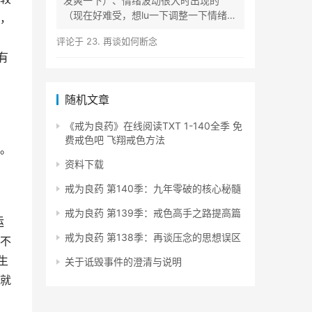
发爽一下）、情绪波动很大时出现的
（现在好难受，想lu一下调整一下情绪）
，
等...
评论于
23. 再谈如何断念
有
随机文章
《戒为良药》在线阅读TXT 1-140全季 免
费戒色吧 飞翔戒色方法
。
资料下载
戒为良药 第140季：九年零破的核心秘髓
戒为良药 第139季：戒色高手之路提高篇
运
戒为良药 第138季：再谈压念的思想误区
不
生
关于诋毁事件的澄清与说明
就