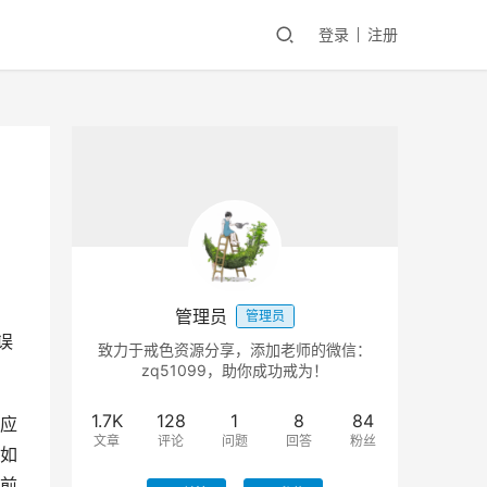
登录
注册
管理员
管理员
误
致力于戒色资源分享，添加老师的微信：
zq51099，助你成功戒为！
1.7K
128
1
8
84
应
文章
评论
问题
回答
粉丝
如
前