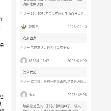
确的戒色道路
评论于
36、80后老会员实践七部曲百日经验谈兼苦口忠言
作
，
管理员
2026-02-10
欢迎回家
另
评论于
老戒友谈：你为什么戒不掉
1836411547
2026-01-09
怎么发贴
评论于
欲念关，是戒色的拦路虎,这关是必须过的
Neo
2025-12-06
感
方
如果是怂恿的（好长时间没lu了，想来一
较