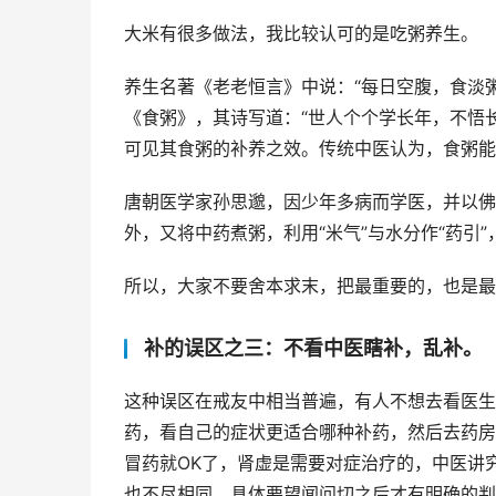
大米有很多做法，我比较认可的是吃粥养生。
养生名著《老老恒言》中说：“每日空腹，食淡
《食粥》，其诗写道：“世人个个学长年，不悟
可见其食粥的补养之效。传统中医认为，食粥能
唐朝医学家孙思邈，因少年多病而学医，并以佛
外，又将中药煮粥，利用“米气”与水分作“药引
所以，大家不要舍本求末，把最重要的，也是最
补的误区之三：不看中医瞎补，乱补。
这种误区在戒友中相当普遍，有人不想去看医生
药，看自己的症状更适合哪种补药，然后去药房
冒药就OK了，肾虚是需要对症治疗的，中医讲
也不尽相同，具体要望闻问切之后才有明确的判