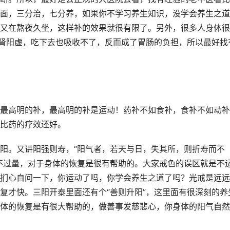
面，三分治，七分养，如果你不学习养生知识，没学会养生之道
又在熬夜久坐，这样补的效果就很有限了。另外，很多人身体很
脾肾阳虚，吃下去也吸收不了，反而成了胃肠的负担，所以最好找
最高明的补，最高明的补是运动！药补不如食补，食补不如动补
比药的疗效还好。
阳。又讲阳强则寿，“阳气者，若天与日，失其所，则折寿而不
不过量，对于身体的恢复是很有帮助的。大家戒色的误区就是不
扪心自问一下，你运动了吗，你学会养生之道了吗？光戒是远远
复才快。三阳开泰里面还有个“善则升阳”，这里面有很深刻的养
体的恢复是有很大帮助的，做善事发慈悲心，你身体的阳气自然