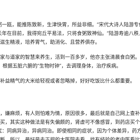
粥一瓯，能推陈致新，生津快胃，所益非细。”宋代大诗人陆游专
长年在目前，我得宛丘平易法，只将食粥致神仙。”陆游寿逾八秩
滋生精液，培养胃气，助消化、且营养俱存。
家与道家的智慧来养生，活到一百多岁，他亦主张清晨食白粥。
”，根据五脏六腑的“生物时钟”，去调理身体，治疗疾病。
补益精气的大米给轻视或者忽略掉，好好吃饭比什么都重要。
，嫌麻烦，有人则怕难为情，原因很多，最后就是自己网上查补
买，其实这种做法是有失偏颇的，肾虚可不像感冒，到药店买个
究：同病异治，异病同治。即使相同的症状，因为个体差异，药
断。所以，最好是去正规的大医院去看，找有经验的老中医看比