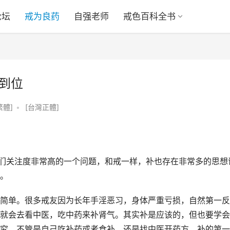
论坛
戒为良药
自强老师
戒色百科全书
补到位
繁體]
•
[台灣正體]
友们关注度非常高的一个问题，和戒一样，补也存在非常多的思想
。
简单。很多戒友因为长年手淫恶习，身体严重亏损，自然第一反
就会去看中医，吃中药来补肾气。其实补是应该的，但也要学会
究。不管是自己吃补药或者食补，还是找中医开药方，补的第一