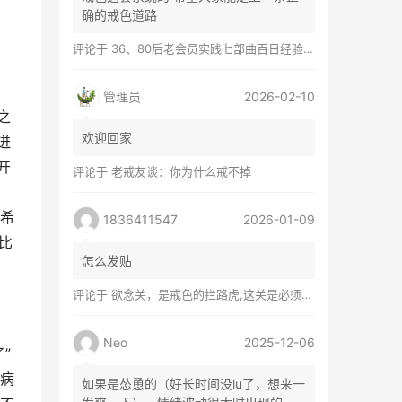
确的戒色道路
评论于
36、80后老会员实践七部曲百日经验谈兼苦口忠言
管理员
2026-02-10
之
欢迎回家
迸
开
评论于
老戒友谈：你为什么戒不掉
希
1836411547
2026-01-09
比
怎么发贴
评论于
欲念关，是戒色的拦路虎,这关是必须过的
Neo
2025-12-06
”
病
如果是怂恿的（好长时间没lu了，想来一