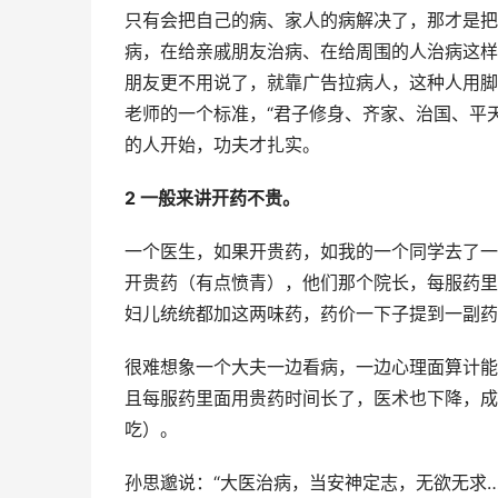
只有会把自己的病、家人的病解决了，那才是把
病，在给亲戚朋友治病、在给周围的人治病这样
朋友更不用说了，就靠广告拉病人，这种人用脚
老师的一个标准，“君子修身、齐家、治国、平
的人开始，功夫才扎实。
2 一般来讲开药不贵。
一个医生，如果开贵药，如我的一个同学去了一
开贵药（有点愤青），他们那个院长，每服药里
妇儿统统都加这两味药，药价一下子提到一副药5
很难想象一个大夫一边看病，一边心理面算计能
且每服药里面用贵药时间长了，医术也下降，成
吃）。
孙思邈说：“大医治病，当安神定志，无欲无求…