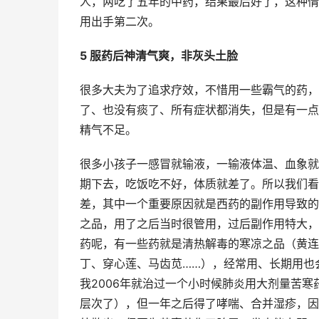
人，两吃了五年的中药，结果最后好了，这种情
用出手第二次。
5 服药后神清气爽，非灰头土脸
很多大夫为了追求疗效，不惜用一些霸气的药，
了、也没有痰了、所有症状都消失，但是有一点
精气不足。
很多小孩子一感冒就输液，一输液体温、血象就
期下去，吃饭吃不好，体质就差了。所以我们看
差，其中一个重要原因就是西药的副作用导致的
之品，用了之后当时很管用，过后副作用特大，
药呢，有一些药就是清热解毒的寒凉之品（黄连
丁、穿心莲、马齿苋……），经常用、长期用也
我2006年就治过一个小时候肺炎用大剂量苦寒
层次了），但一年之后得了哮喘、合并湿疹，因