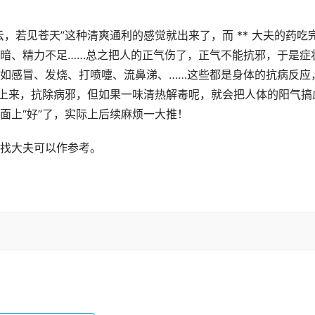
，若见苍天”这种清爽通利的感觉就出来了，而 ** 大夫的药吃
暗、精力不足……总之把人的正气伤了，正气不能抗邪，于是症
如感冒、发烧、打喷嚏、流鼻涕、……这些都是身体的抗病反应
扶上来，抗除病邪，但如果一味清热解毒呢，就会把人体的阳气搞
面上“好”了，实际上后续麻烦一大推！
找大夫可以作参考。