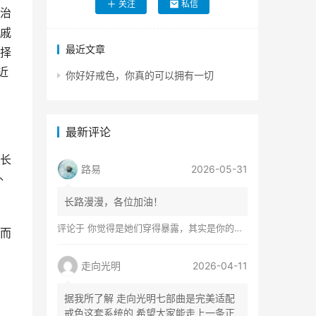
关注
私信
治
戚
最近文章
择
近
你好好戒色，你真的可以拥有一切
最新评论
长
路易
2026-05-31
外
长路漫漫，各位加油！
评论于
你觉得是她们穿得暴露，其实是你的心在着火
而
走向光明
2026-04-11
据我所了解 走向光明七部曲是完美适配
戒色这套系统的 希望大家能走上一条正