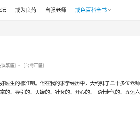
论坛
戒为良药
自强老师
戒色百科全书
港澳繁體]
•
[台灣正體]
好医生的标准吧。但在我的求学经历中，大约拜了二十多位老师
拿的、导引的、火罐的、针灸的、开心的、飞针走气的、五运六