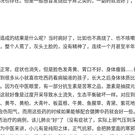
况也存在。但是一般感冒发烧肚子疼之类的，一副药就治好了，
造成的结果是什么呢？当时病好了，比如也不高烧了、也不咳嗽
，整个人蔫了，灰头土脸的，没有精神了，连续一个月甚至半年
正常，症状也消失，但是脸色发青黄、胃口不好、身体瘦弱……
到很多从小就喜欢吃西药看病输液的孩子，长大之后身体体质比
。因为在中医眼里，有一部分抗生素是苦寒之品，激素是抽提元
这就好像是过度开采导致水土流失，生态平衡破坏一样。对应到
、黄芩、黄柏、大青叶、板蓝根、牛黄、鱼腥草、青黛、紫花地
会伤阳气，而用这些药的时候如果能够配合健脾中药就会好一些
药治疗的病例，该儿肺炎“好”了（没有症状了，实际上邪气压到
为中医来讲，小儿有是纯阳之体，正气抗邪，会把肺里面的寒邪