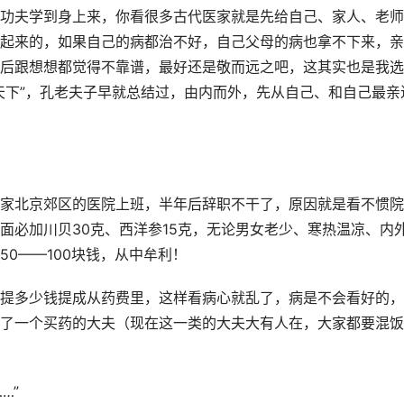
功夫学到身上来，你看很多古代医家就是先给自己、家人、老师
起来的，如果自己的病都治不好，自己父母的病也拿不下来，亲
后跟想想都觉得不靠谱，最好还是敬而远之吧，这其实也是我选
天下”，孔老夫子早就总结过，由内而外，先从自己、和自己最亲
家北京郊区的医院上班，半年后辞职不干了，原因就是看不惯院
面必加川贝30克、西洋参15克，无论男女老少、寒热温凉、内
0——100块钱，从中牟利！
提多少钱提成从药费里，这样看病心就乱了，病是不会看好的，
了一个买药的大夫（现在这一类的大夫大有人在，大家都要混饭
…”