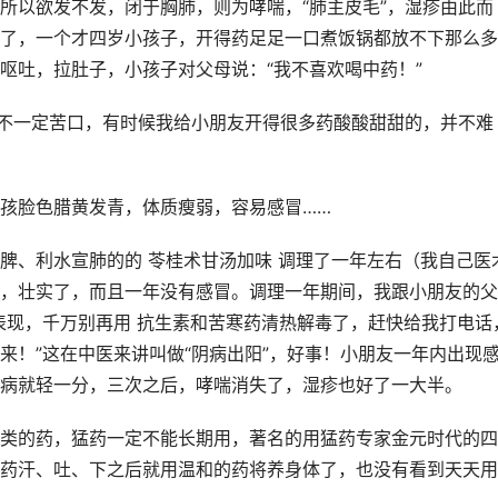
所以欲发不发，闭于胸肺，则为哮喘，“肺主皮毛”，湿疹由此而
了，一个才四岁小孩子，开得药足足一口煮饭锅都放不下那么多
呕吐，拉肚子，小孩子对父母说：“我不喜欢喝中药！”
药不一定苦口，有时候我给小朋友开得很多药酸酸甜甜的，并不难
孩脸色腊黄发青，体质瘦弱，容易感冒……
脾、利水宣肺的的 苓桂术甘汤加味 调理了一年左右（我自己医
，壮实了，而且一年没有感冒。调理一年期间，我跟小朋友的父
表现，千万别再用 抗生素和苦寒药清热解毒了，赶快给我打电话
来！”这在中医来讲叫做“阴病出阳”，好事！小朋友一年内出现
病就轻一分，三次之后，哮喘消失了，湿疹也好了一大半。
类的药，猛药一定不能长期用，著名的用猛药专家金元时代的四
药汗、吐、下之后就用温和的药将养身体了，也没有看到天天用