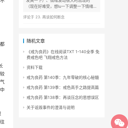
不
发爽一下）、情绪波动很大时出现的
（现在好难受，想lu一下调整一下情绪）
等...
评论于
23. 再谈如何断念
随机文章
都
《戒为良药》在线阅读TXT 1-140全季 免
费戒色吧 飞翔戒色方法
长
资料下载
较
戒为良药 第140季：九年零破的核心秘髓
气
戒为良药 第139季：戒色高手之路提高篇
中
戒为良药 第138季：再谈压念的思想误区
。
关于诋毁事件的澄清与说明
深
往