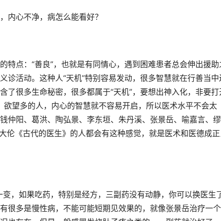
，内心不净，病怎么能看好？
的特点：“善良”，也就是有同情心，遇到困难患者总会伸出援助
义诊活动。这种人“天机”特别容易发动，很多智慧就在行善当中
含了很多生命秘密，很多都属于“天机”，要想出神入化，非要打
”，欲望多的人，内心的智慧就不容易开启，所以医术水平不会太
钱仲阳、葛洪、陶弘景、李东垣、朱丹溪、张景岳、喻嘉言、缪
罗大伦《古代的医生》的人都会有这种感觉，就是医术和医德成正
一变，如果吃药，特别是经方，三副药没有动静，你可以换医生了
有很多是慢性病，不能可能短期见效果的，就像张景岳治疗一个