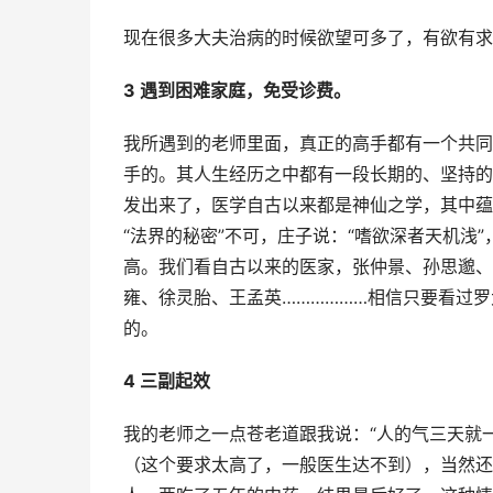
现在很多大夫治病的时候欲望可多了，有欲有求
3 遇到困难家庭，免受诊费。
我所遇到的老师里面，真正的高手都有一个共同
手的。其人生经历之中都有一段长期的、坚持的
发出来了，医学自古以来都是神仙之学，其中蕴
“法界的秘密”不可，庄子说：“嗜欲深者天机浅
高。我们看自古以来的医家，张仲景、孙思邈、
雍、徐灵胎、王孟英………………相信只要看过
的。
4 三副起效
我的老师之一点苍老道跟我说：“人的气三天就
（这个要求太高了，一般医生达不到），当然还