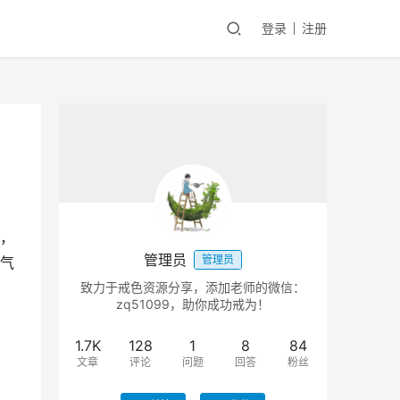
登录
注册
，
管理员
管理员
气
致力于戒色资源分享，添加老师的微信：
zq51099，助你成功戒为！
1.7K
128
1
8
84
文章
评论
问题
回答
粉丝