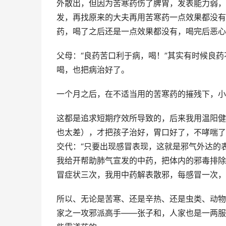
外散出，但因为苦寒药伤了脾胃，发表能力弱，
发，再找原来的大夫再用苦寒药一点效果都没有
药，喝了之后还是一点效果都没有，喝完后恶心
父母：“良药苦口利于病，喝！”其实有时候良
喝，也把病治好了。
一个月之后，在不适当用的苦寒药的摧残下，小
这都是追求短期疗效所导致的，后来我用温阳健
也太差），才把孩子治好，胃口好了，不哮喘了
交代：“只要出现感冒表现，这就是邪气外达的
我给开帮助肺气宣发的中药，把体内的邪毒排除
冒症状三次，我用中药解表散邪，每感冒一次，
所以、无论是苦寒、还是辛热、还是虫类、动物
家之一攻邪派高手——张子和，人家也是一两服