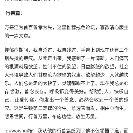
 行善篇：
万恶淫为首百善孝为先，这里推荐戒色论坛，寡欲清心版主
的一篇文章。
抑郁症期间，我自杀过，我自残过，手臂上到现在还有三个
烟头烫的疤痕。从死走出来，我感到了一片清新。人们痛苦
的根源就是欲望，控制不住的欲望，日益膨胀的欲望，社会
大环境导致人们甘愿沦为欲望的奴隶。欲望越少，人就越快
乐。人们总是走的太快了，灵魂都跟不上了。现在我总是心
存感激，善念长存。呼吸都变得美好。帮助别人，快乐自
己，让爱传递。你发出一个善念，必然会收到一个善的感
应。这是牛顿第三定律的衍生。意透表而发，相由心而生。
感恩世间，行善万里，布施功德，放生无量。
louwaishui按：我从他的行善篇感到了他不仅领悟了道，而