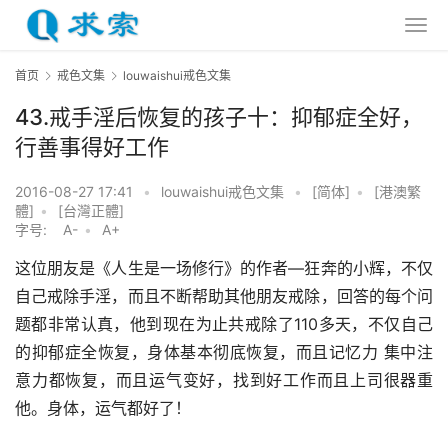
首页
戒色文集
louwaishui戒色文集
43.戒手淫后恢复的孩子十：抑郁症全好，
行善事得好工作
2016-08-27 17:41
•
louwaishui戒色文集
•
[简体]
•
[港澳繁
體]
•
[台灣正體]
字号:
A-
•
A+
这位朋友是《人生是一场修行》的作者—狂奔的小辉，不仅
自己戒除手淫，而且不断帮助其他朋友戒除，回答的每个问
题都非常认真，他到现在为止共戒除了110多天，不仅自己
的抑郁症全恢复，身体基本彻底恢复，而且记忆力 集中注
意力都恢复，而且运气变好，找到好工作而且上司很器重
他。身体，运气都好了！