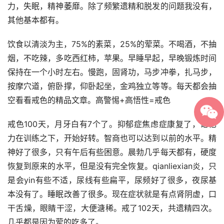
力，失眠，精神萎靡。除了频繁遗精和脱发的问题我没有，
其他基本都有。
饮食以清淡为主，75%的素菜，25%的荤菜。不喝酒，不抽
烟，不吃辣，多吃西红柿，苹果。早睡早起，早晚锻炼时间
保持在一个小时左右。慢跑，固肾功，马步冲拳，扎马步，
按摩穴道，俯卧撑，仰卧起坐，金鸡独立等等。每天都会抽
空看看戒色的精品文章。高警惕+高悟性=戒色
戒色100天，月牙白有7个了。抑郁症焦虑症康复了，记忆
力在训练之下，开始好转。智商也可以达到以前的水平。精
神好了很多，只有午后有些困意。晨勃几乎每天都有，硬度
恢复到原来的水平，但是没有完全恢复。qianliexian炎，只
是会yin有些不适，尿线有些扁平，尿频好了很多，夜尿基
本没有了。睡眠改善了很多。现在症状就是有点肾阴虚，口
干舌燥，眼睛干涩，大便溏稀。戒了102天，共遗精四次。
几乎都是因为荤的吃多了。