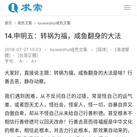
首页
戒色文集
louwaishui戒色文集
14.申明五：转祸为福，咸鱼翻身的大法
2016-07-27 10:03
•
louwaishui戒色文集
•
[简体]
•
[港澳繁
體]
•
[台灣正體]
字号:
A-
•
A+
大家好，直接说主题：转祸为福，咸鱼翻身的大法是啥？行
善去恶，静存动察。
我们遇到困难，从不反问自己的过错，常是怪自己的运气
差，或者怨天尤人，怪社会，怪家人，怪一切，自暴自弃又
自傲自卑，却从不怪自己从未给自己行善积德。甚至根本不
相信行善修德可以回天改命！行善去恶而得福报是中华文化
的根本，相信此根本，并去力行此根本，那效果自动来的，