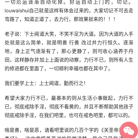
一切厄运逐渐自动化掉。好运自动上门的，切记。
louwaishui自己就是这样有体会过来的，大家切记不可去走
弯路了，知道正道了，去力行，那效果就来的！！！
老子说：下士闻道大笑，不笑不足为大道。因为大道的入手
处就是这么简单，就是明善 行善 改过并力行恒久。逐渐
地，身上正气逐渐有了，那心更静了，则可收心涵养于丹
田，这样静存并加上上面说的动察，力行不已，则所有人生
的修进都在里面了，一切顺利幸福也都在其中了。
我们要学上士：上士闻道，勤而行之！
希望大家力行不已，最基本的则从生活小事做起，力行不
已，彻底戒除手淫，彻底不看黄的，并且不断帮助其他孩子
彻底戒除手淫，在我们吧里，也可在戒色吧里，都可以的。
啥是善，啥是恶，请看吧里说的几百个字的《关圣帝君觉世