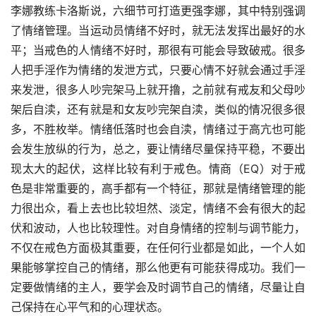
李娜教练卡洛斯说，六细节可打造更强李娜，其中特别强调
了情绪管理。当运动员情绪不好时，就无法发挥出最好的水
平；当戒色的人情绪不好时，那很有可能会导致破戒。很多
人把手淫作为情绪的发泄方式，只要心情不好就会通过手淫
来发泄，很多人吵完架马上就开撸，之前就有戒友和父母吵
架后自渎，还有就是和女友吵完架自渎，类似的情况很多很
多，不胜枚举。情绪低落时也会自渎，情绪过于高亢也可能
会发生放纵的行为，总之，要让情绪尽量保持平稳，不要出
现太大的起伏，这样比较有利于戒色。情商（EQ）对于戒
色是非常重要的，高手都有一个特征，那就是情绪管理的能
力很出众，看上去也比较坦然、淡定，情绪不会有很大的起
伏和波动，人也比较理性。对自身情绪的控制与调节能力，
不仅在戒色方面极其重要，在任何行业都是如此，一个人如
果能够掌控自己的情绪，那么他更有可能获得成功。我们一
定要做情绪的主人，要学会及时调节自己的情绪，尽量让自
己保持在心平气和的心理状态。