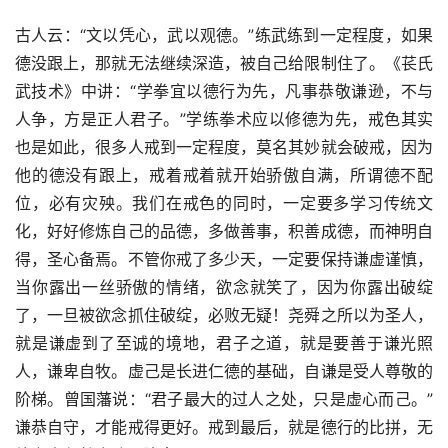
古人云：“文以凭心，武以观德。”练武练到一定程度，如果
德没跟上，那就无法继续深造，被自己给限制住了。《苌氏
武技术》中讲：“学拳宜以德行为先，凡事恭敬谦逊，不与
人争，方是正人君子。”学练拳术应以修德为先，戒色其实
也是如此，很多人戒到一定程度，莫名其妙就会破戒，因为
他的德没有跟上，戒着戒着就开始骄傲自满，所谓德不配
位，必有灾殃。我们在戒色的同时，一定要多学习传统文
化，好好修炼自己的品德，多做善事，积善成德，而神明自
得，圣心备焉。不管你戒了多少天，一定要保持谦虚谨慎，
当你露出一丝骄傲的情绪，欲念就笑了，因为你露出破绽
了，一旦被欲念抓住破绽，必败无疑！尧舜之所以为圣人，
就是谦虚到了至诚的境地，君子之道，就是要善于谦光照
人，谦卑自牧。虚己是长进仁德的基础，自谦是受人尊敬的
阶梯。曾国藩说：“君子最大的过人之处，只是虚心而己。”
谦恭自守，才能戒得更好。戒到最后，就是德行的比拼，无