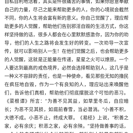
自私自利地活着，其实是件很痛苦的事情，如果你愿意奉献
自己的力量，尽己之能来帮助更多的人，你的心境就会截然
不同，你的人生将会富有新的意义。你自己觉醒了，理应帮
助更多的人觉醒，帮助他们告别邪淫自毁的生活方式，你这
样坚持做的话，很多人都会在心里默默感激你，因为你的劝
导，他们的人生之路将会发生好的转变。一次劝导一次宣
传，就可以影响别人一生！在他们觉醒之后，也会帮助更多
的人觉醒，这就是正能量在传递，星星之火可以燎原。一个
人要达到最高的戒色境界，必然会选择帮助别人，这几乎是
一种义不容辞的责任，也是一种使命，看见那些无知的撸民
在疯狂地自毁，作为一个有良知的人，理应站出来唤醒他
们，告诉他们真相，帮助他们彻底摆脱这个可怕的恶习。
《菜根谭》所言：“为善不见其益，如草里冬瓜，自应暗
长；为恶不见其损，如庭前春雪，当必潜消。”小善不积，
大德不成。小恶不止，终成大罪。《易经》上说，“积善之
家，必有余庆；积恶之家，必有余殃。”坚持做善事的话，