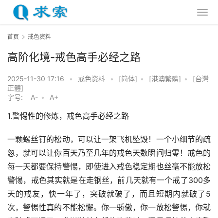
首页
戒色资料
高阶化境-戒色高手必经之路
2025-11-30 17:16
•
戒色资料
•
[简体]
•
[港澳繁體]
•
[台灣
正體]
字号:
A-
•
A+
1.警惕性的修炼，戒色高手必经之路
一颗螺丝钉的松动，可以让一架飞机坠毁！一个小细节的疏
忽，就可以让你百天乃至几年的戒色天数瞬间归零！戒色的
每一天都要保持警惕，即使进入戒色稳定期也丝毫不能放松
警惕，戒色其实就是在走钢丝，前几天就有一个戒了300多
天的戒友，快一年了，突破就破了，而且短期内就破了5
次，警惕性真的不能松懈。你一骄傲，你一放松警惕，你就