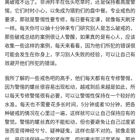
离破戒不远了。非洲羚羊在低头吃草时，还是保持着高度警
惕，它们时时小心，以免成为猎豹们的盘中餐。专业戒色的
要求，那就是警惕性要专修，每日要有定课，就像每天刷牙
一样。每天你可以抽十分钟来专门研究别人是怎么破戒的，
那些破戒总结的案例很让人警醒，如果真的是有心人，应该
收集一些这样的案例，每天来看看，因为他们所犯的错误很
可能会发生在你身上，学习别人失败的经验，可以让自己有
效避开他们所犯的错误。
我所了解的一些戒色吧的高手，他们每天都有在专修警惕，
因为警惕的螺丝很容易出现松动，越戒到后来越是如此，所
以每天专修警惕很有必要，可以让警惕性保持在一个较好的
水准。每天也不需要花多长时间，5分钟或者10分钟，把各
种破戒的情况在心里过一遍，这样就可以让自己保持应有的
警觉。警惕的螺丝真的不能松动，但也要避免让自己过度紧
张而变得神经兮兮、疑神疑鬼，这样也是不对的。就像走钢
丝，是应该保持一定的紧张度，但如果出现过度紧张，那也