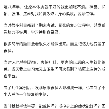
这八年半，让原本体质就不好的我更加吃不消。神衰、抑
郁、强迫、焦虑对我轮番轰炸，身心俱疲，容颜憔悴。
当时很多科目都到了期末考试，紧张的复习过程中，越发感
觉脑力不够用，学习特别容易累，
很多简单的题目要看很久才能做出来。而且记忆力也变差了
很多。
当时人也特别恐慌，害怕挂科，更害怕以后的人生就此荒
芜。当天我上自习完又去卫生间再次看到了墙壁上宣传的戒
色平台。
看了几个案例后，发现原来很多人都和我一样，也看到了不
少人戒色一年恢复的案例，
当时我就半信半疑：能戒掉吗？戒掉身上的症状能好吗？回