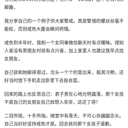
颠簸，
我分享自己的一个例子供大家警戒。真是警惕的螺丝丝毫不
能松，否则戒色大厦会瞬间坍塌。
戒色到半年时，我和一个女同事微信聊天时有点暧昧。得知
人家没有男朋友时就有点兴奋，加上家里人也建议我早点找
女朋友，
自己就和她聊得很过，念头一个个的冒出来，极其污秽。还
好当时放下手机走出卧室下去投会篮。
回来的路上也反思自己：君子贵在心地光明磊落，那个女孩
不是自己的女朋友自己就想入非非，这还了得？
二目所视，十手所指，暗室中有青天，不可心存龌龊念头。
自己当好好坚持戒色才是。回去就向那个女孩子道歉。