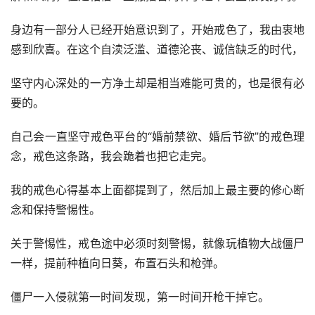
身边有一部分人已经开始意识到了，开始戒色了，我由衷地
感到欣喜。在这个自渎泛滥、道德沦丧、诚信缺乏的时代，
坚守内心深处的一方净土却是相当难能可贵的，也是很有必
要的。
自己会一直坚守戒色平台的“婚前禁欲、婚后节欲”的戒色理
念，戒色这条路，我会跪着也把它走完。
我的戒色心得基本上面都提到了，然后加上最主要的修心断
念和保持警惕性。
关于警惕性，戒色途中必须时刻警惕，就像玩植物大战僵尸
一样，提前种植向日葵，布置石头和枪弹。
僵尸一入侵就第一时间发现，第一时间开枪干掉它。
总之，戒色要成功要做好这几方面的管理：一、念头管理；