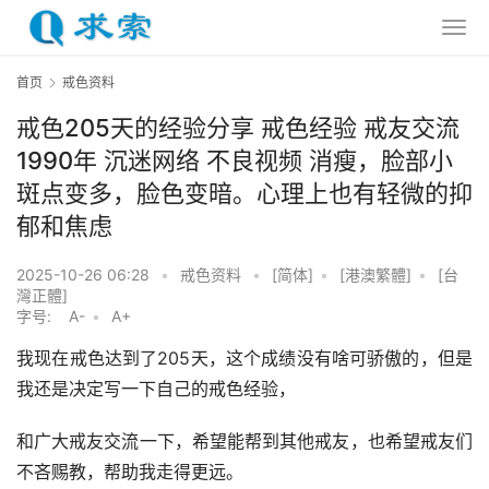
首页
戒色资料
戒色205天的经验分享 戒色经验 戒友交流
1990年 沉迷网络 不良视频 消瘦，脸部小
斑点变多，脸色变暗。心理上也有轻微的抑
郁和焦虑
2025-10-26 06:28
•
戒色资料
•
[简体]
•
[港澳繁體]
•
[台
灣正體]
字号:
A-
•
A+
我现在戒色达到了205天，这个成绩没有啥可骄傲的，但是
我还是决定写一下自己的戒色经验，
和广大戒友交流一下，希望能帮到其他戒友，也希望戒友们
不吝赐教，帮助我走得更远。