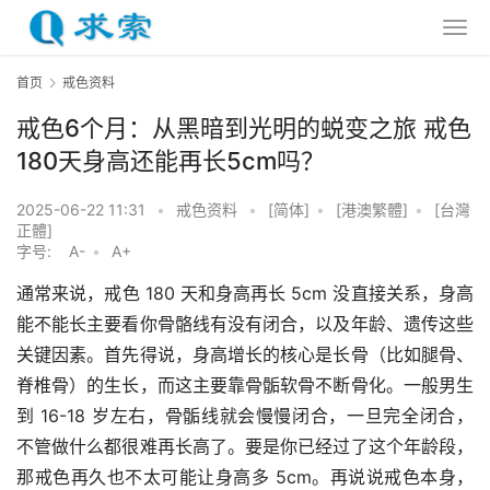
首页
戒色资料
戒色6个月：从黑暗到光明的蜕变之旅 戒色
180天身高还能再长5cm吗？
2025-06-22 11:31
•
戒色资料
•
[简体]
•
[港澳繁體]
•
[台灣
正體]
字号:
A-
•
A+
通常来说，戒色 180 天和身高再长 5cm 没直接关系，身高
能不能长主要看你骨骼线有没有闭合，以及年龄、遗传这些
关键因素。首先得说，身高增长的核心是长骨（比如腿骨、
脊椎骨）的生长，而这主要靠骨骺软骨不断骨化。一般男生
到 16-18 岁左右，骨骺线就会慢慢闭合，一旦完全闭合，
不管做什么都很难再长高了。要是你已经过了这个年龄段，
那戒色再久也不太可能让身高多 5cm。再说说戒色本身，