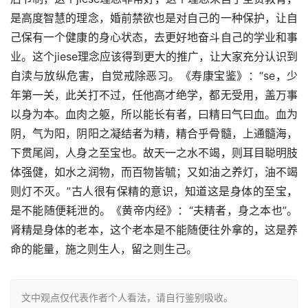
是高度智慧的理念，婚前禁欲也是对自己的一种保护，让自
己保有一个健康的身心状态，去更好地奋斗自己的学业和事
业。这个jiese理念应该得到更大的推广，让大家充分认识到
自渎与放纵危害，自觉戒除恶习。《寿康宝鉴》：“se，少
年第一关，此关打不过，任他高才绝学，都无受用，盖万事
以身为本。血肉之躯，所以能长有者，曰精曰气曰血。血为
阴，气为阳，阴阳之凝结者为精，精合乎骨髓，上通髓海，
下贯尾闾，人身之至宝也。故天一之水不竭，则耳目聪明肢
体强健，如水之润物，而百物皆毓；又如油之养灯，油不竭
则灯不灭。”古人很有保精的意识，知道这是身体的至宝，
是不能随便耗泄的。《黄帝内经》：“夫精者，身之本也”。
肾精是身体的老本，这个老本是不能随便往外拿的，这是养
命的能量，施之则生人，留之则生己。
文中观点仅代表作者个人看法，请自行鉴别吸收。