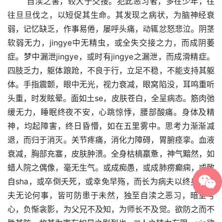
　　“自渎之害，较大于交接。犯此恶习者，多在少年，往
往旦旦伐之，以短促其生命。其发现之病状，为脑神经衰
弱，记忆缺乏，作事易倦，屡呼头痛，动辄忿怒悲泣。阴茎
软弱无力，jingye中无精虫，或全失交接之力，而成阴萎
症。梦中漏泄jingye，或时有jingye之漏泄，而成滑精症。
四肢乏力，躯体踉跄，不良于行，立足不稳，不能支持其躯
体。手指震颤，眼中无光，视力衰减，眼窝陷没，耳鸣重听
头重，时发眩晕。面如土se，皮肤苍白，全呈病态。筋肉弛
缓无力，睡眠终夜不安，心跳惊悸，腰部酸痛。身体及精
神，均起障害，终日昏懵，如在五里雾中。思考力渐渐减
退，而归于消灭。关节疼痛，消化力障碍，胃腑痉挛。血液
衰减，胸部充塞，皮肤肿溃。全身枯槁羸惫，神气黯然，如
蜡人院之偶像，毫无生气。或成痴愚，或成肺痨癫痫，或致
自sha，或卒倒夭死，或幸免早殇，而长为病夫以终身焉。
夫无论何事，皆可防患于未然，独至自渎之恶习，暗室亏
心，负惭衾影，为父兄不及知，为师长不及觉。欲防之而不