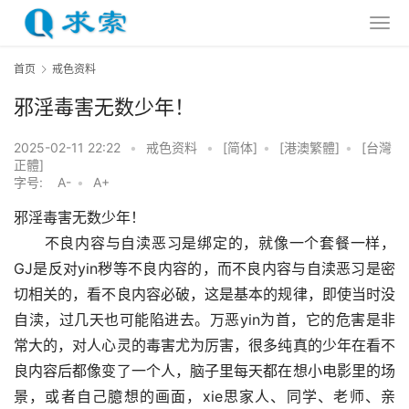
首页
戒色资料
邪淫毒害无数少年！
2025-02-11 22:22
•
戒色资料
•
[简体]
•
[港澳繁體]
•
[台灣
正體]
字号:
A-
•
A+
邪淫毒害无数少年！
　　不良内容与自渎恶习是绑定的，就像一个套餐一样，
GJ是反对yin秽等不良内容的，而不良内容与自渎恶习是密
切相关的，看不良内容必破，这是基本的规律，即使当时没
自渎，过几天也可能陷进去。万恶yin为首，它的危害是非
常大的，对人心灵的毒害尤为厉害，很多纯真的少年在看不
良内容后都像变了一个人，脑子里每天都在想小电影里的场
景，或者自己臆想的画面，xie思家人、同学、老师、亲