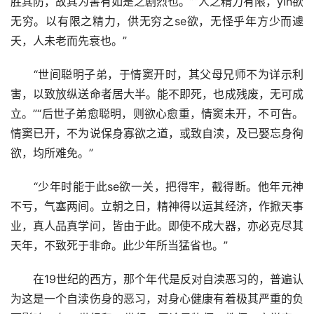
胜其防，故其为害有如是之剧烈也。”“人之精力有限，yin欲
无穷。以有限之精力，供无穷之se欲，无怪乎年方少而遽
夭，人未老而先衰也。”
　　“世间聪明子弟，于情窦开时，其父母兄师不为详示利
害，以致放纵送命者居大半。能不即死，也成残废，无可成
立。”“后世子弟愈聪明，则欲心愈重，情窦未开，不可告。
情窦已开，不为说保身寡欲之道，或致自渎，及已娶忘身徇
欲，均所难免。”
　　“少年时能于此se欲一关，把得牢，截得断。他年元神
不亏，气塞两间。立朝之日，精神得以运其经济，作掀天事
业，真人品真学问，皆由于此。即使不成大器，亦必克尽其
天年，不致死于非命。此少年所当猛省也。”
　　在19世纪的西方，那个年代是反对自渎恶习的，普遍认
为这是一个自渎伤身的恶习，对身心健康有着极其严重的负