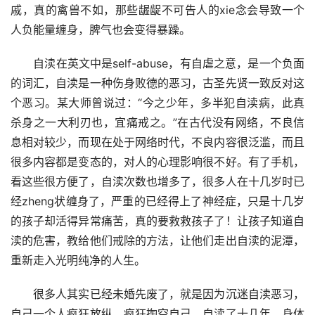
戚，真的禽兽不如，那些龌龊不可告人的xie念会导致一个
人负能量缠身，脾气也会变得暴躁。
　　自渎在英文中是self-abuse，有自虐之意，是一个负面
的词汇，自渎是一种伤身败德的恶习，古圣先贤一致反对这
个恶习。某大师曾说过：“今之少年，多半犯自渎病，此真
杀身之一大利刃也，宜痛戒之。”在古代没有网络，不良信
息相对较少，而现在处于网络时代，不良内容很泛滥，而且
很多内容都是变态的，对人的心理影响很不好。有了手机，
看这些很方便了，自渎次数也增多了，很多人在十几岁时已
经zheng状缠身了，严重的已经得上了神经症，只是十几岁
的孩子却活得异常痛苦，真的要救救孩子了！让孩子知道自
渎的危害，教给他们戒除的方法，让他们走出自渎的泥潭，
重新走入光明纯净的人生。
　　很多人其实已经未婚先废了，就是因为沉迷自渎恶习，
自己一个人疯狂放纵，疯狂掏空自己，自渎了十几年，身体