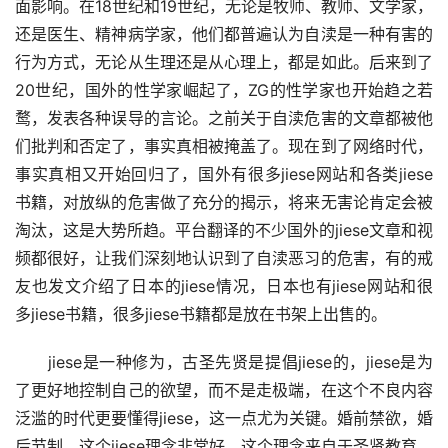
面影响。在18世纪和19世纪，无论是牧师、教师、文学家，
还是医生、精神病学家，他们都普遍认为自渎是一种有害的
行为方式，无论从生理还是从心理上，都是如此。后来到了
20世纪，国外的性学家崛起了，ZG的性学家也开始趋之若
鹜，发表各种误导的言论。之前关于自渎危害的文章都被他
们批判和否定了，事实真相被掩盖了。现在到了网络时代，
事实真相又开始回归了，国外有很多jiese网站和各类jiese
书籍，对放纵的危害做了充分的揭示，将来无害论肯定会被
淘汰，这是大势所趋。平台翻译的不少国外的jiese文章和视
频都很好，让我们深刻地认识到了自渎恶习的危害，有的戒
友也发文介绍了日本的jiese情况，日本也有jiese网站和很
多jiese书籍，很多jiese书籍都是放在书架上出售的。
　　jiese是一种修为，古圣先贤是提倡jiese的，jiese是为
了更好地控制自己的欲望，而不是走极端，在这个不良内容
泛滥的时代更要懂得jiese，这一点尤为关键。婚前禁欲，婚
后节制，这个jiese理念非常好，这个理念来自于圣贤教育，