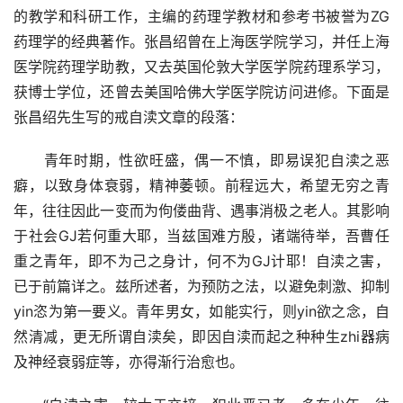
的教学和科研工作，主编的药理学教材和参考书被誉为ZG
药理学的经典著作。张昌绍曾在上海医学院学习，并任上海
医学院药理学助教，又去英国伦敦大学医学院药理系学习，
获博士学位，还曾去美国哈佛大学医学院访问进修。下面是
张昌绍先生写的戒自渎文章的段落：
　　青年时期，性欲旺盛，偶一不慎，即易误犯自渎之恶
癖，以致身体衰弱，精神萎顿。前程远大，希望无穷之青
年，往往因此一变而为佝偻曲背、遇事消极之老人。其影响
于社会GJ若何重大耶，当兹国难方殷，诸端待举，吾曹任
重之青年，即不为己之身计，何不为GJ计耶！自渎之害，
已于前篇详之。兹所述者，为预防之法，以避免刺激、抑制
yin恣为第一要义。青年男女，如能实行，则yin欲之念，自
然清减，更无所谓自渎矣，即因自渎而起之种种生zhi器病
及神经衰弱症等，亦得渐行治愈也。