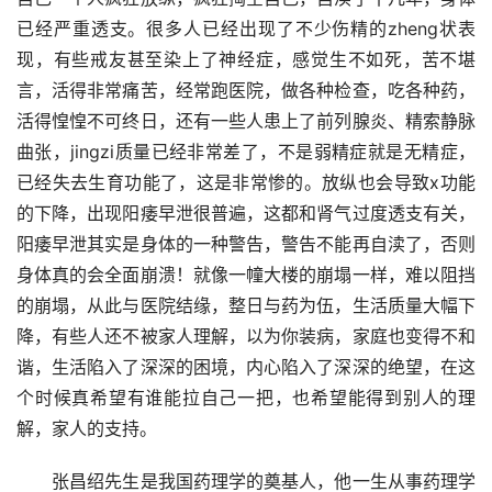
已经严重透支。很多人已经出现了不少伤精的zheng状表
现，有些戒友甚至染上了神经症，感觉生不如死，苦不堪
言，活得非常痛苦，经常跑医院，做各种检查，吃各种药，
活得惶惶不可终日，还有一些人患上了前列腺炎、精索静脉
曲张，jingzi质量已经非常差了，不是弱精症就是无精症，
已经失去生育功能了，这是非常惨的。放纵也会导致x功能
的下降，出现阳痿早泄很普遍，这都和肾气过度透支有关，
阳痿早泄其实是身体的一种警告，警告不能再自渎了，否则
身体真的会全面崩溃！就像一幢大楼的崩塌一样，难以阻挡
的崩塌，从此与医院结缘，整日与药为伍，生活质量大幅下
降，有些人还不被家人理解，以为你装病，家庭也变得不和
谐，生活陷入了深深的困境，内心陷入了深深的绝望，在这
个时候真希望有谁能拉自己一把，也希望能得到别人的理
解，家人的支持。
　　张昌绍先生是我国药理学的奠基人，他一生从事药理学