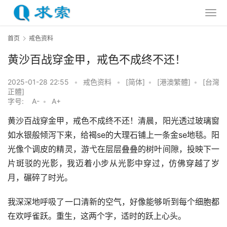
首页
戒色资料
黄沙百战穿金甲，戒色不成终不还！
2025-01-28 22:55
•
戒色资料
•
[简体]
•
[港澳繁體]
•
[台灣
正體]
字号:
A-
•
A+
黄沙百战穿金甲，戒色不成终不还！清晨，阳光透过玻璃窗
如水银般倾泻下来，给褐se的大理石铺上一条金se地毯。阳
光像个调皮的精灵，游弋在层层叠叠的树叶间隙，投映下一
片斑驳的光影，我迈着小步从光影中穿过，仿佛穿越了岁
月，碾碎了时光。
我深深地呼吸了一口清新的空气，好像能够听到每个细胞都
在欢呼雀跃。重生，这两个字，适时的跃上心头。