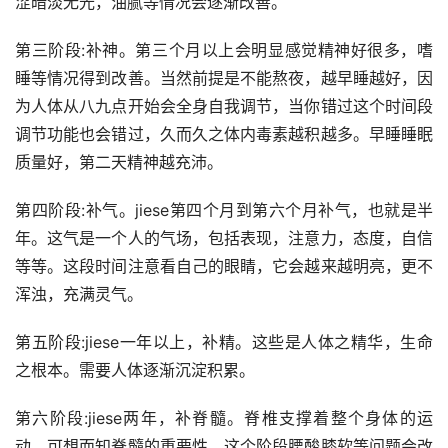
涩暗淡无光，油腻等情况会逐渐改善。
第三阶段:补神。第三个月以上会明显感觉精神好很多，嗜
睡等情况得到改善。当然前提是不能熬夜，越早睡越好，因
为人体从八九点开始会全身自我调节，当你错过这个时间段
调节功能也会错过，久而久之体内毒素越积越多。早睡睡眠
质量好，第二天精神越充沛。
第四阶段:补气。jiese第四个月到第六个月补气，也就是半
年。这气是一个人的气场，包括表现，注意力，态度，自信
等等。这段时间注意看自己的眼睛，它会越来越明亮，更不
浑浊，充满灵气。
第五阶段:jiese一年以上，补精。这些是人体之精华，生命
之根本。需要人体逐渐沉淀积累。
第六阶段:jiese两年，补脊髓。脊椎支撑着整个身体的运
动，可想而知脊髓的重要性，这个阶段腰酸膝软等问题会改