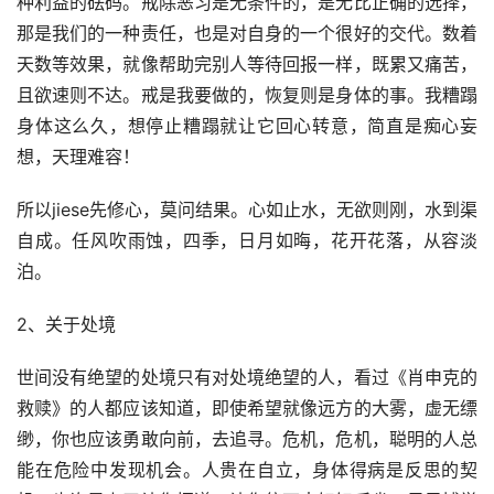
种利益的砝码。戒除恶习是无条件的，是无比正确的选择，
那是我们的一种责任，也是对自身的一个很好的交代。数着
天数等效果，就像帮助完别人等待回报一样，既累又痛苦，
且欲速则不达。戒是我要做的，恢复则是身体的事。我糟蹋
身体这么久，想停止糟蹋就让它回心转意，简直是痴心妄
想，天理难容！
所以jiese先修心，莫问结果。心如止水，无欲则刚，水到渠
自成。任风吹雨蚀，四季，日月如晦，花开花落，从容淡
泊。
2、关于处境
世间没有绝望的处境只有对处境绝望的人，看过《肖申克的
救赎》的人都应该知道，即使希望就像远方的大雾，虚无缥
缈，你也应该勇敢向前，去追寻。危机，危机，聪明的人总
能在危险中发现机会。人贵在自立，身体得病是反思的契