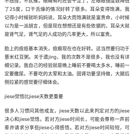
不扭捏，不犹豫。眼睛有时还会干涩了，左眼眼镜度数降低
了25度，口干舌燥的情况好转了很多。耳朵变得饱满，我
记得小时候就听妈妈说，耳朵大而饱满就是富贵命，小时候
以为是一派胡言，但是现在想想还是有些依据的，耳朵大就
是肾气足，肾气足的人成功的几率更大，所以富贵。
脸上的痘痘基本消失，痘痕现在也在好转。这当然要归功于
薏米红豆粥。关于遗jing，我的次数不是很多，我也没有详
细记录。我自己的经验就是晚上睡前不要喝太多水，睡前一
定要撒尿。不要吃的太荤和太油。固肾功要坚持做，大腿后
侧拉紧的感觉要仔细体会。
jiese觉悟比jiese天数更重要
很多人习惯问其他戒友，jiese天数以此来判定对方的jiese
决心和jiese觉悟。若对方jiese时间长，可能会尊称一声前
辈并请求分享些jiese心得感悟。若对方jiese时间较短，可