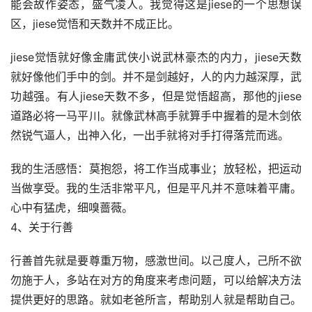
能会故作姿态，盛气凌人。我觉得这是jiese的一个思想误
区，jiese觉悟和天数并不成正比。
jiese觉悟就好像金庸武侠小说武林豪杰的内力，jiese天数
就好像他们手中的剑。并不是剑越好，人的内力越深厚，武
功越强。有人jiese天数不多，但是觉悟超高，那他的jiese
道路必将一马平川。就像武林高手就算手中握着的是木剑依
然锐气逼人，出神入化，一出手就将对手打得落荒而逃。
我的生活感悟：莫抱怨，将工作当成事业；放轻松，把运动
当做享受。我的生活非常平凡，但是平凡并不意味着平庸。
心中有猛虎，细嗅蔷薇。
4、关于行善
行善首先就是要尊重万物，感激世间。以己度人，己所不欲
勿施于人，多站在对方的角度来考虑问题，可以给解决方法
提供更好的思路。就如老爸所言，帮助别人就是帮助自己。