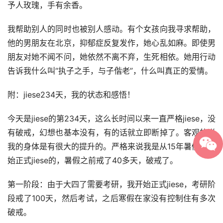
予人玫瑰，手有余香。
我帮助别人的同时也被别人感动。有个女孩向我寻求帮助，
他的男朋友在北京，抑郁症反复发作，她心乱如麻。即使男
朋友对她不闻不问，她依然不离不弃，生死相依。她用行动
告诉我什么叫“执子之手，与子偕老”，什么叫真正的爱情。
附：jiese234天，我的状态和感悟！
今天是jiese的第234天，这么长时间以来一直严格jiese，没
有破戒，幻想也基本没有，有的话就立即断掉了。客观的说
我的身体是有很大的提升的。严格来说我是从15年暑假后开
始正式jiese的，暑假之前戒了40多天，破戒了。
第一阶段：由于大四了需要考研，我开始正式jiese，考研阶
段戒了100天，然后考试，之后寒假在家没有控制住有多次
破戒。