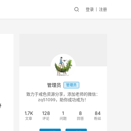
登录
注册
管理员
管理员
致力于戒色资源分享，添加老师的微信：
zq51099，助你成功戒为！
舒
1.7K
128
1
8
84
文章
评论
问题
回答
粉丝