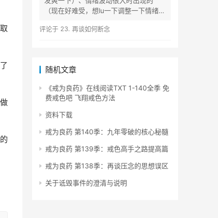
发爽一下）、情绪波动很大时出现的
（现在好难受，想lu一下调整一下情绪）
等...
取
评论于
23. 再谈如何断念
了
随机文章
《戒为良药》在线阅读TXT 1-140全季 免
费戒色吧 飞翔戒色方法
做
资料下载
戒为良药 第140季：九年零破的核心秘髓
的
戒为良药 第139季：戒色高手之路提高篇
戒为良药 第138季：再谈压念的思想误区
关于诋毁事件的澄清与说明