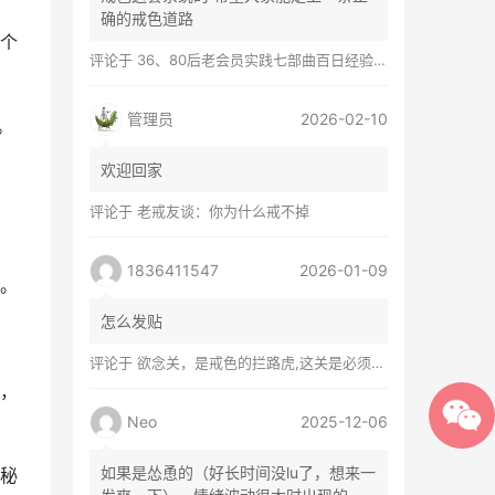
确的戒色道路
个
评论于
36、80后老会员实践七部曲百日经验谈兼苦口忠言
管理员
2026-02-10
。
欢迎回家
评论于
老戒友谈：你为什么戒不掉
1836411547
2026-01-09
。
怎么发贴
评论于
欲念关，是戒色的拦路虎,这关是必须过的
，
Neo
2025-12-06
如果是怂恿的（好长时间没lu了，想来一
秘