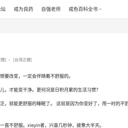
论坛
戒为良药
自强老师
戒色百科全书
體]
•
[台灣正體]
想要改变，一定会伴随着不舒服的。
儿，才能变干净。更何况是日积月累的生活习惯？
乏，就能更舒服的睡眠了。 这就是因为你变好了，用一时的不
直不舒服。xieyin者，兴奋几秒钟，疲惫大半天。