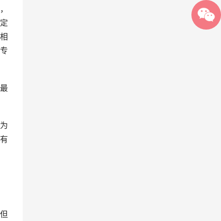
，
定
相
专
最
为
有
但