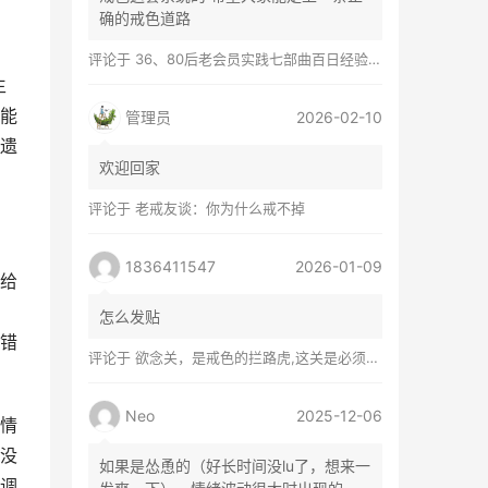
确的戒色道路
评论于
36、80后老会员实践七部曲百日经验谈兼苦口忠言
生
能
管理员
2026-02-10
遗
欢迎回家
评论于
老戒友谈：你为什么戒不掉
1836411547
2026-01-09
给
怎么发贴
错
评论于
欲念关，是戒色的拦路虎,这关是必须过的
Neo
2025-12-06
情
没
如果是怂恿的（好长时间没lu了，想来一
调