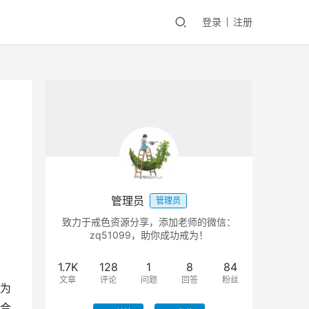
登录
注册
管理员
管理员
致力于戒色资源分享，添加老师的微信：
zq51099，助你成功戒为！
1.7K
128
1
8
84
文章
评论
问题
回答
粉丝
为
合