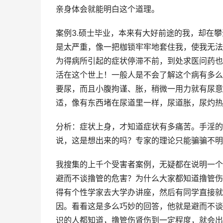
亲身体会就能明白这个道理。
案例3.硕士毕业，本来有大好前途的我，却在
是太严重，像一把枷锁牢牢地套住我，使我无法
为得病所引起的症状停滞不前，到处求医问药也
活在这个世上！一般人是不会了解这个病有多么
要尿，而且小腹拘谨、胀，稍微一用力就有尿意
适，像有东西堵在尿道里一样，尿道胀，尿灼热
分析：症状上身，才知道症状有多痛苦。手淫的
说，这是想出来的吗？专家的理论只能骗骗不明
我搜集的上千个受害者案例，无疑都在说明一个
避而不谈撸管的危害？为什么大家都知道撸管伤
得有个性学家去大学办讲座，然后有同学直接就
因。看看这是多么巧妙的回答，他就是避而不谈
识的人都知道，撸管伤肾伤到一定程度，就会出