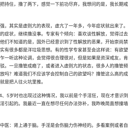
把持住，撸了两下，感觉一下前功尽弃，我想问的是，我长期戒
强，其实是虚则亢的表现，虚亢了一年多，今年症状就出来了。
的症状，继续撸没事。专家有个倾向：喜欢谈性解放，觉得过去
他们不知道的是，国外已经意识到了性解放的恶果，开始崇尚禁
实有很多都是洋垃圾思想。有的性学专家甚至会这样说：有欲望
乍一听这种论调，会觉得很合理很对，但是如果是资深戒友，肯
驳。一旦撸管成瘾了，或者进入虚则亢的状态，很多人的撸管频
放吗？难道我们不应该学会控制自己的欲望吗？撸管这么高的成
就是把人往火坑里推。
14、5岁时也出现过这种情况，我以前是个手淫狂，现在才意识
淫引起的。我最近一直在想尽任何办法弥补，我昨晚简直想撞墙
中医：肾上通于脑。手淫是会伤脑力伤神经的。多看案例或者自