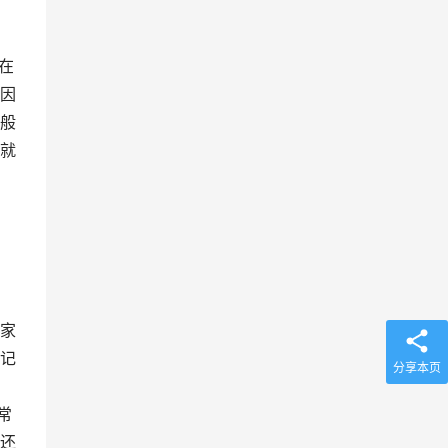
在
因
般
就
家
记
分享本页
常
还