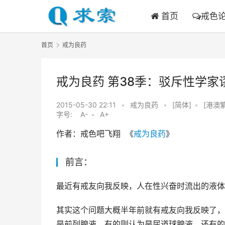
首页
戒色
首页
戒为良药
戒为良药 第38季：驳斥性学
2015-05-30 22:11
•
戒为良药
•
[简体]
•
[港澳
字号:
A-
•
A+
作者：戒色吧飞翔  《
戒为良药
》
前言：
最近有戒友向我反映，人在性兴奋时流出的液体
其实这个问题大概半年前就有戒友向我反映了，
是前列腺液，有的则认为是尿道球腺液，还有的