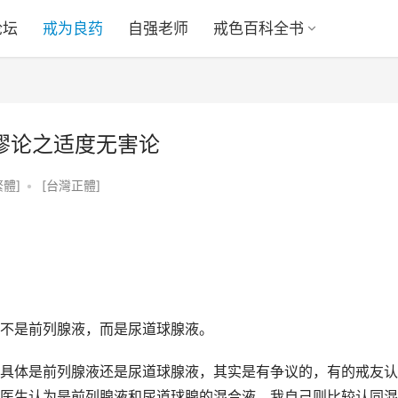
论坛
戒为良药
自强老师
戒色百科全书
家谬论之适度无害论
繁體]
•
[台灣正體]
不是前列腺液，而是尿道球腺液。
具体是前列腺液还是尿道球腺液，其实是有争议的，有的戒友认
医生认为是前列腺液和尿道球腺的混合液。我自己则比较认同混