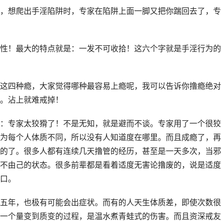
，想爬出手淫陷阱时，专家在陷阱上面一脚又把你踹回去了，专
性！最大的特点就是：一发不可收拾！这六个字就是手淫行为的
这四种瘾，大家觉得哪种最容易上瘾呢，我可以告诉你撸瘾绝对
。沾上就难戒掉！
：专家太狡猾了！不是无知，就是避而不谈。专家用了一个很狡
为每个人体质不同，所以没有人知道度在哪里。而且成瘾了，再
的了。很多人都有连续几天撸管的经历，甚至是一天多次，当邪
不由己的状态。很多前辈都是看着适度无害论撸废的，说是适度
口。
五年，也极有可能会出症状。而有的人天生体质差，即使次数很
一个量变到质变的过程，是温水煮青蛙式的伤害。而且资深戒友