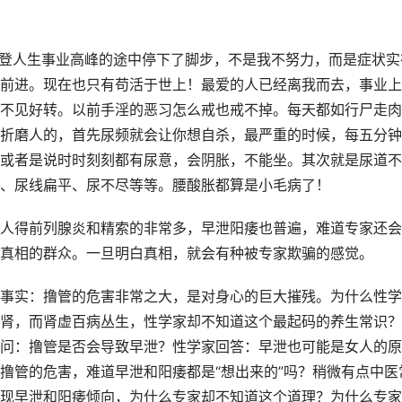
攀登人生事业高峰的途中停下了脚步，不是我不努力，而是症状实
前进。现在也只有苟活于世上！最爱的人已经离我而去，事业上
不见好转。以前手淫的恶习怎么戒也戒不掉。每天都如行尸走肉
折磨人的，首先尿频就会让你想自杀，最严重的时候，每五分钟
或者是说时时刻刻都有尿意，会阴胀，不能坐。其次就是尿道不
、尿线扁平、尿不尽等等。腰酸胀都算是小毛病了！
人得前列腺炎和精索的非常多，早泄阳痿也普遍，难道专家还会
真相的群众。一旦明白真相，就会有种被专家欺骗的感觉。
事实：撸管的危害非常之大，是对身心的巨大摧残。为什么性学
肾，而肾虚百病丛生，性学家却不知道这个最起码的养生常识？
问：撸管是否会导致早泄？性学家回答：早泄也可能是女人的原
撸管的危害，难道早泄和阳痿都是“想出来的”吗？稍微有点中医
现早泄和阳痿倾向，为什么专家却不知道这个道理？为什么专家