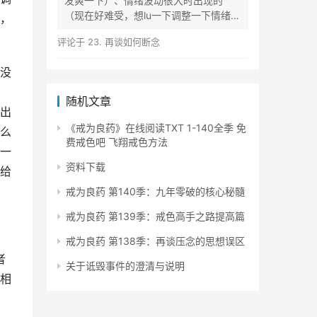
发爽一下）、情绪波动很大时出现的
（现在好难受，想lu一下调整一下情绪）
，
等...
评论于
23. 再谈如何断念
没
随机文章
出
《戒为良药》在线阅读TXT 1-140全季 免
么
费戒色吧 飞翔戒色方法
一
资料下载
给
戒为良药 第140季：九年零破的核心秘髓
戒为良药 第139季：戒色高手之路提高篇
戒为良药 第138季：再谈压念的思想误区
者
关于诋毁事件的澄清与说明
相