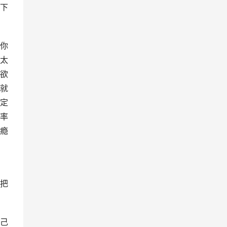
下
你
太
欲
就
定
率
瘾
到
把
己