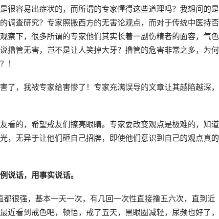
是很容易出症状的，而所谓的专家懂得这些道理吗？我想问的是
的调查研究？专家照搬西方的无害论观点，而对于传统中医持否
观察下，很多所谓的专家他们其实长着一副伤精者的面容，气色
说撸管无害，岂不是让人笑掉大牙？撸管的危害非常之多，为何
？！
害了，我被专家给害惨了！专家充满误导的文章让其越陷越深，
友看的，希望戒友们擦亮眼睛。专家要改变观点是极难的，知道
光，无异于让他们砸自己招牌，即使他们意识到自己的观点真的
例说话，用事实说话。
一直都很强，基本一天一次，有几回一次性直接撸五六次，直到近
最近看到戒色吧，顿悟，戒了五天，黑眼圈减轻，尿频也好了，