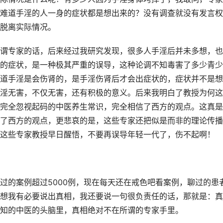
难道手淫的人一身的症状都是想出来的？没有调查就没有发言权
脱离实际情况。
谓专家的话，后来经过我研究发现，很多人手淫后并未多想，也
的症状，是一种极其严重的误导，这种论调不知毒害了多少青少
道手淫是会伤肾的，是手淫伤肾后才会出症状的，症状并不是想
淫无害，不仅无害，还有积极的意义。后来我明白了教授为何这
完全忽视起码的中医养生常识，完全相信了西方的观点。这真是
了西方的观点，更悲哀的是，这些专家还把似是而非的理论传播
这些专家教授早日醒悟，不要再误导年轻一代了，伤不起啊！
过的案例超过5000例，现在每天还在戒色吧看案例，聊过的患
想我有必要说出真相，我还要说一句很负责任的话，那就是：真
知的中医的头脑里，真相绝对不在所谓的专家手里。