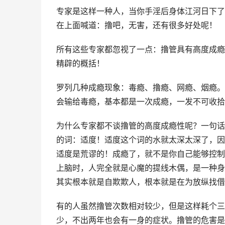
专家是这样一种人，当你手淫后身体江河日下了
在上面喊道：撸吧，无害，还有很多好处呢！
所有这些专家都忽视了一点：撸管具有高度成瘾
精辟的概括！
罗列几种成瘾现象：毒瘾、撸瘾、网瘾、烟瘾。
会输给毒瘾，基本都是一次成瘾，一发不可收拾
为什么专家都不谈撸管的高度成瘾性呢？一句话
的词：适度！适度这个词的水就太深太深了，因
适度是荒谬的！成瘾了，就不是你自己能够控制
上脑时，人完全就是心魔的提线木偶，是一种身
其实根本就是自欺欺人，根本就是在为放纵找借
有的人虽然撸管次数相对较少，但是这样耗个三
少，不出两年也会有一身的症状。撸管的危害是