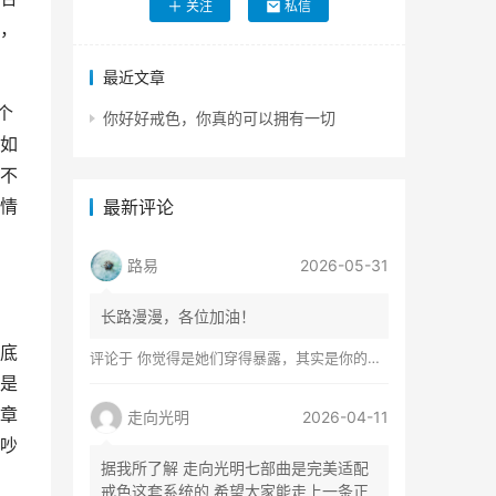
关注
私信
，
最近文章
个
你好好戒色，你真的可以拥有一切
如
不
情
最新评论
路易
2026-05-31
长路漫漫，各位加油！
底
评论于
你觉得是她们穿得暴露，其实是你的心在着火
是
章
走向光明
2026-04-11
吵
据我所了解 走向光明七部曲是完美适配
戒色这套系统的 希望大家能走上一条正