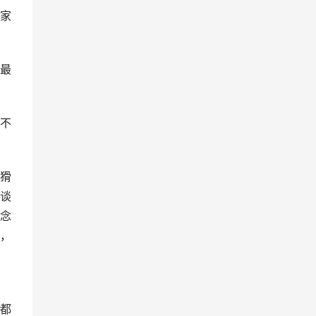
家
最
不
猾
谈
念
，
都