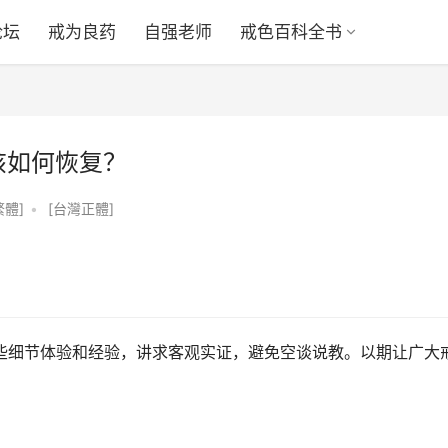
论坛
戒为良药
自强老师
戒色百科全书
该如何恢复？
繁體]
•
[台灣正體]
些细节体验和经验，讲求客观实证，避免空谈说教。以期让广大