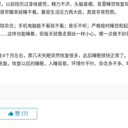
样。以前经历过身体疲劳，精力不济，头脑紧绷，急需睡觉恢复
很早醒来就睡不着。要是生活压力再大些，真是非常煎熬。
除杂念；手机电脑能不看就不看；音乐不听；严格按时睡觉和起
……这样也能睡着，但每天就像走钢丝一样小心，哪一点做不好
住4个月左右，那几天失眠突然恢复很多，此后睡眠很快正常了
恢复。恢复以后的睡眠，入睡容易，环境吵不吵、杂念多不多、
赞
(7)