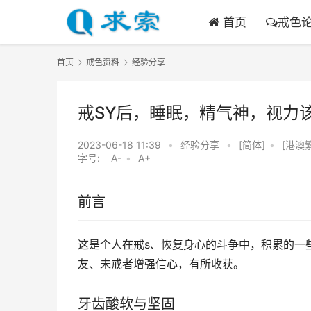
首页
戒色
首页
戒色资料
经验分享
戒SY后，睡眠，精气神，视力
2023-06-18 11:39
•
经验分享
•
[简体]
•
[港澳
字号:
A-
•
A+
前言
这是个人在戒s、恢复身心的斗争中，积累的一
友、未戒者增强信心，有所收获。
牙齿酸软与坚固