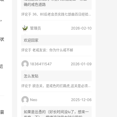
确的戒色道路
评论于
36、80后老会员实践七部曲百日经验谈兼苦口忠言
，
管理员
2026-02-10
状
欢迎回家
评论于
老戒友谈：你为什么戒不掉
，
1836411547
2026-01-09
近
怎么发贴
评论于
欲念关，是戒色的拦路虎,这关是必须过的
Neo
2025-12-06
昙
如果是怂恿的（好长时间没lu了，想来一