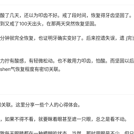
酸了几天，还以为叩齿不好。戒了段时间，恢复得牙齿坚固了。
到又戒了100天出头，在那两天突然恢复坚固。
分钟就完全恢复，也证明牙确实变好了。后来控遗失误，遗 j完
力拧有酸感，有轻微松动。也不敢用力叩齿，怕酸。而坚固以后
hen气恢复程度有密切关联。
切关联。这里分享一些个人的心得体会。
，如果不得不看，就要眯着眼甚至遮一只眼，总之是看不动。
致每天眼睛都在一种模糊的状态。当然，那时用眼是不少，但只