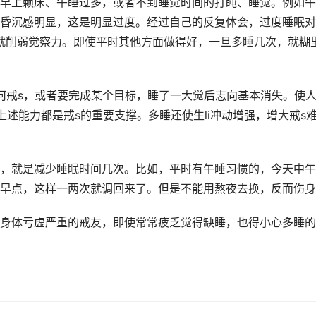
早上赖床、午睡过多，或者不到睡觉时间的打盹、睡觉。例如午
昏沉感明显，这是明显过度。经过自己的反复体会，过度睡眠对
就削弱觉察力。即使平时其他方面做得好，一旦多睡几次，就糊
何戒s，或者要完成某个目标，睡了一大觉后志向基本消失。使
述能力都是戒s的重要支撑。多睡还使生li冲动增强，增大戒s
，就是减少睡眠时间几次。比如，平时有午睡习惯的，今天中午
早点，这样一两次就调回来了。但是不能用熬夜去换，反而伤身
身体亏虚严重的戒友，即使常常疲乏觉得缺睡，也得小心多睡的