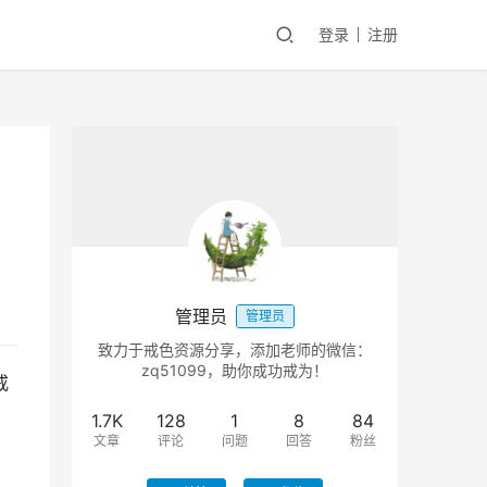
登录
注册
管理员
管理员
致力于戒色资源分享，添加老师的微信：
zq51099，助你成功戒为！
戒
1.7K
128
1
8
84
文章
评论
问题
回答
粉丝