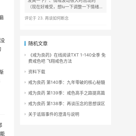
发爽一下）、情绪波动很大时出现的
（现在好难受，想lu一下调整一下情绪）
等...
脑
评论于
23. 再谈如何断念
没
随机文章
的
《戒为良药》在线阅读TXT 1-140全季 免
费戒色吧 飞翔戒色方法
渐
资料下载
无
戒为良药 第140季：九年零破的核心秘髓
戒为良药 第139季：戒色高手之路提高篇
戒为良药 第138季：再谈压念的思想误区
关于诋毁事件的澄清与说明
都
能