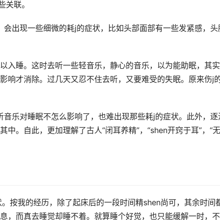
些关联。
，会出现一些细微的耗j的症状，比如头部面部有一些发紧感，头
以入睡。这时去听一些轻音乐，静心的音乐，以为能助眠，其实
影响才消除。过几天又忍不住去听，又要难受的失眠。原来伤j
听音乐对睡眠不怎么影响了，也难出现那些耗j的症状。此外，逐
。自此，更加理解了古人“闭耳养精”，“shen开窍于耳”，“
。
。按我的经历，除了起床后的一段时间精shen尚可，其余时间
息，而真去睡觉却睡不着。就算睡个好觉，也只能缓解一时，不