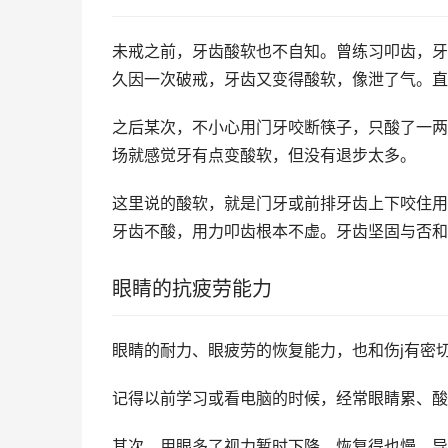
未戒之前，牙齿酸软也不自知。曾练习叩齿，牙
久因一次破戒，牙齿又变得酸软，像泄了气。直
之后某次，不小心用门牙咬断筷子，只酸了一两
场就感觉牙有点变酸软，但没有退步太多。
这里说的酸软，就是门牙或前排牙齿上下咬住用
牙齿不酸，用力叩齿根本不虚。牙齿坚固与否和s
眼睛的抗疲劳能力
眼睛的耐力、眼疲劳的恢复能力，也和伤j有密
记得以前学习或看电脑的时候，经常眼睛累、酸
其次，用眼多了视力暂时下降，恢复得也慢，导