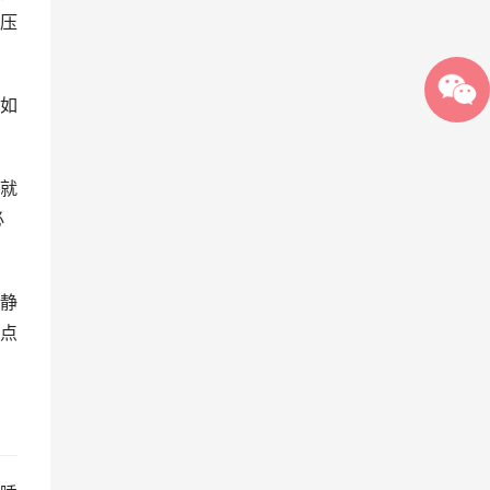
压
如
就
必
静
点