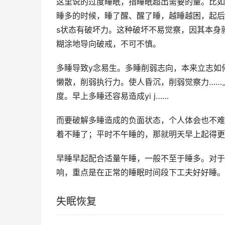
这里说的过度睡眠，指睡眠超出需要的量。比如
睡多的时候，睡了醒、醒了睡，越睡越困，起后
s状态有破坏力。这种破坏不易觉察，因其本身
糊涂地导向破戒，不可不慎。
多睡导致y念易生。多睡削弱志向，本来立志如
懒散，削弱执行力。使人昏沉，削弱觉察力……上
度。早上多睡还容易造成yi j……
而要破解多睡造成的负面状态，个人体会也不难
着不睡了；平时不午睡的，那就明天早上起得更
早睡早起配合适量午睡，一般不至于睡多。对于
响，重点是在正常的睡眠时间段下工夫好好睡。
失眠恢复