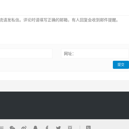
：
网址：
提交
报