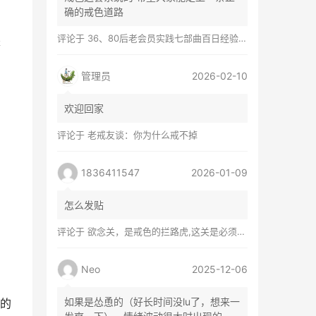
确的戒色道路
评论于
36、80后老会员实践七部曲百日经验谈兼苦口忠言
是
管理员
2026-02-10
欢迎回家
评论于
老戒友谈：你为什么戒不掉
1836411547
2026-01-09
怎么发贴
评论于
欲念关，是戒色的拦路虎,这关是必须过的
。
Neo
2025-12-06
如果是怂恿的（好长时间没lu了，想来一
的