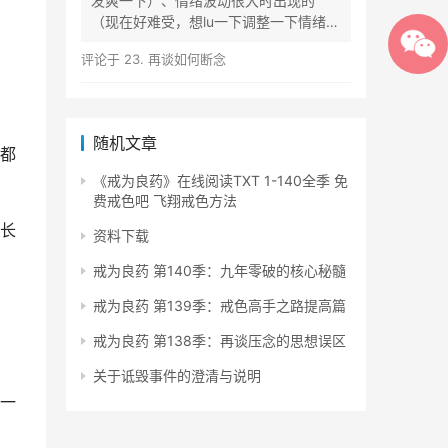
发爽一下）、情绪波动很大时出现的
（现在好难受，想lu一下调整一下情绪）
等...
评论于
23. 再谈如何断念
随机文章
都
《戒为良药》在线阅读TXT 1-140全季 免
费戒色吧 飞翔戒色方法
长
资料下载
戒为良药 第140季：九年零破的核心秘髓
戒为良药 第139季：戒色高手之路提高篇
戒为良药 第138季：再谈压念的思想误区
关于诋毁事件的澄清与说明
一