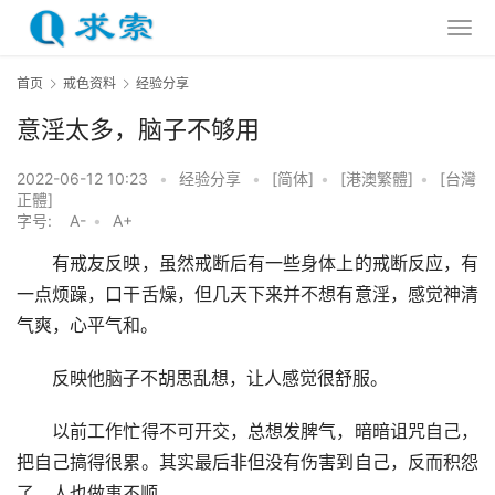
首页
戒色资料
经验分享
意淫太多，脑子不够用
2022-06-12 10:23
•
经验分享
•
[简体]
•
[港澳繁體]
•
[台灣
正體]
字号:
A-
•
A+
　　有戒友反映，虽然戒断后有一些身体上的戒断反应，有
一点烦躁，口干舌燥，但几天下来并不想有意淫，感觉神清
气爽，心平气和。
　　反映他脑子不胡思乱想，让人感觉很舒服。
　　以前工作忙得不可开交，总想发脾气，暗暗诅咒自己，
把自己搞得很累。其实最后非但没有伤害到自己，反而积怨
了，人也做事不顺