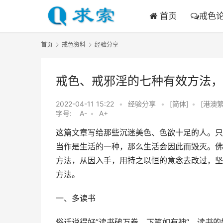
首页
戒色
首页
戒色资料
经验分享
戒色、戒邪淫的七种有效方法，
2022-04-11 15:22
•
经验分享
•
[简体]
•
[港澳繁
字号:
A-
•
A+
这篇文章写给那些沉迷美色、色欲十足的人。只
当作是生活的一种，那么生活会因此而毁灭。佛
方法，从因入手，用持之以恒的意念去改过，坚
方法。
一、多读书
俗话说得好”读书破万卷，下笔如有神“，读书