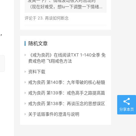
发爽一下）、情绪波动很大时出现的
（现在好难受，想lu一下调整一下情绪）
等...
评论于
23. 再谈如何断念
，
随机文章
《戒为良药》在线阅读TXT 1-140全季 免
费戒色吧 飞翔戒色方法
资料下载
戒为良药 第140季：九年零破的核心秘髓
戒为良药 第139季：戒色高手之路提高篇
戒为良药 第138季：再谈压念的思想误区
分享本页
关于诋毁事件的澄清与说明