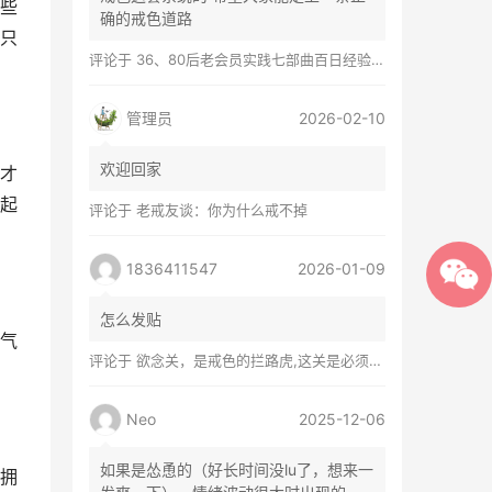
些
确的戒色道路
只
评论于
36、80后老会员实践七部曲百日经验谈兼苦口忠言
管理员
2026-02-10
欢迎回家
才
起
评论于
老戒友谈：你为什么戒不掉
1836411547
2026-01-09
怎么发贴
气
评论于
欲念关，是戒色的拦路虎,这关是必须过的
Neo
2025-12-06
如果是怂恿的（好长时间没lu了，想来一
拥