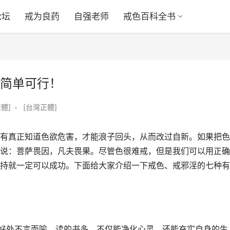
论坛
戒为良药
自强老师
戒色百科全书
简单可行！
體]
•
[台灣正體]
有真正知道色欲危害，才能浪子回头，从而改过自新。如果把色
说：菩萨畏因，凡夫畏果。尽管色很难戒，但是我们可以用正确
持就一定可以成功。下面给大家介绍一下戒色、戒邪淫的七种有
的好处不言而喻，读的书多，不仅能净化心灵，还能充实自身的生