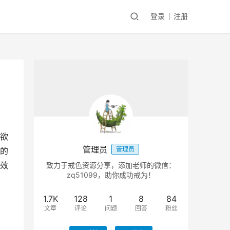
登录
注册
欲
管理员
管理员
的
效
致力于戒色资源分享，添加老师的微信：
zq51099，助你成功戒为！
1.7K
128
1
8
84
文章
评论
问题
回答
粉丝