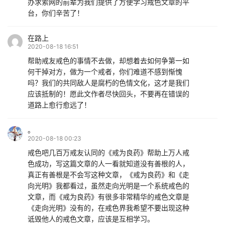
办求索网的前辈为我们提供了方便学习戒色文章的平
台，你们辛苦了！
在路上
2020-08-18 16:51
帮助戒友戒色的事情不去做，却想着去如何争第一如
何干掉对方，做为一个戒者，你们难道不感到惭愧
吗？我们的共同敌人是腐朽的色情文化，这才是我们
应该抵制的！愿此文作者尽快回头，不要再在错误的
道路上愈行愈远了！
。
2020-08-18 00:23
戒色吧几百万戒友认同的《戒为良药》帮助上万人戒
色成功，写这篇文章的人一看就知道没有善根的人，
真正有善根是不会写这种文章，《戒为良药》和《走
向光明》我都看过，虽然走向光明是一个系统戒色的
文章，而《戒为良药》有很多非常精华的戒色文章是
《走向光明》没有的，在戒色界我希望不要出现这种
诋毁他人的戒色文章，应该是互相学习。