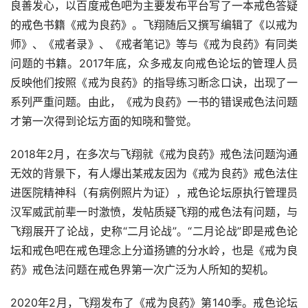
良善发心，以百度戒色吧为主要发布平台写了一本戒色答疑
的戒色书籍《戒为良药》。飞翔随后又撰写编辑了《以戒为
师》、《戒者录》、《戒者笔记》等与《戒为良药》有同类
问题的书籍。2017年底，众多戒友向戒色论坛的管理人员
反映他们按照《戒为良药》的指导练习断念口诀，出现了一
系列严重问题。由此，《戒为良药》一书的错误戒色法问题
才第一次得到论坛方面的知晓和警觉。
2018年2月，在多次与飞翔就《戒为良药》戒色法问题沟通
无效的背景下，有人爆出某戒友因为《戒为良药》戒色法住
进医院精神科（有病例照片为证），戒色论坛原执行管理员
汉军威武前辈一时激愤，发帖质疑飞翔的戒色法有问题，与
飞翔展开了论战，史称“二月论战”。“二月论战”即是戒色论
坛和戒色吧在戒色理念上分道扬镳的分水岭，也是《戒为良
药》戒色法问题在戒色界第一次广泛为人所知的契机。
2020年2月，飞翔发布了《戒为良药》第140季。戒色论坛