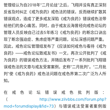
管理组认为自2018年“二月论战”之后，飞翔并没有真正深刻
反省及时纠正《戒为良药》戒色法的错误，反而继续扩散其
错误观点，造成了更多戒友深陷《戒为良药》错误戒色法带
给他们的身心痛苦。同时，由于戒友云海曾经向戒色论坛的
管理人员反映自己过去5年练习《戒为良药》的断念口诀出
现了断念强迫症、焦虑症等严重问题，论坛深感问题严重。
因此，戒色论坛管理组发布了《应该如何戒色与看待《戒为
良药》——戒色论坛致戒友书》一文，再次公开批判了《戒
为良药》的错误戒色方法，并随后发布了一系列批判飞翔错
误戒色法的文章与戒友受害案例，史称“二月批判”。“二月批
判”使《戒为良药》戒色法问题在戒色界第二次广泛为人所
知。
在戒色论坛错误戒色批判版：
（
http://www.zilvbbs.com/forum.php?
mod=forumdisplay&fid=73
）与错误戒法受害者案例版