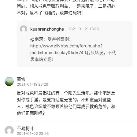
所向，想从戒色里赚取利益，一是来晚了，二是初心
不对，赢不了飞翔的，放弃幻想吧！
kuanrenzhonghe
2021-01-21 13:16
@南溟
：
受害者案例：
http://www.zilvbbs.com/forum.php?
mod=forumdisplay&fid=74 (我只转发，不代
表本站立场）
暮雪
2021-01-19 23:29
反对戒色吧最猖狂的有一个阳光生活吧，那个吧是反
对你戒手淫，是支持适度无害的。不知道面对这些
人，戒色论坛敢不敢顶着被他们骂成邪教的危险，和
他们正面刚呢?
不易柯叶
2021-01-02 23:56