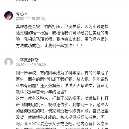
有心人
2020-11-18 20:50
真理总是会被世俗所打压，但没关系，因为实践是检
验真理的唯一标准，我相信我们可以经受住实践的考
验，我相信飞翔老师，我也会去实践，用飞翔老师的
方法成功戒色，让我们一起加油！！！
一字慧剑X斩
2020-11-09 09:29
同一所学校，有的同学成为了科学家，有的同学成了
医生，而有的同学则成了强奸犯，杀人犯。你能说教
科书有问题？还大张旗鼓，洋洋洒洒写论文，就证明
教科书是毒害青少年的垃圾？
这世上就有这种人，打着正义的幌子，以谋私利！打
击飞翔的那批人，貌似还信佛，我想问一下，这些人
的信仰是假的吧，佛家可没教你嫉贤妒能，自己肚里
没货，就嫉恨有才能的。某人提倡戒烟法戒色，呵
呵。某人常年混迹于女子戒色吧，他内心有什么念头