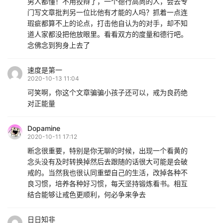
男人都懂！不用狡辩了，一个德行高尚的人，会去专
门写文章批判另一位比他有才能的人吗？抓着一点连
瑕疵都算不上的论点，打击他自认为的对手，却不知
道人家都没把他放眼里。看看双方的度量和德行吧。
念佛念到狗身上去了
速度是第一
2020-10-13 11:04
可笑啊，你这个文章骗骗小孩子还可以，戒为良药绝
对正能量
Dopamine
2020-10-11 17:12
断念很重要，特别是你无聊的时候，出现一个看黄的
念头没有及时转换掉然后去跟随的话很大可能是会破
戒的。当然我也很认同重塑自己的生活，改掉各种不
良习惯，培养各种好习惯，每天坚持锻炼看书。相互
结合能够让戒色更顺利，何必争来争去
日日知非