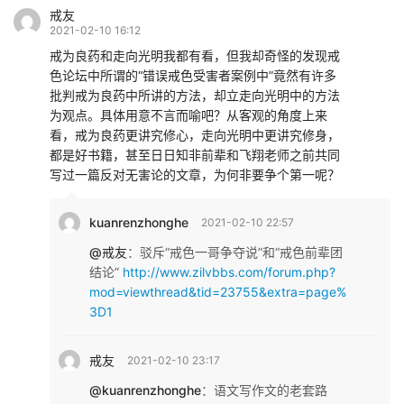
戒友
2021-02-10 16:12
戒为良药和走向光明我都有看，但我却奇怪的发现戒
色论坛中所谓的“错误戒色受害者案例中”竟然有许多
批判戒为良药中所讲的方法，却立走向光明中的方法
为观点。具体用意不言而喻吧？从客观的角度上来
看，戒为良药更讲究修心，走向光明中更讲究修身，
都是好书籍，甚至日日知非前辈和飞翔老师之前共同
写过一篇反对无害论的文章，为何非要争个第一呢？
kuanrenzhonghe
2021-02-10 22:57
@戒友
：
驳斥“戒色一哥争夺说”和“戒色前辈团
结论”
http://www.zilvbbs.com/forum.php?
mod=viewthread&tid=23755&extra=page%
3D1
戒友
2021-02-10 23:17
@kuanrenzhonghe
：
语文写作文的老套路