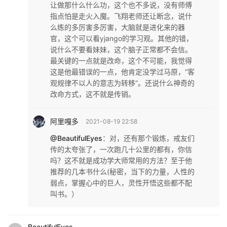
让做那什么什么功，这个也不多说，没有师傅
指点怕是走火入魔。飞翔老师还让断念，说什
么练的多厉害多厉害，大脑就是进化来的器
官，这个可以看yjango的学习观。其他的错，
说什么不要看妹妹，这个脑子正常都不会信。
最关键的一点就是改命，这个不可能，我觉得
这是他最错误的一点，他肯定没学过马原，“客
观规律不以人的意志为转移”。还说什么神奇的
改命方式，这不就是传销。
阿里嘎多
2021-08-19 22:58
@BeautifulEyes
：
对，还有那个锻炼，戒友们
传的太夸张了，一次跑几十公里的都有，你信
吗？这不就是成功学大师常用的方法？至于他
推荐的几本书什么(秘密，当下的力量，人性的
弱点，掌握心中的巨人，灵性开悟这些都不配
叫书。）
BeautifulEyes