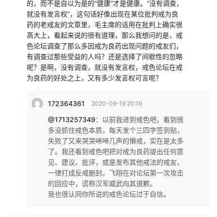
的，而不是自以为是的“健康”才是健康。“没有调查，
就没有发言权”，这句话好像出现在某位批判戒为良
药的老戒友的文章里，毛主席的话用在批判上确实很
高大上，看起来说的很有道理，那么我想问的是，戒
色论坛调查了那么多因戒为良药出现问题的戒友们，
有调查过那些受益的人吗？还是选择了间歇性的忽略
呢？是啊，没有调查，就没有发言权，戒色论坛在戒
为良药的好处之上，又有多少发言权可言呢？
172364361
2020-09-19 20:16
@1713257349
：
以前我进到戒色吧，看到很
多没抓住戒色本质，每天发个三四字签到贴，
失败了又来哭哭啼啼几声的懒戒，实在是太多
了。我还看到戒色吧把对戒为良药提出任何意
见、建议、批评，或是发布其他戒法的戒友，
一律打成反戒删封。飞翔在对论坛第一次攻击
的回应中，谎称汉军威武向其道歉。
我也很认同你所说的戒色论坛过于自信。