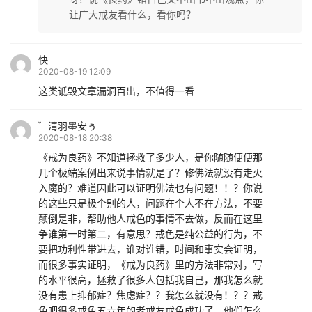
让广大戒友看什么，看你吗？
快
2020-08-19 12:09
这类诋毁文章漏洞百出，不值得一看
゛清羽墨安ぅ
2020-08-18 20:38
《戒为良药》不知道拯救了多少人，是你随随便便那
几个极端案例出来说事情就是了？修佛法就没有走火
入魔的？难道因此可以证明佛法也有问题！！？你说
的这些只是极个别的人，问题在个人不在方法，不要
颠倒是非，帮助他人戒色的事情不去做，反而在这里
争谁第一时第二，有意思？戒色是纯公益的行为，不
要把功利性带进去，谁对谁错，时间和事实会证明，
而很多事实证明，《戒为良药》里的方法非常对，写
的水平很高，拯救了很多人包括我自己，那我怎么就
没有患上抑郁症？焦虑症？？我怎么就没有！？？戒
色吧很多戒色五六年的老戒友戒色成功了，他们怎么