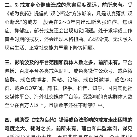
二、对戒友身心健康造成的危害程度深远，前所未有。
受
《戒为良药》提倡的“观心断念”方法影响，凡是认真落实“观
心断念”的戒友一般会在2～3年内出现断念强迫症、焦虑
症、抑郁症，部分戒友还会出现幻觉问题。处于求学或工作
黄金时期的戒友，还会出现人格扭曲、心理冷漠、无法融入
现实生活、正常社交能力严重下降等问题。
三、影响波及的平台范围和群体人数之多，前所未有。
平台
包括：百度平台各类戒色贴吧、戒色类微信公众号、戒色微
信群、戒色类博客、网站、论坛、戒色类微博、戒色QQ
群、戒色QQ空间、简书、快手、抖音、知乎、国内其他社
交媒体平台、海外社交媒体平台等。受影响的真实群体人数
至少在百万人以上。且该数字还在不断攀升中。
四、帮助受《戒为良药》错误戒色法影响的戒友走出困境的
难度之大、耗时之长，前所未有。
理由和典型案例，详见