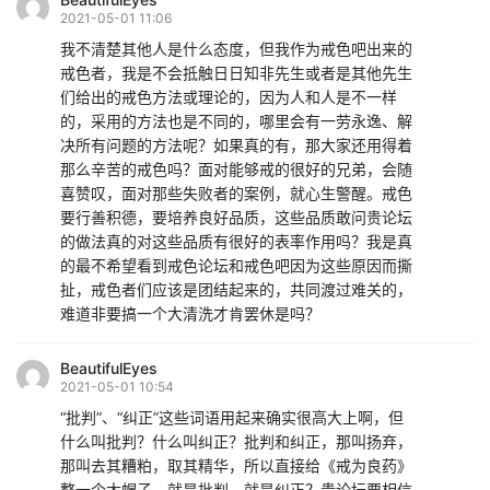
2021-05-01 11:06
我不清楚其他人是什么态度，但我作为戒色吧出来的
戒色者，我是不会抵触日日知非先生或者是其他先生
们给出的戒色方法或理论的，因为人和人是不一样
的，采用的方法也是不同的，哪里会有一劳永逸、解
决所有问题的方法呢？如果真的有，那大家还用得着
那么辛苦的戒色吗？面对能够戒的很好的兄弟，会随
喜赞叹，面对那些失败者的案例，就心生警醒。戒色
要行善积德，要培养良好品质，这些品质敢问贵论坛
的做法真的对这些品质有很好的表率作用吗？我是真
的最不希望看到戒色论坛和戒色吧因为这些原因而撕
扯，戒色者们应该是团结起来的，共同渡过难关的，
难道非要搞一个大清洗才肯罢休是吗？
BeautifulEyes
2021-05-01 10:54
“批判”、“纠正”这些词语用起来确实很高大上啊，但
什么叫批判？什么叫纠正？批判和纠正，那叫扬弃，
那叫去其糟粕，取其精华，所以直接给《戒为良药》
整一个大帽子，就是批判，就是纠正？贵论坛要相信