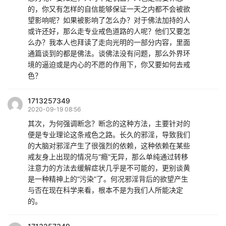
的，你又有怎样的自信能够保证一天之内都不会被欲
望影响呢？如果被影响了怎么办？对于佛法加持的人
或许还好，那么走专业戒色道路的人呢？他们又要怎
么办？我本人也拜读了走向光明的一部分内容，里面
通篇谈到的都是佛法。谈佛法没有问题，那么外界环
境的逼迫或是内心的不愿的作用下，你又要如何去戒
色？
1713257349
2020-09-19 08:56
其次，为何强调断念？断念的这种方法，主要针对的
便是专业理论这条戒色之路。长久的邪淫，导致我们
的大脑对邪淫产生了很强烈的依赖，这种依赖在某些
戒友身上出现的情况与“瘾”无异，那么单纯通过转移
注意力的方法去缓解症状几乎是不可能的，更别谈黄
是一种精神上的“污染”了。何况邪淫背后的欲望产生
与否在现在科学来看，根本不是为我们人所能决定
的。