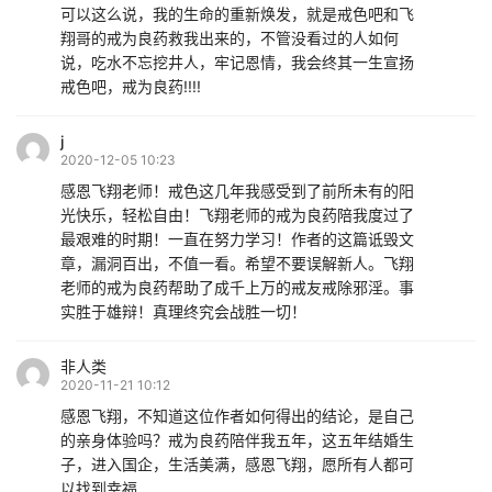
可以这么说，我的生命的重新焕发，就是戒色吧和飞
翔哥的戒为良药救我出来的，不管没看过的人如何
说，吃水不忘挖井人，牢记恩情，我会终其一生宣扬
戒色吧，戒为良药!!!!
j
2020-12-05 10:23
感恩飞翔老师！戒色这几年我感受到了前所未有的阳
光快乐，轻松自由！飞翔老师的戒为良药陪我度过了
最艰难的时期！一直在努力学习！作者的这篇诋毁文
章，漏洞百出，不值一看。希望不要误解新人。飞翔
老师的戒为良药帮助了成千上万的戒友戒除邪淫。事
实胜于雄辩！真理终究会战胜一切！
非人类
2020-11-21 10:12
感恩飞翔，不知道这位作者如何得出的结论，是自己
的亲身体验吗？戒为良药陪伴我五年，这五年结婚生
子，进入国企，生活美满，感恩飞翔，愿所有人都可
以找到幸福