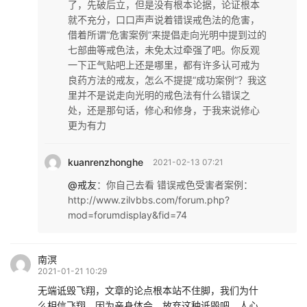
了，先破后立，但是没有根本论据，论证根本
就不充分，口口声声说着错误戒色法的危害，
借着所谓“危害案例”来提倡走向光明中提到过的
七部曲等戒色法，未免太过牵强了吧。你反观
一下正气贴吧上还是哪里，都有许多认可戒为
良药方法的戒友，怎么不提提“成功案例”？我这
里并不是说走向光明的戒色法有什么错误之
处，还是那句话，修心和修身，于我来说修心
更为有力
kuanrenzhonghe
2021-02-13 07:21
@戒友
：
你自己去看 错误戒色受害者案例：
http://www.zilvbbs.com/forum.php?
mod=forumdisplay&fid=74
南溟
2021-01-21 10:29
无端诋毁飞翔，文章的论点根本站不住脚，我们为什
么相信飞翔，因为亲身体会，放弃这种诋毁吧，人心