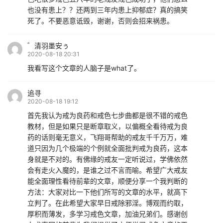
也没有患上？？还两到三年内患上抑郁症？真的搞笑
死了。不要恶意诋毁，谢谢，否则会招来祸患。
゛清羽墨安ぅ
2020-08-18 20:31
我看写这个文章的人脑子是what了。
追寻
2020-08-18 19:12
首先我认为戒为良药和戒色七步曲都是很不错的戒色
教材，但是如果只是断章取义，以偏概全看待戒为良
药的话则毫无意义，飞翔哥帮助的戒友千千万万，难
道只因为几个极端的个例就全面批判戒为良药，这本
身就是不对的。有佛缘的戒友一定听说过，学佛依然
会有走火入魔的，是谁之过不言而喻。希望广大戒友
能全面理性看待前辈的文章，顺便分享一个我判断的
方法：大家对比一下他们所写的文章的水平，就高下
立判了。在此希望大家早日戒除邪淫。博观而约取，
厚积而薄发，多学习戒色文章，加油兄弟们。感谢创