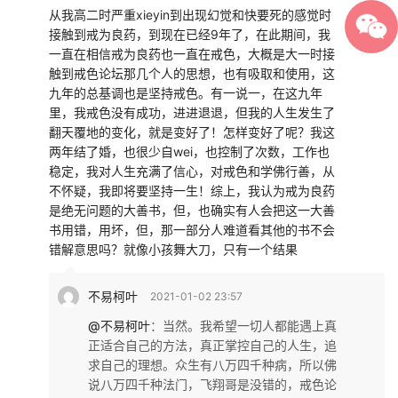
从我高二时严重xieyin到出现幻觉和快要死的感觉时
接触到戒为良药，到现在已经9年了，在此期间，我
一直在相信戒为良药也一直在戒色，大概是大一时接
触到戒色论坛那几个人的思想，也有吸取和使用，这
九年的总基调也是坚持戒色。有一说一，在这九年
里，我戒色没有成功，进进退退，但我的人生发生了
翻天覆地的变化，就是变好了！怎样变好了呢？我这
两年结了婚，也很少自wei，也控制了次数，工作也
稳定，我对人生充满了信心，对戒色和学佛行善，从
不怀疑，我即将要坚持一生！综上，我认为戒为良药
是绝无问题的大善书，但，也确实有人会把这一大善
书用错，用坏，但，那一部分人难道看其他的书不会
错解意思吗？就像小孩舞大刀，只有一个结果
不易柯叶
2021-01-02 23:57
@不易柯叶
：
当然。我希望一切人都能遇上真
正适合自己的方法，真正掌控自己的人生，追
求自己的理想。众生有八万四千种病，所以佛
说八万四千种法门，飞翔哥是没错的，戒色论