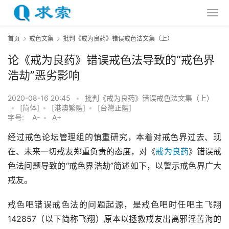
首页
戒色文集
批判《戒为良药》错误戒色法文集（上）
论《戒为良药》错误戒色法导致的“戒色界
浩劫”恶劣影响
2020-08-16 20:45
•
批判《戒为良药》错误戒色法文集（上）
•
[简体]
•
[港澳繁體]
•
[台灣正體]
字号:
A-
•
A+
经过戒色论坛管理组的慎重研究，本着对戒色界过去、现
在、未来一切戒友郑重负责的态度，对《
戒为良药
》错误戒
色法问题导致的“戒色界浩劫”简述如下，以警示戒色界广大
戒友。
戒色吧错误戒色法的问题起源，是戒色吧时任吧主飞翔
142857（以下简称飞翔）原本以拯救戒友出离邪淫苦海的