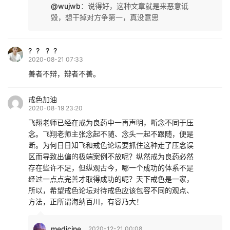
@wujwb
：
说得好，这种文章就是来恶意诋
毁，想干掉对方争第一，真没意思
? ? ? ?
2020-08-21 07:33
善者不辩，辩者不善。
戒色加油
2020-08-19 23:20
飞翔老师已经在戒为良药中一再声明，断念不同于压
念。飞翔老师主张念起不随、念头一起不跟随，便是
断。为何日日知飞和戒色论坛要抓住这种走了压念误
区而导致出偏的极端案例不放呢？纵然戒为良药必然
存在些许不足，但纵观古今，哪一个成功的体系不是
经过一点点完善才取得成功的呢？天下戒色是一家，
所以，希望戒色论坛对待戒色应该包容不同的观点、
方法，正所谓海纳百川，有容乃大！
medicine
2020-12-21 00:08