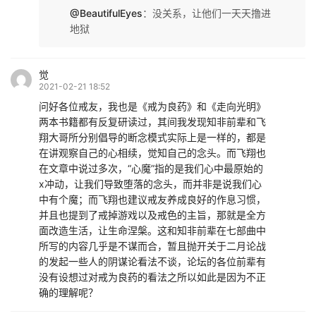
@BeautifulEyes
：
没关系，让他们一天天撸进
地狱
觉
2021-02-21 18:52
问好各位戒友，我也是《戒为良药》和《走向光明》
两本书籍都有反复研读过，其间我发现知非前辈和飞
翔大哥所分别倡导的断念模式实际上是一样的，都是
在讲观察自己的心相续，觉知自己的念头。而飞翔也
在文章中说过多次，“心魔”指的是我们心中最原始的
x冲动，让我们导致堕落的念头，而并非是说我们心
中有个魔；而飞翔也建议戒友养成良好的作息习惯，
并且也提到了戒掉游戏以及戒色的主旨，那就是全方
面改造生活，让生命涅槃。这和知非前辈在七部曲中
所写的内容几乎是不谋而合，暂且抛开关于二月论战
的发起一些人的阴谋论看法不谈，论坛的各位前辈有
没有设想过对戒为良药的看法之所以如此是因为不正
确的理解呢？