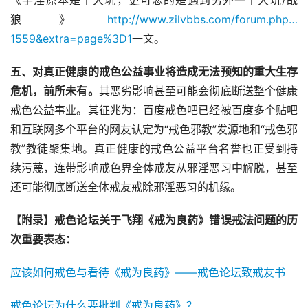
《手淫原本是个大坑，更可悲的是遇到另外一个大坑/战
狼》
http://www.zilvbbs.com/forum.php…
1559&extra=page%3D1
一文。
五、对真正健康的戒色公益事业将造成无法预知的重大生存
危机，前所未有。
其恶劣影响甚至可能会彻底断送整个健康
戒色公益事业。其征兆为：百度戒色吧已经被百度多个贴吧
和互联网多个平台的网友认定为“戒色邪教”发源地和“戒色邪
教”教徒聚集地。真正健康的戒色公益平台名誉也正受到持
续污蔑，连带影响戒色界全体戒友从邪淫恶习中解脱，甚至
还可能彻底断送全体戒友戒除邪淫恶习的机缘。
【附录】戒色论坛关于飞翔《戒为良药》错误戒法问题的历
次重要表态：
应该如何戒色与看待《戒为良药》——戒色论坛致戒友书
戒色论坛为什么要批判《戒为良药》？