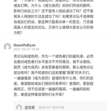
戒友们啊，为什么《戒为良药》如你们所说的那样，
影响力如此之大？还不是有人因此成功了吗？还不是
很多人用他的方法走成功了吗？如果贵论坛不选择相
信戒友们的话，那这种只能表达单一的意志、乃至最
高层人的意志的论坛，又有什么值得大家去认可的地
方呢？
BeautifulEyes
2021-05-01 10:45
贵论坛和戒色吧，作为一个戒色者们的避风港，必然
会面对戒色者们水平层次不齐的情况，我不太相信，
既然《戒为良药》会有受害者的案例，那么戒色论坛
就没有吗？我不知道你们这些掌握“真理”的天才们，
一遍遍强调《戒为良药》是错的有什么用，你们的态
度，难道能给戒友们很好的表率吗？是错的，那就接
纳改正，但不应该是一遍遍的强调，一遍遍的贴标
签，难道这样做显得你们水平高？
逆风笑
2022-01-18 07:26