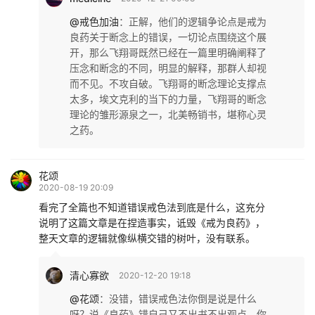
@戒色加油
：
正解，他们的逻辑争论点是戒为
良药关于断念上的错误，一切论点围绕这个展
开，那么飞翔哥既然已经在一篇里明确阐释了
压念和断念的不同，明显的解释，那群人却视
而不见。不攻自破。飞翔哥的断念理论支撑点
太多，埃文克利的当下的力量，飞翔哥的断念
理论的雏形源泉之一，北美畅销书，堪称心灵
之药。
花颂
2020-08-19 20:09
看完了全篇也不知道错误戒色法到底是什么，这充分
说明了这篇文章是在捏造事实，诋毁《戒为良药》，
整天文章的逻辑就像纵横交错的树叶，没有联系。
清心寡欲
2020-12-20 19:18
@花颂
：
没错，错误戒色法你倒是说是什么
呀？说《良药》错自己又不出书不出观点，你