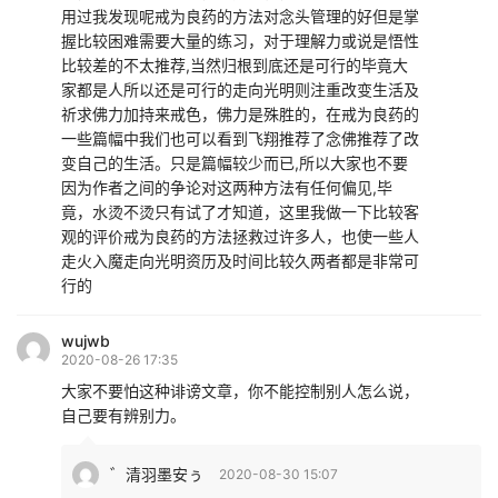
用过我发现呢戒为良药的方法对念头管理的好但是掌
握比较困难需要大量的练习，对于理解力或说是悟性
比较差的不太推荐,当然归根到底还是可行的毕竟大
家都是人所以还是可行的走向光明则注重改变生活及
祈求佛力加持来戒色，佛力是殊胜的，在戒为良药的
一些篇幅中我们也可以看到飞翔推荐了念佛推荐了改
变自己的生活。只是篇幅较少而已,所以大家也不要
因为作者之间的争论对这两种方法有任何偏见,毕
竟，水烫不烫只有试了才知道，这里我做一下比较客
观的评价戒为良药的方法拯救过许多人，也使一些人
走火入魔走向光明资历及时间比较久两者都是非常可
行的
wujwb
2020-08-26 17:35
大家不要怕这种诽谤文章，你不能控制别人怎么说，
自己要有辨别力。
゛清羽墨安ぅ
2020-08-30 15:07