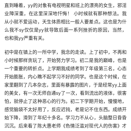
直到睡着，yy的对象有电视明星和班上的漂亮的女生，邪淫
业障深重，在这里深深地忏悔！ 小时候就有那种想法。我
从小就不爱运动，天生体质相比一般人要差点。这也是为什
么我不sy仅仅是yy就导致后面一系列挫折的原因，当然，
也和我yy严重有关。
初中是在镇上的一所中学，我念的走读。上了初中，不再和
小时候那样贪玩了，开始努力学习。初二是我的巅峰，也是
一个重要的转折点。上学期我成绩考到了年级第三名，心态
开始膨胀，内心瞧不起学习不好的同学。也是这个时候，在
家里翻到了几本杂志，里面有暴露的图片，于是经常yy上面
的美女，有一次无师自通sy了一次，看到流出的液体，很害
怕，就停止了这种恶心的行为。初二下学期开始，慢慢地，
感觉脑袋不太好用了，反应迟钝，老是记不住东西。成绩开
始下降，滑到了年纪十多名。学习力不从心，头脑整日昏昏
沉沉。后来看了陈大惠老师《色情泛滥对现代人的伤害》才