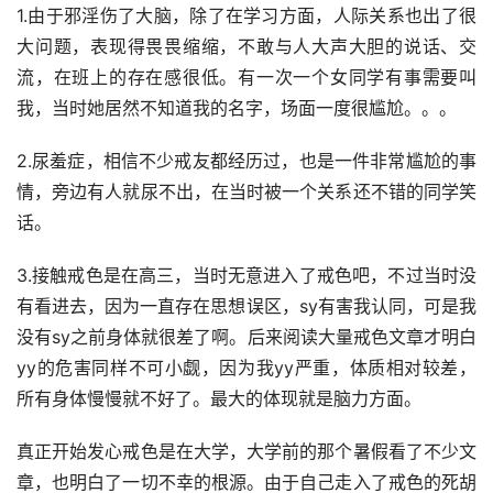
1.由于邪淫伤了大脑，除了在学习方面，人际关系也出了很
大问题，表现得畏畏缩缩，不敢与人大声大胆的说话、交
流，在班上的存在感很低。有一次一个女同学有事需要叫
我，当时她居然不知道我的名字，场面一度很尴尬。。。
2.尿羞症，相信不少戒友都经历过，也是一件非常尴尬的事
情，旁边有人就尿不出，在当时被一个关系还不错的同学笑
话。
3.接触戒色是在高三，当时无意进入了戒色吧，不过当时没
有看进去，因为一直存在思想误区，sy有害我认同，可是我
没有sy之前身体就很差了啊。后来阅读大量戒色文章才明白
yy的危害同样不可小觑，因为我yy严重，体质相对较差，
所有身体慢慢就不好了。最大的体现就是脑力方面。
真正开始发心戒色是在大学，大学前的那个暑假看了不少文
章，也明白了一切不幸的根源。由于自己走入了戒色的死胡