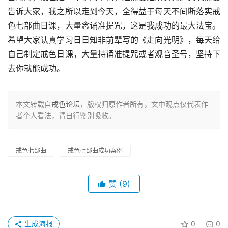
告诉大家，我之所以走到今天，全得益于每天不间断落实戒
色七部曲日课，大量念诵准提咒，这是我成功的最大法宝。
希望大家认真学习日日知非前辈写的《走向光明》，每天给
自己制定戒色日课，大量持诵准提咒或者观音圣号，坚持下
去你就能成功。
本文转载自
戒色论坛
，版权归原作者所有，文中观点仅代表作
者个人看法，请自行鉴别吸收。
戒色七部曲
戒色七部曲成功案例
赞
(9)
生成海报
0
0