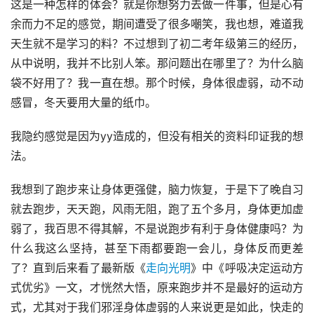
这是一种怎样的体会？就是你想努力去做一件事，但是心有
余而力不足的感觉，期间遭受了很多嘲笑，我也想，难道我
天生就不是学习的料？不过想到了初二考年级第三的经历，
从中说明，我并不比别人笨。那问题出在哪里了？为什么脑
袋不好用了？我一直在想。那个时候，身体很虚弱，动不动
感冒，冬天要用大量的纸巾。
我隐约感觉是因为yy造成的，但没有相关的资料印证我的想
法。
我想到了跑步来让身体更强健，脑力恢复，于是下了晚自习
就去跑步，天天跑，风雨无阻，跑了五个多月，身体更加虚
弱了，我百思不得其解，不是说跑步有利于身体健康吗？为
什么我这么坚持，甚至下雨都要跑一会儿，身体反而更差
了？直到后来看了最新版《
走向光明
》中《呼吸决定运动方
式优劣》一文，才恍然大悟，原来跑步并不是最好的运动方
式，尤其对于我们邪淫身体虚弱的人来说更是如此，快走的