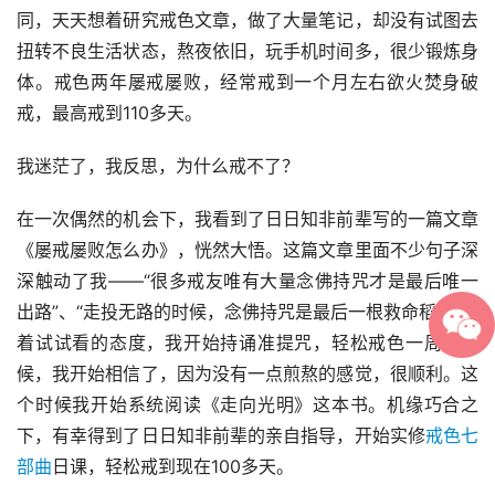
同，天天想着研究戒色文章，做了大量笔记，却没有试图去
扭转不良生活状态，熬夜依旧，玩手机时间多，很少锻炼身
体。戒色两年屡戒屡败，经常戒到一个月左右欲火焚身破
戒，最高戒到110多天。
我迷茫了，我反思，为什么戒不了？
在一次偶然的机会下，我看到了日日知非前辈写的一篇文章
《屡戒屡败怎么办》，恍然大悟。这篇文章里面不少句子深
深触动了我——“很多戒友唯有大量念佛持咒才是最后唯一
出路”、“走投无路的时候，念佛持咒是最后一根救命稻草”抱
着试试看的态度，我开始持诵准提咒，轻松戒色一周的时
候，我开始相信了，因为没有一点煎熬的感觉，很顺利。这
个时候我开始系统阅读《走向光明》这本书。机缘巧合之
下，有幸得到了日日知非前辈的亲自指导，开始实修
戒色七
部曲
日课，轻松戒到现在100多天。