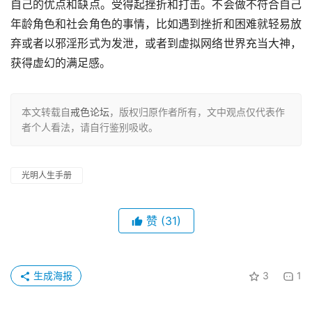
自己的优点和缺点。受得起挫折和打击。不会做不符合自己
年龄角色和社会角色的事情，比如遇到挫折和困难就轻易放
弃或者以邪淫形式为发泄，或者到虚拟网络世界充当大神，
获得虚幻的满足感。
本文转载自
戒色论坛
，版权归原作者所有，文中观点仅代表作
者个人看法，请自行鉴别吸收。
光明人生手册
赞
(31)
生成海报
3
1