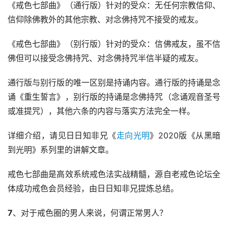
《戒色七部曲》（通行版）针对的受众：无任何宗教信仰、
信仰除佛教外的其他宗教、对念佛持咒不接受的戒友。
《戒色七部曲》（别行版）针对的受众：信佛戒友，虽不信
佛但可以接受念佛持咒、对念佛持咒半信半疑的戒友。
通行版与别行版的唯一区别是持诵内容。通行版的持诵是念
诵《重生誓言》，别行版的持诵是念佛持咒（念诵观音圣号
或准提咒），其他六条的内容与落实方法完全一样。
详细介绍，请见日日知非兄《
走向光明
》2020版《从黑暗
到光明》系列里的讲解文章。
戒色七部曲是高效系统戒色法实战精髓，源自老戒色论坛全
体成功戒色会员经验，由日日知非兄提炼总结。
7
、对于戒色圈的男人来说，何谓正常男人？