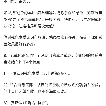
不可能走得太远！
如果把“戒色的本质”简单理解为戒除手淫和意淫，这就是典
型的“为了戒色而戒色”，是片面的、狭隘的、低层次的戒色
认识论，注定格局和层次太低！
你对戒色本质认识有多深，格局层次有多高，决定了你的戒
色效果最终有多好。
3
、老戒色论坛11年间涌现出的成功戒友，经验贴的经验高
度浓缩有如下4个特点：
1）正确认识戒色本质（见上述第2条）。
2）结合自身实际，认真阅读吸收论坛戒色成功前辈经验，
但非盲目照单全收，也不会海量阅读。
3） 真正做到“听话+执行”。