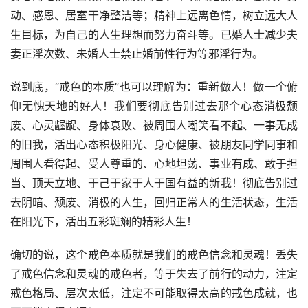
动、感恩、居室干净整洁等；精神上远离色情，树立远大人
生目标，为自己的人生理想而努力奋斗等。已婚人士减少夫
妻正淫次数、未婚人士禁止婚前性行为等邪淫行为。
说到底，“戒色的本质”也可以理解为：重新做人！做一个俯
仰无愧天地的好人！我们要彻底告别过去那个心态消极颓
废、心灵龌龊、身体衰败、被周围人嘲笑看不起、一事无成
的旧我，活出心态积极阳光、身心健康、被朋友同学同事和
周围人看得起、受人尊重的、心地坦荡、事业有成、敢于担
当、顶天立地、于己于家于人于国有益的新我！彻底告别过
去阴暗、颓废、消极的人生，回归正常人的生活状态，生活
在阳光下，活出五彩斑斓的精彩人生！
确切的说，这个戒色本质就是我们的戒色信念和灵魂！丢失
了戒色信念和灵魂的戒色者，等于失去了前行的动力，注定
戒色格局、层次太低，注定不可能取得太高的戒色成就，也