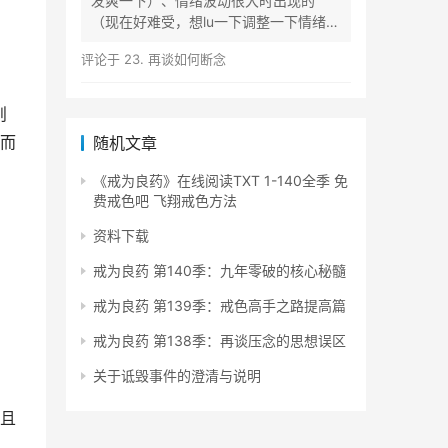
发爽一下）、情绪波动很大时出现的
（现在好难受，想lu一下调整一下情绪）
等...
评论于
23. 再谈如何断念
则
而
随机文章
《戒为良药》在线阅读TXT 1-140全季 免
费戒色吧 飞翔戒色方法
资料下载
戒为良药 第140季：九年零破的核心秘髓
戒为良药 第139季：戒色高手之路提高篇
戒为良药 第138季：再谈压念的思想误区
关于诋毁事件的澄清与说明
且