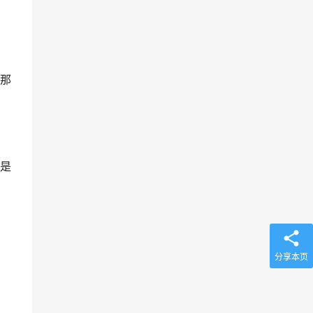
那
是
分享本页