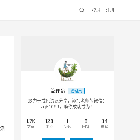
登录
注册
管理员
管理员
致力于戒色资源分享，添加老师的微信：
zq51099，助你成功戒为！
1.7K
128
1
8
84
文章
评论
问题
回答
粉丝
渐