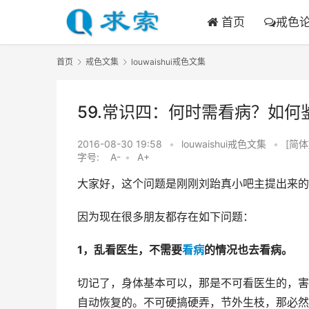
首页
戒色
首页
戒色文集
louwaishui戒色文集
59.常识四：何时需看病？如
2016-08-30 19:58
•
louwaishui戒色文集
•
[简体
字号:
A-
•
A+
大家好，这个问题是刚刚刘跆真小吧主提出来的
因为现在很多朋友都存在如下问题：
1，乱看医生，不需要
看病
的情况也去看病。
切记了，身体基本可以，那是不可看医生的，害
自动恢复的。不可硬搞硬弄，节外生枝，那必然