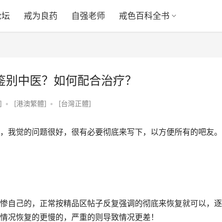
论坛
戒为良药
自强老师
戒色百科全书
何鉴别中医？如何配合治疗？
]
•
[港澳繁體]
•
[台灣正體]
，我觉的问题很好，很有必要彻底来写下，以方便所有的吧友。
惨自己的，正常按精品区帖子反复强调的彻底来恢复就可以，逐
情况恢复的更慢的，严重的则导致情况更差！