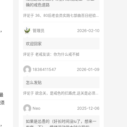
确的戒色道路
评论于
36、80后老会员实践七部曲百日经验谈兼苦口忠言
，
管理员
2026-02-10
欢迎回家
评论于
老戒友谈：你为什么戒不掉
1836411547
2026-01-09
怎么发贴
评论于
欲念关，是戒色的拦路虎,这关是必须过的
最
须
Neo
2025-12-06
如果是怂恿的（好长时间没lu了，想来一
，