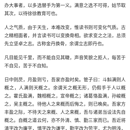
办大事者，以多选替手为第一义。满意之选不可得，姑节取
其次，以待徐徐教育可也。
人之气质，由于天生，本难改变，惟读书则可变化气质。古
之精相面者，并言读书可以变换骨相。欲求变之之法，总须
先立坚卓之志。古称金丹换骨，余谓立志即丹也。
凡目能见千里，而不能自见其睫，声音笑貌之拒人，每苦于
不自见，苦于不自知。
日中则昃，月盈则亏，吾家亦盈时矣。管子曰：斗斛满则人
概之，人满则天概之。余谓天之概无形，仍假手于人以概
之。霍氏盈满，魏相概之，宣帝概之；诸葛恪盈满，孙峻概
之，吴主概之。待他人之来概而后悔之，则已晚矣。吾家方
丰盈之际，不待天之来概、人之来概，吾与诸弟当设法先自
概之。自概之道云何，亦不外清、慎、勤三家而已。吾近将
清字改为廉字，慎字改为谦字，勤字改为劳字，尤为明浅，