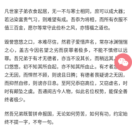
凡世家子弟衣食起居，无一不与寒士相同，庶可以成大器；
若沾染富贵气习，则难望有成。吾忝为将相，而所有衣服不
值三百金，愿尔等常守此俭朴之风，亦惜福之道也。
毁誉悠悠之口，本难尽信，然君子爱惜声名，常存冰渊惴惴
之心，盖古今因名望之劣而获罪者极多，不能不慎修以远
罪。吾兄弟于有才无德者，亦当不没其长，而稍远其人。众
口悠悠，初不知其所自起，亦不知其所由止。有才者忿疑谤
之无因，而悍然不顾，则谤且日腾；有德者畏疑谤之无因，
而抑然自修，则谤亦日息。至阿兄忝窃高位，又窃虚名，时
时有颠坠之虞。吾通阅古今人物，似此名位权势，能保全善
终者极少。
然吾兄弟既誓拼命报国，无论如何劳苦，如何有功，约定始
终不提一字，不夸一句。