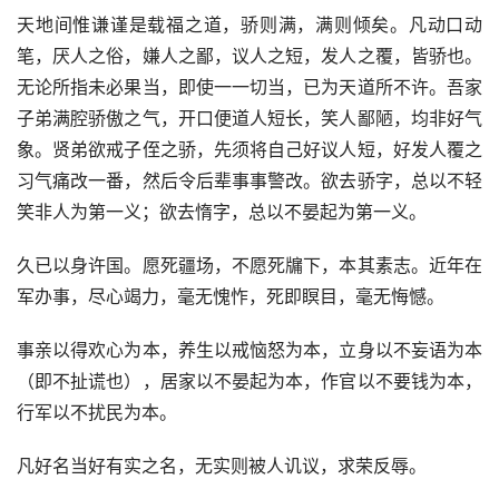
天地间惟谦谨是载福之道，骄则满，满则倾矣。凡动口动
笔，厌人之俗，嫌人之鄙，议人之短，发人之覆，皆骄也。
无论所指未必果当，即使一一切当，已为天道所不许。吾家
子弟满腔骄傲之气，开口便道人短长，笑人鄙陋，均非好气
象。贤弟欲戒子侄之骄，先须将自己好议人短，好发人覆之
习气痛改一番，然后令后辈事事警改。欲去骄字，总以不轻
笑非人为第一义；欲去惰字，总以不晏起为第一义。
久已以身许国。愿死疆场，不愿死牖下，本其素志。近年在
军办事，尽心竭力，毫无愧怍，死即瞑目，毫无悔憾。
事亲以得欢心为本，养生以戒恼怒为本，立身以不妄语为本
（即不扯谎也），居家以不晏起为本，作官以不要钱为本，
行军以不扰民为本。
凡好名当好有实之名，无实则被人讥议，求荣反辱。