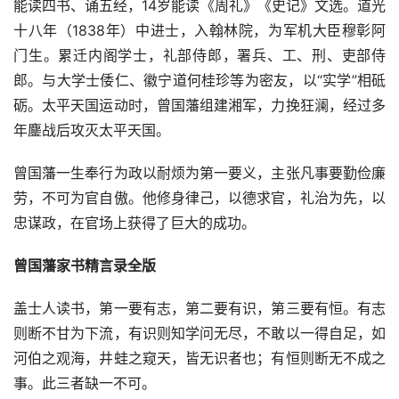
能读四书、诵五经，14岁能读《周礼》《史记》文选。道光
十八年（1838年）中进士，入翰林院，为军机大臣穆彰阿
门生。累迁内阁学士，礼部侍郎，署兵、工、刑、吏部侍
郎。与大学士倭仁、徽宁道何桂珍等为密友，以“实学”相砥
砺。太平天国运动时，曾国藩组建湘军，力挽狂澜，经过多
年鏖战后攻灭太平天国。
曾国藩一生奉行为政以耐烦为第一要义，主张凡事要勤俭廉
劳，不可为官自傲。他修身律己，以德求官，礼治为先，以
忠谋政，在官场上获得了巨大的成功。
曾国藩家书精言录全版
盖士人读书，第一要有志，第二要有识，第三要有恒。有志
则断不甘为下流，有识则知学问无尽，不敢以一得自足，如
河伯之观海，井蛙之窥天，皆无识者也；有恒则断无不成之
事。此三者缺一不可。