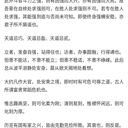
此外斗智斗力之强，则有因强而大兴，亦有因强而大败。故
吾辈在自修处求强则可，在胜人处求强则不可。若专在胜人
处求强，其能强到底与否尚未可知。即使终身强横安稳，亦
君子所不屑道也。
天道忌巧、天道忌盈、天道忌贰。
立者，发奋自强，站得住也；达者，办事圆融，行得通也。
但患不能达，不患不能立；但患不稳适，不患不峥嵘。此后
总从波平浪静处安身，莫从掀天揭地处着想。
大约凡作大官，处安荣之境，即时时有可危可辱之道，古人
所谓富贵常蹈危机也。
惟志趣高坚，则可化柔为刚；清则易刻，惟襟怀闲远，则可
化刻为厚。
历览有国有家之兴，皆由克勤克俭所致。其衰也，则反是。