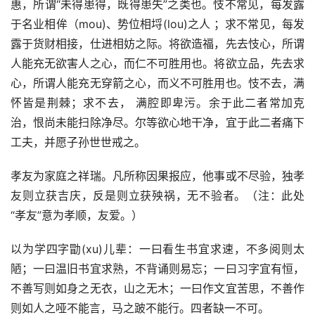
惠，所谓“未得患得，既得患失”之类也。忮不常见，每发露
于名业相侔（mou)、势位相埒(lou)之人 ；求不常见，每发
露于货财相接，仕进相妨之际。将欲造福，先去忮心，所谓
人能充无欲害人之心，而仁不可胜用也。将欲立品，先去求
心，所谓人能充无穿箭之心，而义不可胜用也。忮不去，满
怀皆是荆棘；求不去， 满腔即卑污。余于此二者常加克
治，恨尚未能扫除净尽。尔等欲心地干净，宜于此二者痛下
工夫，并愿子孙世世戒之。
孝友为家庭之祥瑞。凡所称因果报应，他事或不尽验，独孝
友则立获吉庆，反是则立获殃祸，无不验者。（注：此处
“孝友”意为孝顺，友爱。）
以为学四字勖(xu)儿辈：一曰看生书宜求速，不多阅则太
陋；一曰温旧书宜求熟，不背诵则易忘；一曰习字宜有恒，
不善写则如身之无衣，山之无木；一曰作文宜苦思，不善作
则如人之哑不能言，马之跛不能行。四者缺一不可。