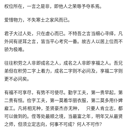
权位所在，一言之是非，即他人之荣辱予夺系焉。
爱惜物力，不失寒士之家风而已。
君子大过人处，只在虚心而已。不特吾之言当细心寻绎，凡
外间有逆耳之言，皆当平心考究一番。故古人以居上位而不
骄为极难。
往往积劳之人非即成名之人，成名之人非即享福之人。吾兄
弟但在积劳二字上着力，成名二字则不必问及，享福二字则
更不必问矣。
有福不可享尽，有势不可使尽。勤字工夫，第一贵早起，第
二贵有恒。俭字工夫，第一莫着华丽衣服，第二莫多用仆婢
雇工。凡将相无种，圣贤豪杰亦无种，   只要人肯立志，都
可以做到的。侄等处最顺之境，当最富之年，明年又从最贤
之师，但须立定志向，何事不可成？何人不可作？