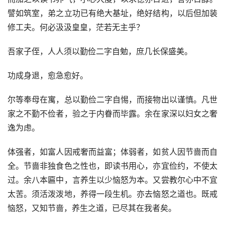
譬如筑室，弟之立功已有绝大基址，绝好结构，以后但加装
修工夫。何必汲汲皇皇，茫若无主乎？
吾家子侄，人人须以勤俭二字自勉，庶几长保盛美。
功成身退，愈急愈好。
尔等奉母在寓，总以勤俭二字自惕，而接物出以谨慎。凡世
家之不勤不俭者，验之于内眷而毕露。余在家深以妇女之奢
逸为虑。
体强者，如富人因戒奢而益富；体弱者，如贫人因节啬而自
全。节啬非独食色之性也，即读书用心，亦宜俭约，不使太
过。余八本匾中，言养生以少恼怒为本。又尝教尔心中不宜
太苦。须活泼泼地，养得一段生机。亦去恼怒之道也。既戒
恼怒，又知节啬，养生之道，已尽其在我者矣。