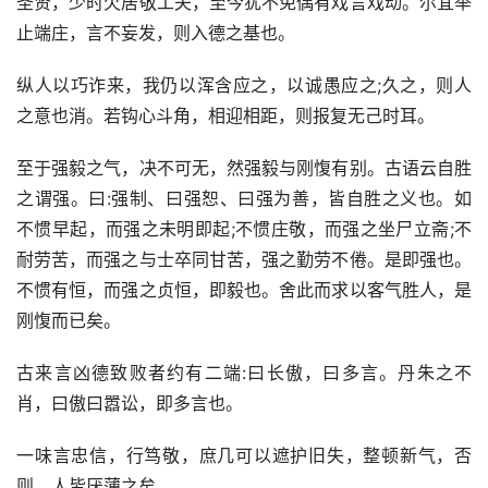
圣贤，少时欠居敬工夫，至今犹不免偶有戏言戏动。尔宜举
止端庄，言不妄发，则入德之基也。
纵人以巧诈来，我仍以浑含应之，以诚愚应之;久之，则人
之意也消。若钩心斗角，相迎相距，则报复无己时耳。
至于强毅之气，决不可无，然强毅与刚愎有别。古语云自胜
之谓强。曰:强制、曰强恕、曰强为善，皆自胜之义也。如
不惯早起，而强之未明即起;不惯庄敬，而强之坐尸立斋;不
耐劳苦，而强之与士卒同甘苦，强之勤劳不倦。是即强也。
不惯有恒，而强之贞恒，即毅也。舍此而求以客气胜人，是
刚愎而已矣。
古来言凶德致败者约有二端:曰长傲，曰多言。丹朱之不
肖，曰傲曰嚣讼，即多言也。
一味言忠信，行笃敬，庶几可以遮护旧失，整顿新气，否
则，人皆厌薄之矣。