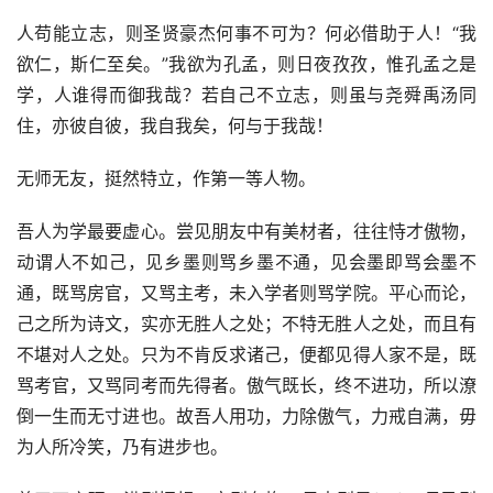
人苟能立志，则圣贤豪杰何事不可为？何必借助于人！“我
欲仁，斯仁至矣。”我欲为孔孟，则日夜孜孜，惟孔孟之是
学，人谁得而御我哉？若自己不立志，则虽与尧舜禹汤同
住，亦彼自彼，我自我矣，何与于我哉！
无师无友，挺然特立，作第一等人物。
吾人为学最要虚心。尝见朋友中有美材者，往往恃才傲物，
动谓人不如己，见乡墨则骂乡墨不通，见会墨即骂会墨不
通，既骂房官，又骂主考，未入学者则骂学院。平心而论，
己之所为诗文，实亦无胜人之处；不特无胜人之处，而且有
不堪对人之处。只为不肯反求诸己，便都见得人家不是，既
骂考官，又骂同考而先得者。傲气既长，终不进功，所以潦
倒一生而无寸进也。故吾人用功，力除傲气，力戒自满，毋
为人所冷笑，乃有进步也。