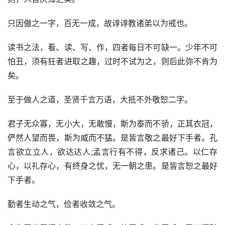
只因傲之一字，百无一成，故谆谆教诸弟以为戒也。
读书之法，看、读、写、作，四者每日不可缺一。少年不可
怕丑，须有狂者进取之趣，过时不试为之，则后此弥不肯为
矣。
至于做人之道，圣贤千言万语，大抵不外敬恕二字。
君子无众寡，无小大，无敢慢，斯为泰而不骄，正其衣冠，
俨然人望而畏，斯为威而不猛。是皆言敬之最好下手者。孔
言欲立立人，欲达达人;孟言行有不得，反求诸己。以仁存
心，以礼存心，有终身之忧，无一朝之患。是皆言恕之最好
下手者。
勤者生动之气，俭者收敛之气。