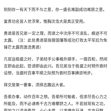
刻刻存一有天下而不与之意，存一盛名难副成功难居之意。
富贵功名皆人世浮荣，惟胸次浩大是真正受用。
勇退是吾兄弟一定之理，而退之中次序不可凌乱，痕迹不可
太露。（注：此处勇退是指曾国藩等成功打败太平军后为免
锋芒太露而激流勇退）
凡官运极盛之时，子弟经手公事格外顺手，一倡百和，然闲
言即由此起，怨谤即由此兴。吾兄弟当于极盛之时预作衰时
设想，当盛时百事平顺之际预为衰时百事拂逆地步。
择交是第一要事，须择志趣远大者。
吾辈办事，动作百年之想。吾辈所可勉者，但求尽吾心力之
所能及，而不必遽希千古万难攀跻之人。不若就现有之功，
而加之以读书养气，小心大度，以求德亦日进，言亦日醇。