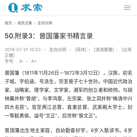
首页
戒色文集
走向光明
50.附录3：曾国藩家书精言录
2016-07-21 10:02
•
走向光明
•
[简体]
•
[港澳繁體]
•
[台灣
正體]
字号:
A-
•
A+
曾国藩（1811年11月26日－1872年3月12日），汉族，初名
子城，字伯涵，号涤生，宗圣曾子七十世孙。中国近代政治
家、战略家、理学家、文学家，湘军的创立者和统帅。与胡
林翼并称“曾胡”，与李鸿章、左宗棠、张之洞并称“晚清中兴
四大名臣”。官至两江总督、直隶总督、武英殿大学士，封
一等毅勇侯，谥号“文正”，后世称“曾文正”。
曾国藩出生地主家庭，自幼勤奋好学，6岁入塾读书。8岁