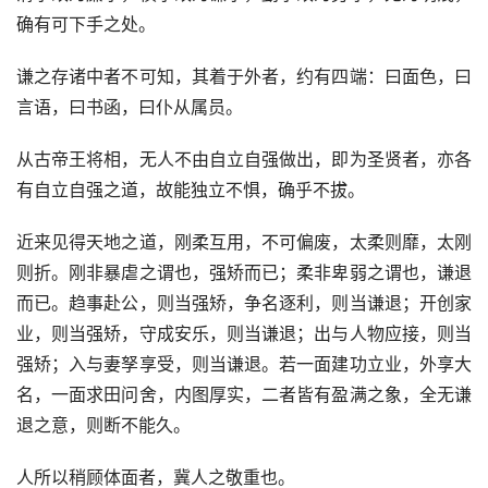
确有可下手之处。
谦之存诸中者不可知，其着于外者，约有四端：曰面色，曰
言语，曰书函，曰仆从属员。
从古帝王将相，无人不由自立自强做出，即为圣贤者，亦各
有自立自强之道，故能独立不惧，确乎不拔。
近来见得天地之道，刚柔互用，不可偏废，太柔则靡，太刚
则折。刚非暴虐之谓也，强矫而已；柔非卑弱之谓也，谦退
而已。趋事赴公，则当强矫，争名逐利，则当谦退；开创家
业，则当强矫，守成安乐，则当谦退；出与人物应接，则当
强矫；入与妻孥享受，则当谦退。若一面建功立业，外享大
名，一面求田问舍，内图厚实，二者皆有盈满之象，全无谦
退之意，则断不能久。
人所以稍顾体面者，冀人之敬重也。