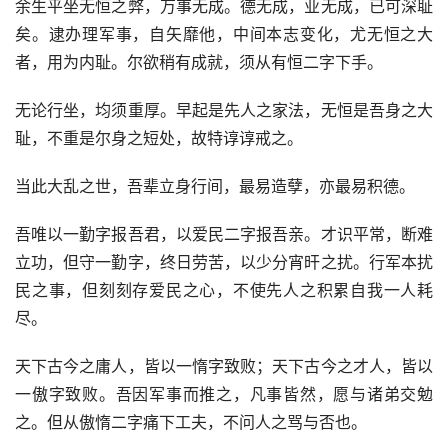
余生平坐无恒之弊，万事无成。德无成，业无成，已可深耻
矣。逮办理军事，自矢靡他，中间本志变化，尤无恒之大
者，用为内耻。尔欲稍有成就，须从有恒二字下手。
无论行坐，均须重厚。早起是先人之家法，无恒是吾身之大
耻，不重是尔身之短处，故特谆谆戒之。
当此大乱之世，吾辈立身行间，最易造孽，亦最易积德。
吾唯以一勤字报吾君，以爱民二字报吾亲。才识平常，断难
立功，但守一勤字，终日劳苦，以少分宵旰之扰。行军本扰
民之事，但刻刻存爱民之心，不使先人之积累自我一人耗
尽。
天下古今之庸人，皆以一惰字致败；天下古今之才人，皆以
一傲字致败。吾因军事而推之，凡事皆然，愿与诸弟交勉
之。但从傲惰二字痛下工夫，不问人之骂与否也。