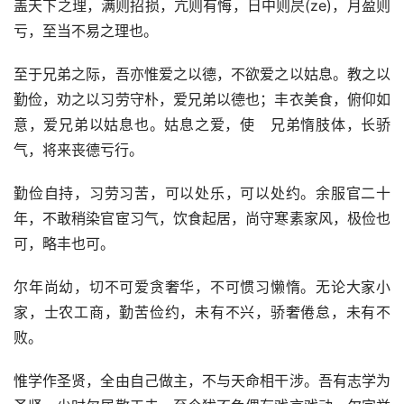
盖天下之理，满则招损，亢则有悔，日中则昃(ze)，月盈则
亏，至当不易之理也。
至于兄弟之际，吾亦惟爱之以德，不欲爱之以姑息。教之以
勤俭，劝之以习劳守朴，爱兄弟以德也；丰衣美食，俯仰如
意，爱兄弟以姑息也。姑息之爱，使   兄弟惰肢体，长骄
气，将来丧德亏行。
勤俭自持，习劳习苦，可以处乐，可以处约。余服官二十
年，不敢稍染官宦习气，饮食起居，尚守寒素家风，极俭也
可，略丰也可。
尔年尚幼，切不可爱贪奢华，不可惯习懒惰。无论大家小
家，士农工商，勤苦俭约，未有不兴，骄奢倦怠，未有不
败。
惟学作圣贤，全由自己做主，不与天命相干涉。吾有志学为