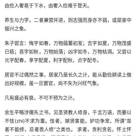
由俭入奢易于下水，由奢入俭难于登天。
养生与力学，二者兼营并进，则志强而身亦不弱，或是家中
振兴之象。
朱子尝言：悔字如春，万物蕴蓄初发；吉字如夏，万物茂盛
已极；吝字如秋，万物始落；凶字如冬，万物枯凋。又尝以
元字配春，享字配夏，利字配秋，贞字配冬。
居官不过偶然之事，居家乃是长久之计，能从勤俭耕读上做
出好规模，虽一旦罢官，尚不失为兴旺气象。
凡有盛必有衰，不可不预为之计。
余生平略涉儒先之书，见圣贤教人修身，千言万语，而要以
不忮(zhi)不求为重。忮者，嫉贤害能，妒功争宠，所谓“怠
者不能修，忌者畏人修”之类也。 求者，贪利贪名，怀土怀