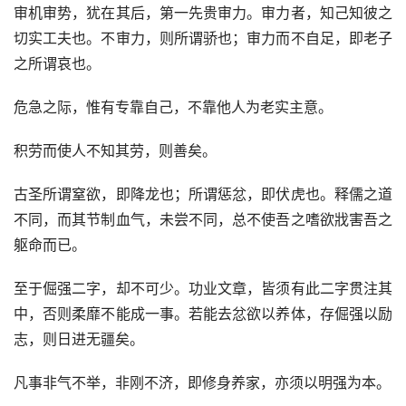
审机审势，犹在其后，第一先贵审力。审力者，知己知彼之
切实工夫也。不审力，则所谓骄也；审力而不自足，即老子
之所谓哀也。
危急之际，惟有专靠自己，不靠他人为老实主意。
积劳而使人不知其劳，则善矣。
古圣所谓窒欲，即降龙也；所谓惩忿，即伏虎也。释儒之道
不同，而其节制血气，未尝不同，总不使吾之嗜欲戕害吾之
躯命而已。
至于倔强二字，却不可少。功业文章，皆须有此二字贯注其
中，否则柔靡不能成一事。若能去忿欲以养体，存倔强以励
志，则日进无疆矣。
凡事非气不举，非刚不济，即修身养家，亦须以明强为本。