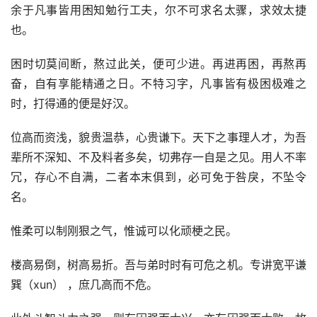
余于凡事皆用困知勉行工夫，尔不可求名太骤，求效太捷
也。
困时切莫间断，熬过此关，便可少进。再进再困，再熬再
奋，自有享能精通之日。不特习字，凡事皆有极困极难之
时，打得通的便是好汉。
位高而资浅，貌贵温恭，心贵谦下。天下之事理人才，为吾
辈所不深知、不及料者多矣，切弗存一自是之见。用人不率
冗，存心不自满，二者本末俱到，必可免于咎戾，不坠令
名。
惟柔可以制刚狠之气，惟诚可以化顽梗之民。
楼高易倒，树高易折。吾与弟时时有可危之机。专讲宽平谦
巽（xun） ，庶几高而不危。