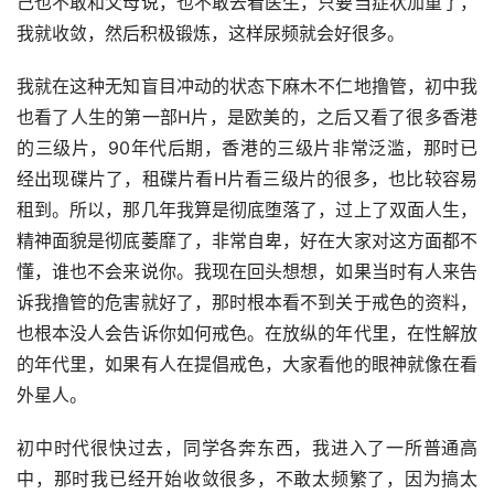
己也不敢和父母说，也不敢去看医生，只要当症状加重了，
我就收敛，然后积极锻炼，这样尿频就会好很多。
我就在这种无知盲目冲动的状态下麻木不仁地撸管，初中我
也看了人生的第一部H片，是欧美的，之后又看了很多香港
的三级片，90年代后期，香港的三级片非常泛滥，那时已
经出现碟片了，租碟片看H片看三级片的很多，也比较容易
租到。所以，那几年我算是彻底堕落了，过上了双面人生，
精神面貌是彻底萎靡了，非常自卑，好在大家对这方面都不
懂，谁也不会来说你。我现在回头想想，如果当时有人来告
诉我撸管的危害就好了，那时根本看不到关于戒色的资料，
也根本没人会告诉你如何戒色。在放纵的年代里，在性解放
的年代里，如果有人在提倡戒色，大家看他的眼神就像在看
外星人。
初中时代很快过去，同学各奔东西，我进入了一所普通高
中，那时我已经开始收敛很多，不敢太频繁了，因为搞太