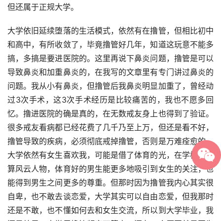
但还属于正规大学。
大学依旧延续堕落的生活模式，依然有在撸管，但相比初中
和高中，有所收敛了，毕竟撸管好几年，知道这玩意不能多
搞，多搞是要进医院的。这里再说下鼻炎问题，撸管是可以
导致鼻炎和加重鼻炎的，在我写的文章里有专门讲过鼻炎的
问题。我从小有鼻炎，但撸管后我鼻炎明显加重了，曾经动
过3次手术，这3次手术经历是比较痛苦的，我也不愿多回
忆。撸进医院的确是真的，在无数戒友身上也得到了验证。
很多戒友看病都已经花费了几千乃至上万，但还是看不好，
撸管导致的疾病，必须彻底戒掉撸管，否则是万难痊愈的。
大学依然有女生喜欢我，可能是借了体育的光，在学校里也
算风云人物，体育好的男生能更多地吸引到女生的关注，也
能得到男生之间更多的尊重。但那时因为撸管我内心其实很
自卑，也不敢去谈恋爱，大学其实可以自由恋爱，但我那时
还是不敢，也不懂如何去和女生交流，所以到大学毕业，我