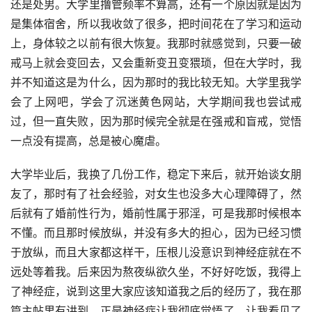
还是处男。大学里撸管频率不算高，还有一个原因就是因为
是集体宿舍，所以我收敛了很多，把时间花在了学习和运动
上，身体较之以前有很大恢复。我那时就感觉到，只要一破
戒马上就会变回去，又会重新变丑变猥琐，但在大学时，我
并不知道这是为什么，因为那时的我比较无知。大学里我学
会了上网吧，学会了沉迷黄色网站，大学期间我也尝试戒
过，但一直失败，因为那时候完全就是在强戒和盲戒，觉悟
一点没有提高，总是被心魔虐。
大学毕业后，我换了几份工作，稳定下来后，就开始谈女朋
友了，那时有了社会经验，对女生也没多大心理障碍了，然
后就有了婚前性行为，婚前性属于邪淫，可是我那时候根本
不懂。而且那时候放纵，并没有多大的担心，因为已经习惯
于放纵，而且大家都这样干，压根儿没意识到神经症就在不
远处等着我。后来因为熬夜纵欲久坐，不好好吃饭，我得上
了神经症，说到这里大家应该知道我之后的经历了，我在那
篇主帖里有讲到，正是神经症让我彻底觉悟了，让我看见了