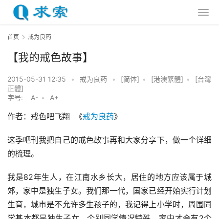
首页
戒为良药
【我的戒色故事】
2015-05-31 12:35
•
戒为良药
•
[简体]
•
[港澳繁體]
•
[台灣
正體]
字号:
A-
•
A+
作者：戒色吧飞翔  《
戒为良药
》
这季吧刊我把自己的戒色故事再和大家分享下，做一个详细
的梳理。
我是82年生人，在江南水乡长大，居住的地方应该属于城
郊，家中是独生子女。我们那一代，国家已经开始实行计划
生育，城市是不允许多生孩子的，我记得上小学时，周围同
学基本都是独生子女，个别同学情况特殊，家中才会有2个