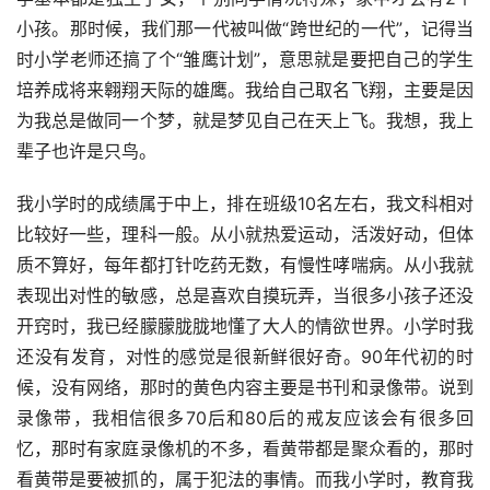
小孩。那时候，我们那一代被叫做“跨世纪的一代”，记得当
时小学老师还搞了个“雏鹰计划”，意思就是要把自己的学生
培养成将来翱翔天际的雄鹰。我给自己取名飞翔，主要是因
为我总是做同一个梦，就是梦见自己在天上飞。我想，我上
辈子也许是只鸟。
我小学时的成绩属于中上，排在班级10名左右，我文科相对
比较好一些，理科一般。从小就热爱运动，活泼好动，但体
质不算好，每年都打针吃药无数，有慢性哮喘病。从小我就
表现出对性的敏感，总是喜欢自摸玩弄，当很多小孩子还没
开窍时，我已经朦朦胧胧地懂了大人的情欲世界。小学时我
还没有发育，对性的感觉是很新鲜很好奇。90年代初的时
候，没有网络，那时的黄色内容主要是书刊和录像带。说到
录像带，我相信很多70后和80后的戒友应该会有很多回
忆，那时有家庭录像机的不多，看黄带都是聚众看的，那时
看黄带是要被抓的，属于犯法的事情。而我小学时，教育我