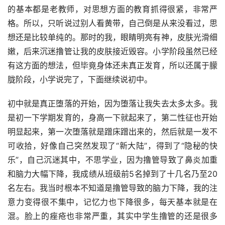
的基本都是老教师，对思想方面的教育抓得很紧，非常严
格。所以，只听说过别人看黄带，自己倒是从来没看过，思
想还是比较单纯的。那时的我，眼睛明亮有神，皮肤光滑细
嫩，后来沉迷撸管让我的皮肤接近毁容。小学阶段虽然已经
有这方面的想法，但毕竟身体还未真正发育，所以还属于朦
胧阶段，小学说完了，下面继续说初中。
初中就是真正堕落的开始，因为堕落让我失去太多太多。我
是初一下学期发育的，身高一下就起来了，第二性征也开始
明显起来，第一次堕落就是蹭床蹭出来的，然后就是一发不
可收拾，好像自己突然发现了“新大陆”，得到了“隐秘的快
乐”，自己沉迷其中，不思学业，因为撸管导致了鼻炎加重
和脑力大幅下降，我成绩从班级前5名掉到了十几名乃至20
名左右。我当时根本不知道是撸管导致的脑力下降，我的注
意力变得很不集中，记忆力也下降很多，每天基本就是在
混。脸上的痤疮也非常严重，其实中学生撸管的还是很多