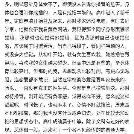
多，明显感觉身体受不了，即使没人告诉你撸管的危害，身
体也会强制你戒撸的，人是有戒撸本能的。高中进入了新千
年，家庭电脑开始普及起来，那时我家还没电脑，有时去同
学家，他就会带我看黄色网站，我记得那个同学身形面貌很
猥琐，我那时也没觉得他猥琐，因为我那时自己也够猥琐
的，应该属于同流合污，当自己猥琐了，看同样猥琐的人，
就没多大感觉。从初中开始，就有女生喜欢我，随着撸管毁
容后，喜欢我的女生越来越少，但高中还是有些的，毕竟体
育比较突出。但那时的我，思想观念比较封闭，有贼心无贼
胆，连恋爱都不敢谈，当然在学校谈恋爱是要叫家长来的。
所以，一直没有真正的性生活，全部是自己撸管解决。那时
对待撸管，刚开始还有负罪感，觉得这样不好，怎么能这样
龌龊呢，时间长了，也就麻木了。心情不好就撸管，周末基
本也都撸管，那时我也没有什么戒色知识，处在比较无知幼
稚的思想状态中。高中成绩属于中等，除了文科有过好的表
现，总体很一般。后来考了一个名不见经传的的普通大学，