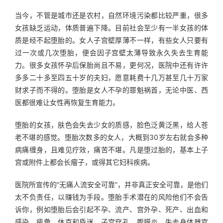
当今，不管是城市还是农村，自然环境污染都比较严重，很多
女孩缺乏运动，体质普遍下降。目前社会至少有一半女孩的体
质是经不起堕胎的。女人子宫壁厚薄不一样，有些女人只要有
过一次或几次堕胎，便会因子宫壁太薄导致永久失去生育能
力。很多女孩怀孕后保胎尚且不易，更何况，医院中还有许许
多多二十多至四五十岁的夫妇，愿意耗费十几万甚至几十万家
财求子而不得的。堕胎是女人不孕的罪魁祸首，无论中医、西
医都很难让女性再恢复生育能力。
堕胎的女孩，肤色会失去少女的质感，脸色泛黄泛黑，给人苍
老不堪的感觉。堕胎次数多的女人，大概到30岁左右就会多种
病痛缠身，且难见疗效，痛苦不堪。凡是堕过胎的，基本上子
宫或附件上都会长瘤子，或得其它妇科疾病。
医院所宣传的“无痛人流安全可靠”，并非真正安全可靠，是他们
太不负责任，以赚钱为手段。堕胎手术潜在的风险他们不会告
诉你，例如堕胎后会引起不孕、流产、宫外孕、死产、出血和
感染，疲惫、休克和昏迷，子宫穿孔、腹膜炎、失去身体器官