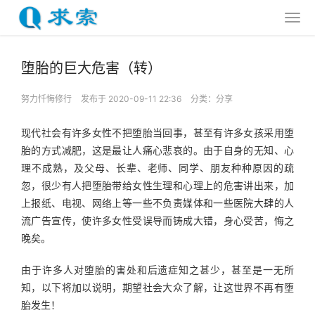
堕胎的巨大危害（转）
努力忏悔修行
发布于 2020-09-11 22:36
分类：
分享
现代社会有许多女性不把堕胎当回事，甚至有许多女孩采用堕
胎的方式减肥，这是最让人痛心悲哀的。由于自身的无知、心
理不成熟，及父母、长辈、老师、同学、朋友种种原因的疏
忽，很少有人把堕胎带给女性生理和心理上的危害讲出来，加
上报纸、电视、网络上等一些不负责媒体和一些医院大肆的人
流广告宣传，使许多女性受误导而铸成大错，身心受苦，悔之
晚矣。
由于许多人对堕胎的害处和后遗症知之甚少，甚至是一无所
知，以下将加以说明，期望社会大众了解，让这世界不再有堕
胎发生！