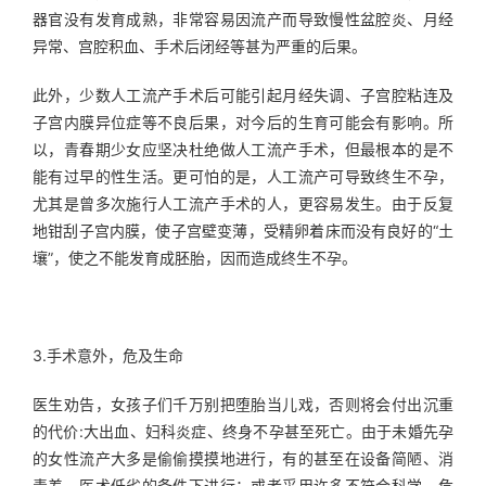
器官没有发育成熟，非常容易因流产而导致慢性盆腔炎、月经
异常、宫腔积血、手术后闭经等甚为严重的后果。
此外，少数人工流产手术后可能引起月经失调、子宫腔粘连及
子宫内膜异位症等不良后果，对今后的生育可能会有影响。所
以，青春期少女应坚决杜绝做人工流产手术，但最根本的是不
能有过早的性生活。更可怕的是，人工流产可导致终生不孕，
尤其是曾多次施行人工流产手术的人，更容易发生。由于反复
地钳刮子宫内膜，使子宫壁变薄，受精卵着床而没有良好的“土
壤”，使之不能发育成胚胎，因而造成终生不孕。
3.手术意外，危及生命
医生劝告，女孩子们千万别把堕胎当儿戏，否则将会付出沉重
的代价:大出血、妇科炎症、终身不孕甚至死亡。由于未婚先孕
的女性流产大多是偷偷摸摸地进行，有的甚至在设备简陋、消
毒差、医术低劣的条件下进行；或者采用许多不符合科学、危