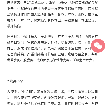
自然状态生产是“瓜熟蒂落”，堕胎是强硬地把还没有成熟的瓜拿
下来，也就是强行在体内挖去一块有生命的精华肉团。这样就
会损伤身体四条重大经脉即任脉、督脉、冲脉、带脉，损伤三
脏即肝、脾、肾，极大损伤身体气血，导致滑胎、气血双虚、
带脉损伤。
怀孕过程中胎儿长大，羊水增多，宫腔内压力增加，胎囊向宫
颈内口突岀，宫颈逐渐短缩、扩张，胎膜破裂，胎儿可能随之
排出，造成习惯性流产。如果有组织残留于宫腔内，有可能引
起宫内感染，严重时感染可扩展到盆腔、腹腔乃至全身，并引
发盆腔炎、腹膜炎、败血症及感染性休克等，所以危害巨大。
2.终身不孕
人流不是“小意思”，如果多次人流手术，子宫内膜遭受反复钳
刮，则会使子宫壁变薄，内膜越来越少，导致月经过少、妇科
炎症、终身不孕甚至死亡的严重后果。青春期的女孩子，各种