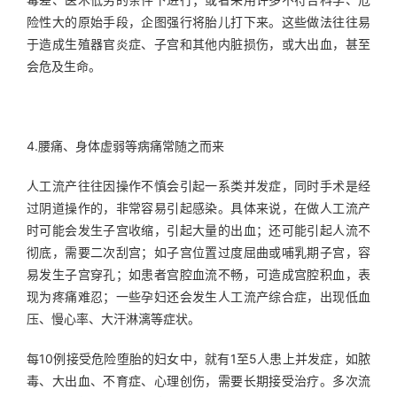
险性大的原始手段，企图强行将胎儿打下来。这些做法往往易
于造成生殖器官炎症、子宫和其他内脏损伤，或大出血，甚至
会危及生命。
4.腰痛、身体虚弱等病痛常随之而来
人工流产往往因操作不慎会引起一系类并发症，同时手术是经
过阴道操作的，非常容易引起感染。具体来说，在做人工流产
时可能会发生子宫收缩，引起大量的出血；还可能引起人流不
彻底，需要二次刮宫；如子宫位置过度屈曲或哺乳期子宫，容
易发生子宫穿孔；如患者宫腔血流不畅，可造成宫腔积血，表
现为疼痛难忍；一些孕妇还会发生人工流产综合症，出现低血
压、慢心率、大汗淋漓等症状。
每10例接受危险堕胎的妇女中，就有1至5人患上并发症，如脓
毒、大出血、不育症、心理创伤，需要长期接受治疗。多次流