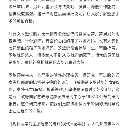
等严重后果，另外，堕胎会导致失眠、厌食、降低工作能力、
精神极度紧张。这一点将在后面详细说明，让大家了解堕胎手
术的可怕真相。
只要女人堕过胎，无一例外会做恐怖的婴灵恶梦，梦里到处阴
森黑暗，十分恐怖，有面如白纸的孩子叫她妈妈，也有人梦到
七窍流血的孩子叫她妈妈，这些梦常会伴随一生。堕胎折寿，
堕胎就是杀人，很多女人不到50岁就得病死了，很大的原因就
是堕胎，病死的真相就是死去胎儿来讨命债。
堕胎还会带来一些严重的隐性心理疾患。据研究，堕过胎的妇
女患抑郁症的比例是没堕胎的3倍，自杀率是没堕过胎妇女的5
倍，意外死亡(车祸、被杀等)的几率也是没堕过胎妇女3倍，这
是芬兰政府国家财政与健康发展研究中心于1997年公布的研究
报告。这个研究结论，使我们更应该相信因果轮回的法则早晚
会左右我们的命运。
《现代医学对堕胎危害的统计(现代人必看)》，人们都应该深入