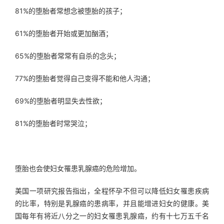
81%的堕胎者常想念被堕胎的孩子；
61%的堕胎者开始或更加酗酒；
65%的堕胎者常常有自杀的念头；
77%的堕胎者觉得自己变得不能和他人沟通；
69%的堕胎者明显失去性欲；
81%的堕胎者时常哭泣；
堕胎也会使妇女罹患乳腺癌的危险增加。
美国一项研究报告指出，全程怀孕不但可以降低妇女罹患疾病
的比率，特别是乳腺癌的患病率，并且能增进妇女的健康。美
国每年有将近八分之一的妇女罹患乳腺癌，约有十七万五千名