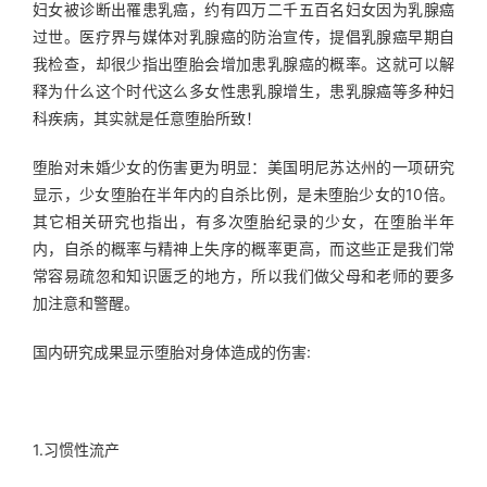
妇女被诊断出罹患乳癌，约有四万二千五百名妇女因为乳腺癌
过世。医疗界与媒体对乳腺癌的防治宣传，提倡乳腺癌早期自
我检查，却很少指出堕胎会增加患乳腺癌的概率。这就可以解
释为什么这个时代这么多女性患乳腺增生，患乳腺癌等多种妇
科疾病，其实就是任意堕胎所致！
堕胎对未婚少女的伤害更为明显：美国明尼苏达州的一项研究
显示，少女堕胎在半年内的自杀比例，是未堕胎少女的10倍。
其它相关研究也指出，有多次堕胎纪录的少女，在堕胎半年
内，自杀的概率与精神上失序的概率更高，而这些正是我们常
常容易疏忽和知识匮乏的地方，所以我们做父母和老师的要多
加注意和警醒。
国内研究成果显示堕胎对身体造成的伤害:
1.习惯性流产