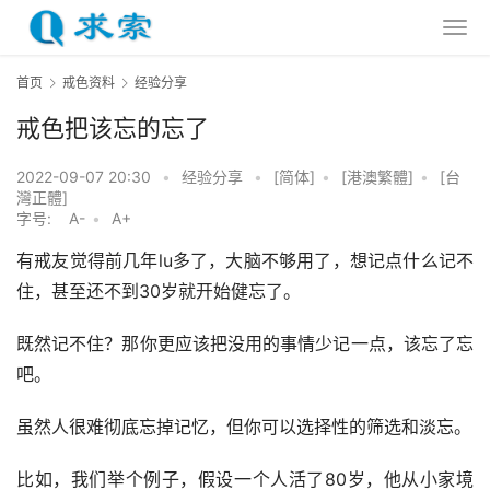
首页
戒色资料
经验分享
戒色把该忘的忘了
2022-09-07 20:30
•
经验分享
•
[简体]
•
[港澳繁體]
•
[台
灣正體]
字号:
A-
•
A+
有戒友觉得前几年lu多了，大脑不够用了，想记点什么记不
住，甚至还不到30岁就开始健忘了。
既然记不住？那你更应该把没用的事情少记一点，该忘了忘
吧。
虽然人很难彻底忘掉记忆，但你可以选择性的筛选和淡忘。
比如，我们举个例子，假设一个人活了80岁，他从小家境