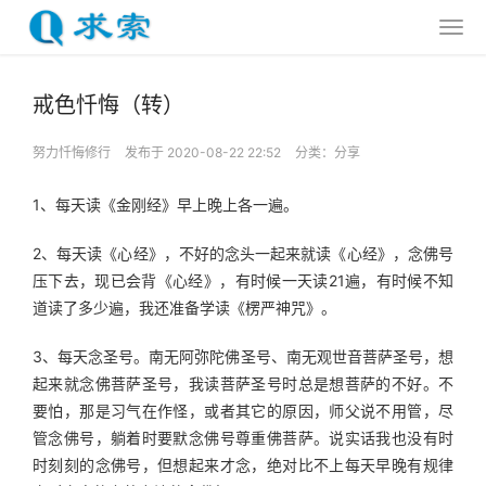
戒色忏悔（转）
努力忏悔修行
发布于 2020-08-22 22:52
分类：
分享
1、每天读《金刚经》早上晚上各一遍。
2、每天读《心经》，不好的念头一起来就读《心经》，念佛号
压下去，现已会背《心经》，有时候一天读21遍，有时候不知
道读了多少遍，我还准备学读《楞严神咒》。
3、每天念圣号。南无阿弥陀佛圣号、南无观世音菩萨圣号，想
起来就念佛菩萨圣号，我读菩萨圣号时总是想菩萨的不好。不
要怕，那是习气在作怪，或者其它的原因，师父说不用管，尽
管念佛号，躺着时要默念佛号尊重佛菩萨。说实话我也没有时
时刻刻的念佛号，但想起来才念，绝对比不上每天早晚有规律