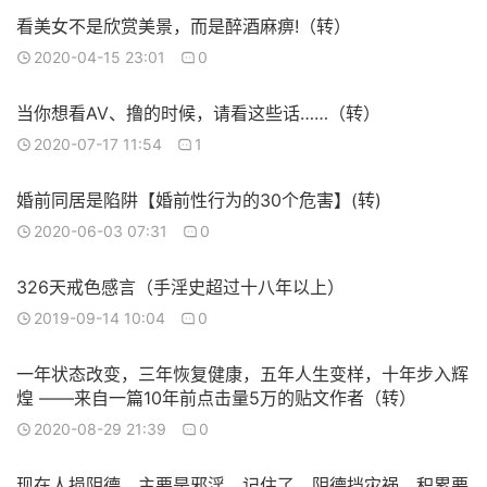
看美女不是欣赏美景，而是醉酒麻痹!（转）
2020-04-15 23:01
0
当你想看AV、撸的时候，请看这些话……（转）
2020-07-17 11:54
1
婚前同居是陷阱【婚前性行为的30个危害】(转)
2020-06-03 07:31
0
326天戒色感言（手淫史超过十八年以上）
2019-09-14 10:04
0
一年状态改变，三年恢复健康，五年人生变样，十年步入辉
煌 ——来自一篇10年前点击量5万的贴文作者（转）
2020-08-29 21:39
0
现在人损阴德，主要是邪淫。记住了，阴德挡灾祸，积累要