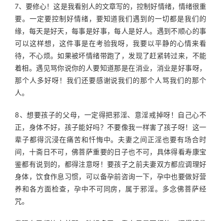
7、要修心！这是我看别人的文章写的，控制好情绪，情绪很重
要。一定要控制好情绪，要知道我们遇到的一切都是我们的
缘，每天是好天，每事是好事，每人是好人。遇到不顺心的事
可以这样想，这件事是在考验我呀，我要以平静的心情来看
待，不心烦。如果被坏情绪带跑了，发现了赶紧转过来，不能
着相。遇见骂你说你的人要知道那是在消业，消业是好事呀，
那个人多好呀！我们还要感谢说我们的那个人骂我们的那个
人。
8、想要孩子的父母，一定得把邪淫、意淫戒掉呀！自己心不
正，身体不好，孩子能好吗？不要像我一样害了孩子呀！这一
辈子都得沉浸在痛苦和忏悔中。夫妻之间正淫也要有场合时
间，十斋日不可，佛菩萨重要的日子也不可，具体得看寿康宝
鉴都有说到的，都得注意呀！要孩子之前夫妻双方都应调理好
身体，饮食作息习惯，可以备孕前咨询一下，孕中也要做好营
养和各方面检查，孕中不可同房，属于邪淫。多念佛菩萨经
咒。