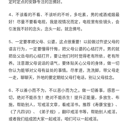
定时定点的安静专注的念佛好。
4、不该看的不看、不该听的不听，多吃素，男的戒酒戒烟最
好！尽量不要看电视，我是视情况而定，电视里有些镜头，会
引发我不好的念头，念头一起，就念佛号。
5、一定要孝顺父母、公婆，这点很重要！以前做过忤逆父母的
语言行为，一定要懂得忏悔，把父母公婆的心结打开。男的就
把岳父岳母的心结打开，要让他们时时觉得老有所依，老有所
养。注意跟父母说话的语气，要体贴关心父母的身体，做一切
你认为能够对父母有益处的事情。尽孝道，洗洗脚，带父母走
一走，聊聊天，外地的要定期给父母打电话，别让父母挂念。
6、不以善小而不为，不以恶小而为之。做一切善事，感恩一
切，绝对不能杀生！绝对不能杀生！提升正能量，多放生、布
施，帮助别人，写戒淫文章，看戒淫书。推荐《寿康宝鉴》、
《了凡四训》、《弟子规》，翻印戒淫书等，帮助别人戒淫，
或者我们组成团大家一起戒淫，咱们可以一起戒淫。