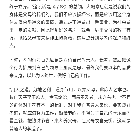
终于立身。”这段话是《孝经》的总领。大概意思就是说我们的
身体是父母给我们的，我们不应该损坏它，而是应该用这个身
体去做合乎道义的事情，通过走正道做出一番事业，为社会做
出一定的贡献，因此得到好的名声，就会凸显出父母的教子有
方，能给父母带来精神上的慰藉，这两点分别是孝的起点和终
点。
同时，孝的行为首先应该是对待自己的亲人，长辈，然后把这
个行为扩展到自己的领导上那就是忠，最终我们要以孝的品质
来立身，以此为人处世，做好自己的工作。
“用天之道，分地之利，谨身节用，以养父母，此庶人之孝也。
故自天子至于庶人，孝无终始，而患不及者，未之有也。”不同
的群体对于孝有不同的标准，对于我们普通人来说，要实践好
孝道，就应该努力工作，勤俭节约，不得为了自己的享乐而挥
霍金钱，把钱财节省下来孝养父母，让父母衣食无忧，这就是
普通人的孝道了。