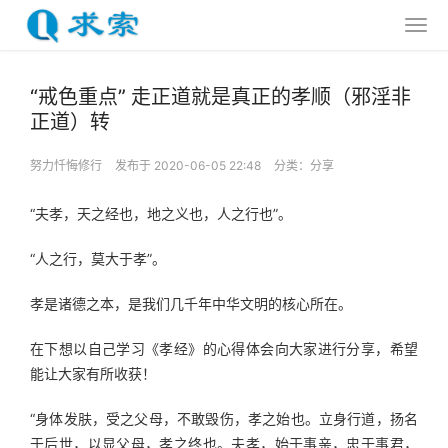
“戒色重点” 走正道就是真正的孝顺（邪淫非
正道）转
努力忏悔修行
发布于 2020-06-05 22:48
分类：
分享
“夫孝，天之经也，地之义也，人之行也”。
“人之行，莫大于孝”。
孝是诸德之本，是我们几千年中华文明的核心所在。
在下想以自己学习《孝经》的心得体会向大家进行分享，希望
能让大家有所收获！
“身体发肤，受之父母，不敢毁伤，孝之始也。立身行道，扬名
于后世，以显父母，孝之终也。夫孝，始于事亲，忠于事君，