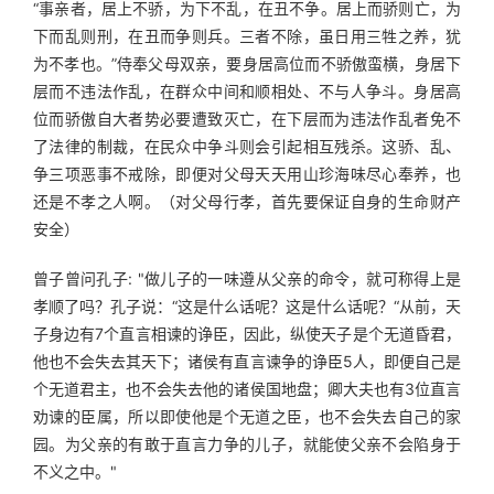
“事亲者，居上不骄，为下不乱，在丑不争。居上而骄则亡，为
下而乱则刑，在丑而争则兵。三者不除，虽日用三牲之养，犹
为不孝也。”侍奉父母双亲，要身居高位而不骄傲蛮横，身居下
层而不违法作乱，在群众中间和顺相处、不与人争斗。身居高
位而骄傲自大者势必要遭致灭亡，在下层而为违法作乱者免不
了法律的制裁，在民众中争斗则会引起相互残杀。这骄、乱、
争三项恶事不戒除，即便对父母天天用山珍海味尽心奉养，也
还是不孝之人啊。（对父母行孝，首先要保证自身的生命财产
安全）
曾子曾问孔子: "做儿子的一味遵从父亲的命令，就可称得上是
孝顺了吗？孔子说：“这是什么话呢？这是什么话呢？“从前，天
子身边有7个直言相谏的诤臣，因此，纵使天子是个无道昏君，
他也不会失去其天下；诸侯有直言谏争的诤臣5人，即便自己是
个无道君主，也不会失去他的诸侯国地盘；卿大夫也有3位直言
劝谏的臣属，所以即使他是个无道之臣，也不会失去自己的家
园。为父亲的有敢于直言力争的儿子，就能使父亲不会陷身于
不义之中。"