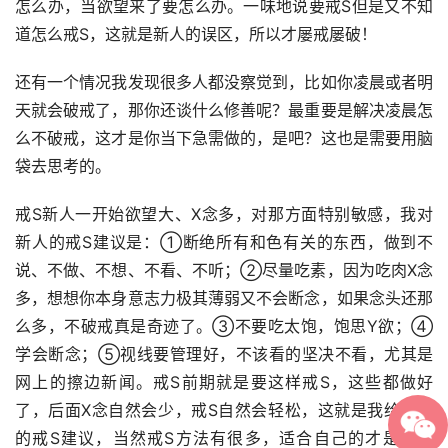
怎么办，当欲望来了要怎么办。一味地说要戒S但是又不知
道怎么戒S，这就是新人的误区，所以才屡戒屡破！
还有一个情况我发现很多人都没察觉到，比如你凌晨或者明
天就会破戒了，那你还谈什么修善呢？最重要是解决凌晨怎
么不破戒，这才是你当下急需做的，是吧？这也是需要用脑
袋去思考的。
戒S新人一开始欲望大、X念多，对那方面特别敏感，我对
新人的戒S建议是：①断绝所有和色有关的东西，做到不
说、不做、不想、不看、不听；②尽量吃素，因为吃肉X念
多，想想你本身意志力极其薄弱又不会断念，如果念头还那
么多，不破戒真是奇迹了。③不要吃太饱，饱思Y欲；④
学会断念；⑤视线要管理好，不该看的坚决不看，尤其是
网上的擦边新闻。戒S前期就是要这样戒S，这些都做好
了，后面X念自然会少，戒S自然会轻松，这就是我给新人
的戒S建议，当然戒S方法有很多，适合自己的才是最好