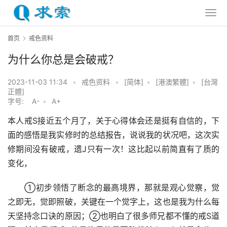
首页
戒色资料
为什么你总是会破戒？
2023-11-03 11:34
•
戒色资料
•
[简体]
•
[港澳繁體]
•
[台灣
正體]
字号:
A-
•
A+
本人戒S接近五个月了，关于心得体会还是挺有自信的，下
面的感悟是我实修时的总结报告，说说我的状况吧，这次实
修期间没有破戒，遗J只有一次！这比起以前简直有了质的
变化，
      ①初步领悟了断念的最高境界，那就是观心觉察，觉
之即无，觉即照破，关键在一个觉字上，这也是我为什么每
天坚持念口诀的原因；②也明白了很多师兄都不懂的戒S道