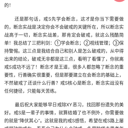
的！
      还是那句话，戒S先学会断念，这才是你当下需要做
的，断念实战是决定你会不会破戒的关键所在，所以断念实
战高于一切，断念实战差，那肯定会破戒，就这么残酷简
单！我总结了三把利剑：①学会断念；②视线管理；③保
持警惕。这三点是我结合自己和别人是怎么破戒的，从中得
出来的结论，破戒无非都是这三点，看明了看懂了，你就离
戒S成功不远了！断念才是王道，很多人都忽略了断念的重
要性，行善确实很重要，但是那要建立在会断念的基础上，
不然破戒了还谈什么行善？戒S核心是断念，断念实战没有
任何捷径，只能每天苦练。
       最后祝大家能够早日戒除XY恶习，找回那份遗失的美
好。戒S是一辈子的事情，就算结婚了也不例外，你需要做
的就是“降伏其心”。这就是我的戒S感悟，希望在戒S路上屡