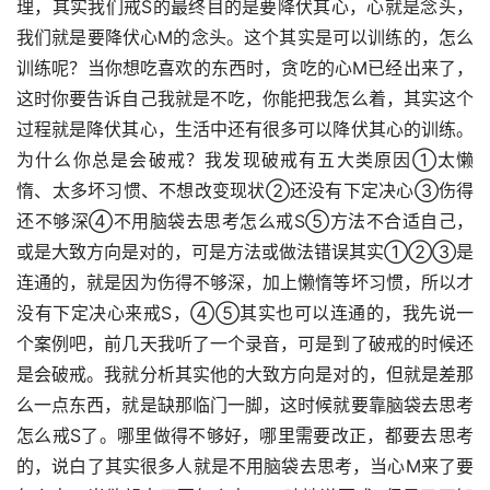
理，其实我们戒S的最终目的是要降伏其心，心就是念头，
我们就是要降伏心M的念头。这个其实是可以训练的，怎么
训练呢？当你想吃喜欢的东西时，贪吃的心M已经出来了，
这时你要告诉自己我就是不吃，你能把我怎么着，其实这个
过程就是降伏其心，生活中还有很多可以降伏其心的训练。
为什么你总是会破戒？我发现破戒有五大类原因①太懒
惰、太多坏习惯、不想改变现状②还没有下定决心③伤得
还不够深④不用脑袋去思考怎么戒S⑤方法不合适自己，
或是大致方向是对的，可是方法或做法错误其实①②③是
连通的，就是因为伤得不够深，加上懒惰等坏习惯，所以才
没有下定决心来戒S，④⑤其实也可以连通的，我先说一
个案例吧，前几天我听了一个录音，可是到了破戒的时候还
是会破戒。我就分析其实他的大致方向是对的，但就是差那
么一点东西，就是缺那临门一脚，这时候就要靠脑袋去思考
怎么戒S了。哪里做得不够好，哪里需要改正，都要去思考
的，说白了其实很多人就是不用脑袋去思考，当心M来了要